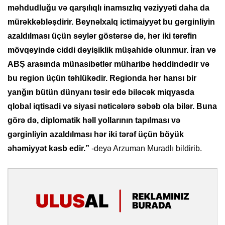
məhdudluğu və qarşılıqlı inamsızlıq vəziyyəti daha da
mürəkkəbləşdirir. Beynəlxalq ictimaiyyət bu gərginliyin
azaldılması üçün səylər göstərsə də, hər iki tərəfin
mövqeyində ciddi dəyişiklik müşahidə olunmur. İran və
ABŞ arasında münasibətlər müharibə həddindədir və
bu region üçün təhlükədir. Regionda hər hansı bir
yanğın bütün dünyanı təsir edə biləcək miqyasda
qlobal iqtisadi və siyasi nəticələrə səbəb ola bilər. Buna
görə də, diplomatik həll yollarının tapılması və
gərginliyin azaldılması hər iki tərəf üçün böyük
əhəmiyyət kəsb edir.”
-deyə Arzuman Muradlı bildirib.