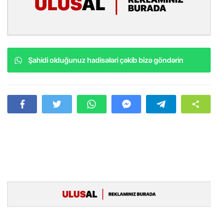
Şahidi olduğunuz hadisələri çəkib bizə göndərin