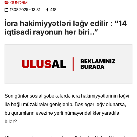
GÜNDƏM
17.08.2025
- 13:31
418
İcra hakimiyyətləri ləğv edilir : “14
iqtisadi rayonun hər biri..”
Son günlər sosial şəbəkələrdə icra hakimiyyətlərinin ləğvi
ilə bağlı müzakirələr genişlənib. Bəs əgər ləğv olunarsa,
bu qurumların əvəzinə yerli nümayəndəliklər yaradıla
bilər?