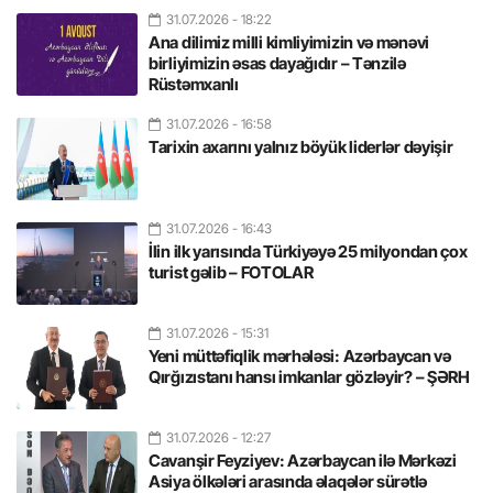
31.07.2026
- 18:22
Ana dilimiz milli kimliyimizin və mənəvi
birliyimizin əsas dayağıdır – Tənzilə
Rüstəmxanlı
31.07.2026
- 16:58
Tarixin axarını yalnız böyük liderlər dəyişir
31.07.2026
- 16:43
İlin ilk yarısında Türkiyəyə 25 milyondan çox
turist gəlib – FOTOLAR
31.07.2026
- 15:31
Yeni müttəfiqlik mərhələsi: Azərbaycan və
Qırğızıstanı hansı imkanlar gözləyir? – ŞƏRH
31.07.2026
- 12:27
Cavanşir Feyziyev: Azərbaycan ilə Mərkəzi
Asiya ölkələri arasında əlaqələr sürətlə