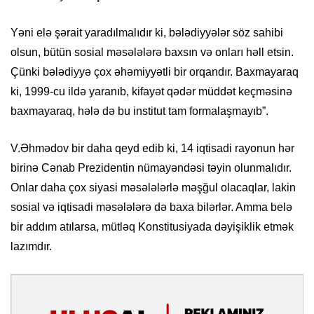
Yəni elə şərait yaradılmalıdır ki, bələdiyyələr söz sahibi
olsun, bütün sosial məsələlərə baxsın və onları həll etsin.
Çünki bələdiyyə çox əhəmiyyətli bir orqandır. Baxmayaraq
ki, 1999-cu ildə yaranıb, kifayət qədər müddət keçməsinə
baxmayaraq, hələ də bu institut tam formalaşmayıb”.
V.Əhmədov bir daha qeyd edib ki, 14 iqtisadi rayonun hər
birinə Cənab Prezidentin nümayəndəsi təyin olunmalıdır.
Onlar daha çox siyasi məsələlərlə məşğul olacaqlar, lakin
sosial və iqtisadi məsələlərə də baxa bilərlər. Amma belə
bir addım atılarsa, mütləq Konstitusiyada dəyişiklik etmək
lazımdır.