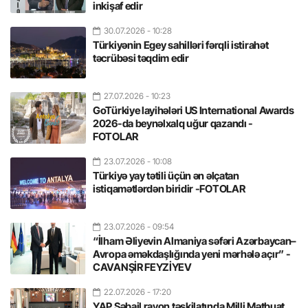
inkişaf edir
30.07.2026
- 10:28
Türkiyənin Egey sahilləri fərqli istirahət
təcrübəsi təqdim edir
27.07.2026
- 10:23
GoTürkiye layihələri US International Awards
2026-da beynəlxalq uğur qazandı -
FOTOLAR
23.07.2026
- 10:08
Türkiyə yay tətili üçün ən əlçatan
istiqamətlərdən biridir -FOTOLAR
23.07.2026
- 09:54
“İlham Əliyevin Almaniya səfəri Azərbaycan–
Avropa əməkdaşlığında yeni mərhələ açır” -
CAVANŞİR FEYZİYEV
22.07.2026
- 17:20
YAP Səbail rayon təşkilatında Milli Mətbuat