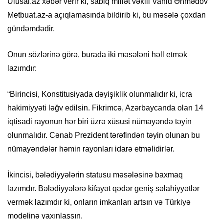
Ulusal.az xəbər verir ki, sabiq millət vəkili Vahid Əhmədov
Metbuat.az-a açıqlamasında bildirib ki, bu məsələ çoxdan
gündəmdədir.
Onun sözlərinə görə, burada iki məsələni həll etmək
lazımdır:
“Birincisi, Konstitusiyada dəyişiklik olunmalıdır ki, icra
hakimiyyəti ləğv edilsin. Fikrimcə, Azərbaycanda olan 14
iqtisadi rayonun hər biri üzrə xüsusi nümayəndə təyin
olunmalıdır. Cənab Prezident tərəfindən təyin olunan bu
nümayəndələr həmin rayonları idarə etməlidirlər.
İkincisi, bələdiyyələrin statusu məsələsinə baxmaq
lazımdır. Bələdiyyələrə kifayət qədər geniş səlahiyyətlər
vermək lazımdır ki, onların imkanları artsın və Türkiyə
modelinə yaxınlaşsın.