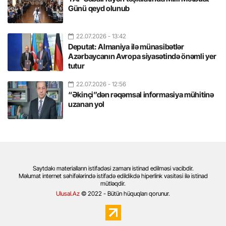
Günü qeyd olunub
22.07.2026
- 13:42
Deputat: Almaniya ilə münasibətlər
Azərbaycanın Avropa siyasətində önəmli yer
tutur
22.07.2026
- 12:56
“Əkinçi”dən rəqəmsal informasiya mühitinə
uzanan yol
Saytdakı materialların istifadəsi zamanı istinad edilməsi vacibdir.
Məlumat internet səhifələrində istifadə edildikdə hiperlink vasitəsi ilə istinad
mütləqdir.
Ulusal.Az
© 2022 - Bütün hüquqları qorunur.