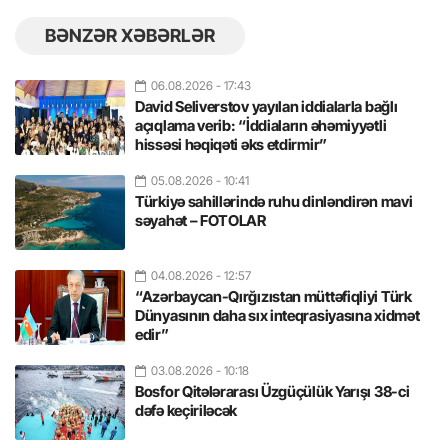
BƏNZƏR XƏBƏRLƏR
06.08.2026
- 17:43
David Seliverstov yayılan iddialarla bağlı
açıqlama verib: “İddiaların əhəmiyyətli
hissəsi həqiqəti əks etdirmir”
05.08.2026
- 10:41
Türkiyə sahillərində ruhu dinləndirən mavi
səyahət – FOTOLAR
04.08.2026
- 12:57
“Azərbaycan-Qırğızıstan müttəfiqliyi Türk
Dünyasının daha sıx inteqrasiyasına xidmət
edir”
03.08.2026
- 10:18
Bosfor Qitələrarası Üzgüçülük Yarışı 38-ci
dəfə keçiriləcək