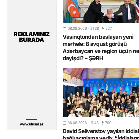
08.08.2026
- 21:38
227
Vaşinqtondan başlayan yeni
mərhələ: 8 avqust görüşü
Azərbaycan və region üçün nə
dəyişdi? – ŞƏRH
06.08.2026
- 17:43
790
David Seliverstov yayılan iddial
bağlı açıqlama verib: “İddiaları