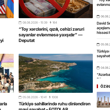
evlənmə
06.08.
08.08.2026
- 15:39
164
David Se
açıqlama
“Toy xərclərini, qızılı, cehizi zəruri
hissəsi 
sayanlar evlənməsə yaxşıdır” —
yi
Deputat
05.08.
Türkiyə 
səyahə
04.08.
“Azərbay
Dünyası
xidmət 
ÖZƏ
03.08.
05.08.2026
- 10:41
1008
Bosfor Q
arla
Türkiyə sahillərində ruhu dinləndirən
dəfə keç
n
mavi səyahət – FOTOLAR