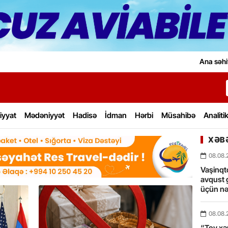
Ana səhi
iyyat
Mədəniyyət
Hadisə
İdman
Hərbi
Müsahibə
Analiti
XƏBƏ
08.08.
Vaşinqt
avqust 
üçün nə
08.08.
“Toy xərc