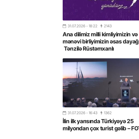
31.07.2026
- 18:22
2143
Ana dilimiz milli kimliyimizin və
mənəvi birliyimizin əsas dayağı
Tənzilə Rüstəmxanlı
31.07.2026
- 16:43
1362
İlin ilk yarısında Türkiyəyə 25
milyondan çox turist gəlib – 