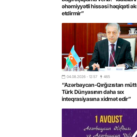
əhəmiyyətli hissəsi həqiqəti ək
etdirmir”
04.08.2026
- 12:57
465
“Azərbaycan-Qırğızıstan müttəf
Türk Dünyasının daha sıx
inteqrasiyasına xidmət edir”