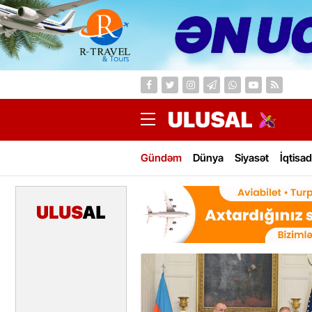
Gündəm
Dünya
Siyasət
İqtisad