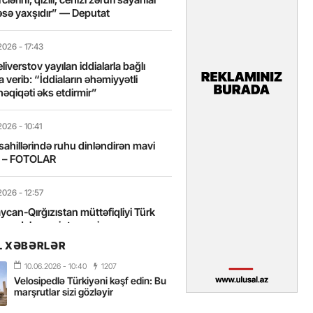
sə yaxşıdır” — Deputat
2026
- 17:43
liverstov yayılan iddialarla bağlı
 verib: “İddiaların əhəmiyyətli
həqiqəti əks etdirmir”
2026
- 10:41
sahillərində ruhu dinləndirən mavi
t – FOTOLAR
2026
- 12:57
can-Qırğızıstan müttəfiqliyi Türk
nın daha sıx inteqrasiyasına
edir”
L XƏBƏRLƏR
10.06.2026
- 10:40
1207
2026
- 10:18
Velosipedlə Türkiyəni kəşf edin: Bu
itələrarası Üzgüçülük Yarışı 38-ci
marşrutlar sizi gözləyir
iriləcək