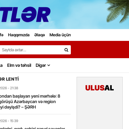
fə
Haqqımızda
Əlaqə
Media üçün
Search…
ka
Elm və təhsil
Digər
R LENTI
2026
- 21:38
ondan başlayan yeni mərhələ: 8
görüşü Azərbaycan və region
yi dəyişdi? – ŞƏRH
2026
- 15:39
lərini, qızılı, cehizi zəruri sayanlar