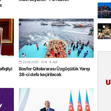
s
31.07.
Ana dili
birliyim
Rüstəmx
31.07.
Tarixin 
31.07.
03.08.2026
- 10:18
468
İlin ilk
çox tur
iqliyi
Bosfor Qitələrarası Üzgüçülük Yarışı
38-ci dəfə keçiriləcək
31.07.
Yeni mü
Qırğızıs
ŞƏRH
31.07.