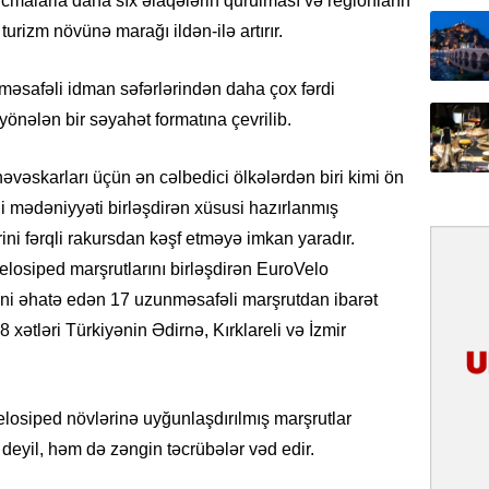
i icmalarla daha sıx əlaqələrin qurulması və regionların
31.07.
turizm növünə marağı ildən-ilə artırır.
İlin ilk
çox tur
 məsafəli idman səfərlərindən daha çox fərdi
yönələn bir səyahət formatına çevrilib.
31.07.
Yeni mü
Qırğızıs
əvəskarları üçün ən cəlbedici ölkələrdən biri kimi ön
ŞƏRH
yerli mədəniyyəti birləşdirən xüsusi hazırlanmış
rini fərqli rakursdan kəşf etməyə imkan yaradır.
31.07.
losiped marşrutlarını birləşdirən EuroVelo
Cavanşi
Asiya öl
ini əhatə edən 17 uzunməsafəli marşrutdan ibarət
inkişaf e
xətləri Türkiyənin Ədirnə, Kırklareli və İzmir
30.07.
Türkiyən
velosiped növlərinə uyğunlaşdırılmış marşrutlar
təcrübəs
deyil, həm də zəngin təcrübələr vəd edir.
27.07.