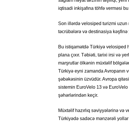
sağlam həyat tərzinin təşviqi, yerl
iqtisadi inkişafına töhfə verməsi bu 
Son illərdə velosiped turizmi uzun
təcrübələrə və destinasiya kəşfinə 
Bu istiqamətdə Türkiyə velosiped h
plana çıxır. Təbiəti, tarixi irsi və 
marşrutlar ölkənin müxtəlif bölgələ
Türkiyə eyni zamanda Avropanın ve
şəbəkəsinin üzvüdür. Avropa qitəs
sistemin EuroVelo 13 və EuroVelo 8 
şəhərlərindən keçir.
Müxtəlif hazırlıq səviyyələrinə və 
Türkiyədə sadəcə mənzərəli yollar 