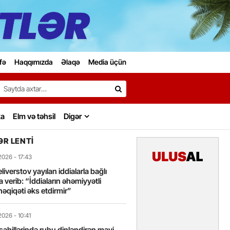
fə
Haqqımızda
Əlaqə
Media üçün
Search…
ka
Elm və təhsil
Digər
R LENTI
2026
- 17:43
liverstov yayılan iddialarla bağlı
 verib: “İddiaların əhəmiyyətli
həqiqəti əks etdirmir”
2026
- 10:41
sahillərində ruhu dinləndirən mavi