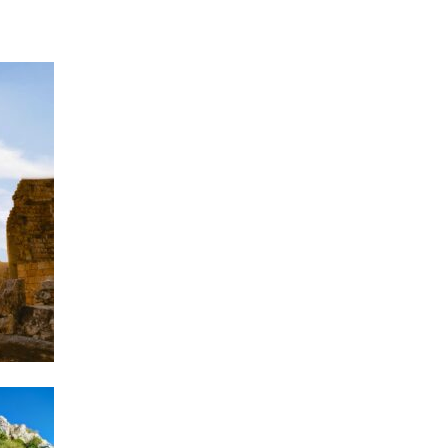
Azərbay
14.07.
Şuşa dü
mərkəzin
yazır
13.07.
Azərbay
siyasi a
13.07.
Cavanşi
Forumu 
hadisəd
13.07.
İstirahə
olan bu