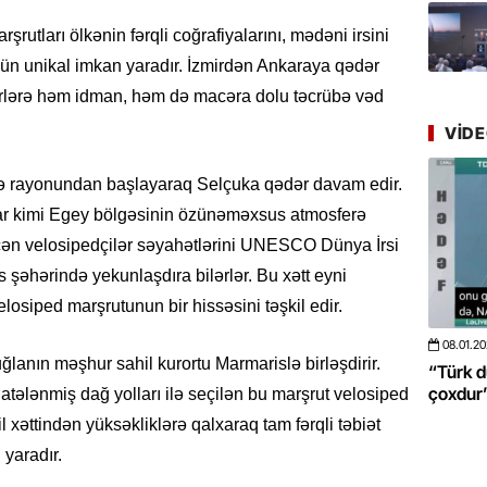
Azərbay
yer tutu
rutları ölkənin fərqli coğrafiyalarını, mədəni irsini
üçün unikal imkan yaradır. İzmirdən Ankaraya qədər
22.07.
rlərə həm idman, həm də macəra dolu təcrübə vəd
“Əkinçi
mühitin
VID
21.07.
mə rayonundan başlayaraq Selçuka qədər davam edir.
Tənzilə R
isar kimi Egey bölgəsinin özünəməxsus atmosferə
mətbuat
çən velosipedçilər səyahətlərini UNESCO Dünya İrsi
 şəhərində yekunlaşdıra bilərlər. Bu xətt eyni
20.07.
siped marşrutunun bir hissəsini təşkil edir.
Cavanşi
Üstellə
08.01.2026
- 10:50
422
20.06.2
lanın məşhur sahil kurortu Marmarislə birləşdirir.
 böyüməsini
“Türk dünyası ilə bağlı görüləcək işlər
“Azərba
20.07.
çoxdur” -VİDEO
pozdu”
tələnmiş dağ yolları ilə seçilən bu marşrut velosiped
Türkiyə
xəttindən yüksəkliklərə qalxaraq tam fərqli təbiət
Antalya
 yaradır.
turistlər