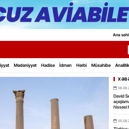
Ana səhi
iyyat
Mədəniyyət
Hadisə
İdman
Hərbi
Müsahibə
Analiti
XƏBƏ
06.08.
David Se
açıqlama
hissəsi 
05.08.
Türkiyə 