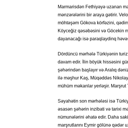
Marmarisdən Fethiyəyə uzanan marşru
mənzərələrini bir araya gətirir. Vel
möhtəşəm Gökova körfəzini, qədim 
Köyceğiz qəsəbəsini və Göcekin mən
dayanacağı isə paraqlaydinq həvəsk
Dördüncü mərhələ Türkiyənin turiz
davam edir. İlin böyük hissəsini g
şəhərindən başlayır və Aralıq dəniz
ilə məşhur Kaş, Müqəddəs Nikolay 
mühüm məkanlar yerləşir. Marşrut 
Səyahətin son mərhələsi isə Türkiyə
əsasən şəhərin inzibati və tarixi 
nümunələrini əhatə edir. Daha sakit 
marşrutlarını Eymir gölünə qədər u