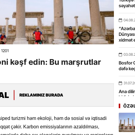
səyahə
04.08.
“Azərbay
Dünyası
xidmət 
1201
03.08.
ni kəşf edin: Bu marşrutlar
Bosfor Q
dəfə keç
31.07.
Ana dili
birliyim
Rüstəmx
ÖZƏ
31.07.
iped turizmi həm ekoloji, həm də sosial və iqtisadi
Tarixin 
qqət çəkir. Karbon emissiyalarının azaldılması,