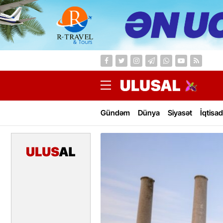
Gündəm
Dünya
Siyasət
İqtisad