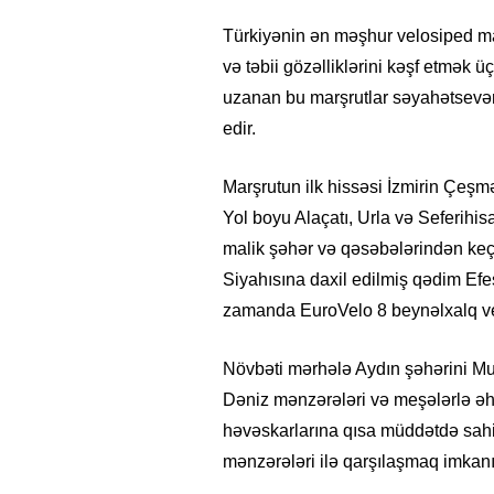
Türkiyənin ən məşhur velosiped marş
və təbii gözəlliklərini kəşf etmək 
uzanan bu marşrutlar səyahətsevə
edir.
Marşrutun ilk hissəsi İzmirin Çeş
Yol boyu Alaçatı, Urla və Seferih
malik şəhər və qəsəbələrindən ke
Siyahısına daxil edilmiş qədim Efes
zamanda EuroVelo 8 beynəlxalq velo
26
- 11:12
747
14.05.2026
- 10:58
346
Növbəti mərhələ Aydın şəhərini Muğ
ycan onların çirkin oyununu
“ABŞ və Qərb Çinin daha da
- VİDEO
istəmir”- VİDEO
Dəniz mənzərələri və meşələrlə əha
həvəskarlarına qısa müddətdə sahil 
mənzərələri ilə qarşılaşmaq imkanı