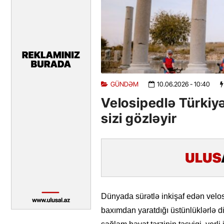
GÜNDƏM
10.06.2026
- 10:40
Velosipedlə Türkiyə
sizi gözləyir
Dünyada sürətlə inkişaf edən velos
baxımdan yaratdığı üstünlüklərlə di