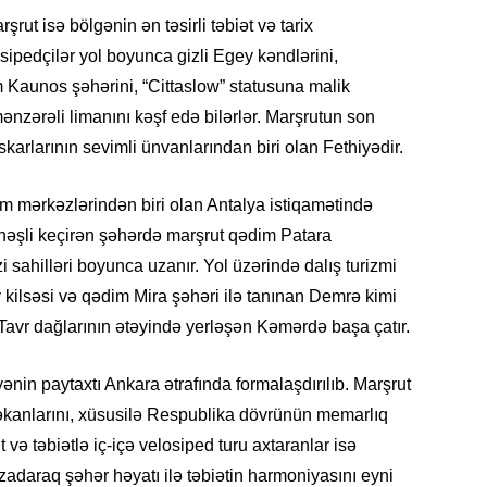
19.07.
t isə bölgənin ən təsirli təbiət və tarix
Şuşa art
osipedçilər yol boyunca gizli Egey kəndlərini,
dialoq 
Kaunos şəhərini, “Cittaslow” statusuna malik
zərəli limanını kəşf edə bilərlər. Marşrutun son
17.07.
arlarının sevimli ünvanlarından biri olan Fethiyədir.
Yeni dü
Türkiyə
m mərkəzlərindən biri olan Antalya istiqamətində
15.07.
ünəşli keçirən şəhərdə marşrut qədim Patara
Albert R
i sahilləri boyunca uzanır. Yol üzərində dalış turizmi
təqdimat
kilsəsi və qədim Mira şəhəri ilə tanınan Demrə kimi
Tavr dağlarının ətəyində yerləşən Kəmərdə başa çatır.
15.07.
Türkiyə
yaxşı d
nin paytaxtı Ankara ətrafında formalaşdırılıb. Marşrut
məkanlarını, xüsusilə Respublika dövrünün memarlıq
14.07.
və təbiətlə iç-içə velosiped turu axtaranlar isə
Beynəlx
zadaraq şəhər həyatı ilə təbiətin harmoniyasını eyni