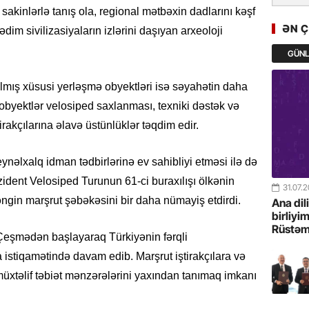
GoTürkiy
sakinlərlə tanış ola, regional mətbəxin dadlarını kəşf
Awards 
ƏN 
ədim sivilizasiyaların izlərini daşıyan arxeoloji
-FOTOL
GÜN
23.07.
rılmış xüsusi yerləşmə obyektləri isə səyahətin daha
Türkiyə 
istiqam
 obyektlər velosiped saxlanması, texniki dəstək və
irakçılarına əlavə üstünlüklər təqdim edir.
23.07.
“İlham Ə
ynəlxalq idman tədbirlərinə ev sahibliyi etməsi ilə də
Azərbay
mərhələ
ezident Velosiped Turunun 61-ci buraxılışı ölkənin
31.07.
əngin marşrut şəbəkəsini bir daha nümayiş etdirdi.
Ana dil
22.07.
birliyi
Rüstəm
YAP Səba
 Çeşmədən başlayaraq Türkiyənin fərqli
Günü q
istiqamətində davam edib. Marşrut iştirakçılara və
üxtəlif təbiət mənzərələrini yaxından tanımaq imkanı
22.07.
Deputat