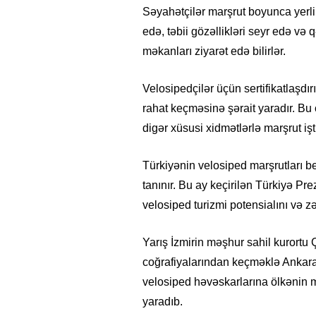
Səyahətçilər marşrut boyunca yerli 
edə, təbii gözəllikləri seyr edə və q
məkanları ziyarət edə bilirlər.
Velosipedçilər üçün sertifikatlaşdı
rahat keçməsinə şərait yaradır. Bu
digər xüsusi xidmətlərlə marşrut işt
Türkiyənin velosiped marşrutları be
tanınır. Bu ay keçirilən Türkiyə Pr
velosiped turizmi potensialını və z
Yarış İzmirin məşhur sahil kurortu
coğrafiyalarından keçməklə Ankara 
velosiped həvəskarlarına ölkənin m
yaradıb.