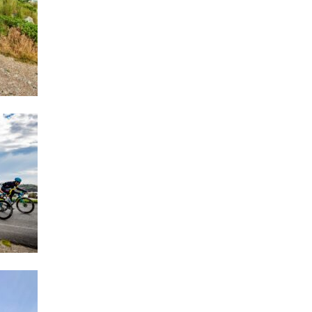
11.07.2
“İndiki
mənada 
10.07.
Ankara 
diploma
Deputa
08.07.
Kapadoki
və Atçıl
olundu
07.07.
NATO-nu
ola bilə
07.07.