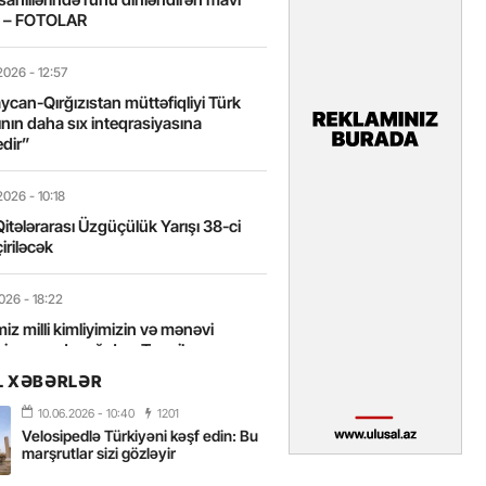
t – FOTOLAR
2026
- 12:57
can-Qırğızıstan müttəfiqliyi Türk
nın daha sıx inteqrasiyasına
edir”
2026
- 10:18
itələrarası Üzgüçülük Yarışı 38-ci
iriləcək
2026
- 18:22
miz milli kimliyimizin və mənəvi
izin əsas dayağıdır – Tənzilə
anlı
L XƏBƏRLƏR
10.06.2026
- 10:40
1201
2026
- 16:58
Velosipedlə Türkiyəni kəşf edin: Bu
axarını yalnız böyük liderlər dəyişir
marşrutlar sizi gözləyir