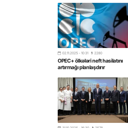
02.11.2025
- 10:31
2280
OPEC+ ölkələri neft hasilatını
artırmağı planlaşdırır
31.10.2025
- 16:30
2578