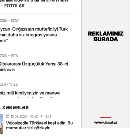
t – FOTOLAR
2026
- 12:57
can-Qırğızıstan müttəfiqliyi Türk
nın daha sıx inteqrasiyasına
edir”
2026
- 10:18
itələrarası Üzgüçülük Yarışı 38-ci
iriləcək
2026
- 18:22
miz milli kimliyimizin və mənəvi
izin əsas dayağıdır – Tənzilə
anlı
L XƏBƏRLƏR
10.06.2026
- 10:40
1204
2026
- 16:58
Velosipedlə Türkiyəni kəşf edin: Bu
axarını yalnız böyük liderlər dəyişir
marşrutlar sizi gözləyir