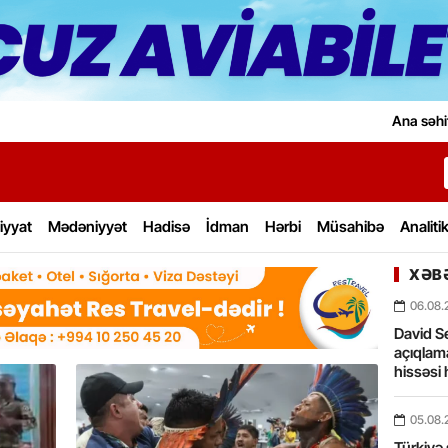
Ana səhi
iyyat
Mədəniyyət
Hadisə
İdman
Hərbi
Müsahibə
Analiti
XƏBƏ
06.08.
David Se
açıqlama
hissəsi 
05.08.
Türkiyə 