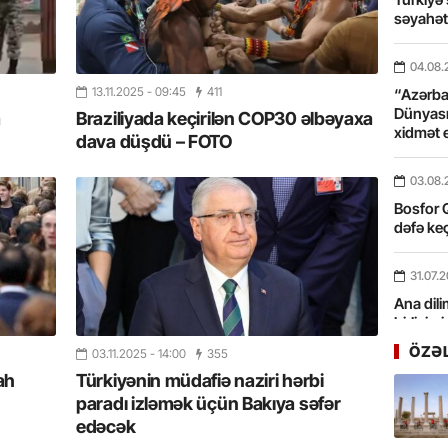
səyahə
04.08.
13.11.2025
- 09:45
411
“Azərbay
Dünyası
a
Braziliyada keçirilən COP30 əlbəyaxa
xidmət 
dava düşdü – FOTO
03.08.
Bosfor Q
dəfə keç
31.07.
Ana dili
birliyim
Rüstəmx
ÖZƏ
03.11.2025
- 14:00
355
ah
Türkiyənin müdafiə naziri hərbi
31.07.
paradı izləmək üçün Bakıya səfər
Tarixin 
edəcək