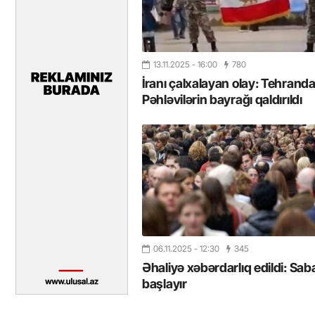
13.11.2025
- 16:00
780
İranı çalxalayan olay: Tehrand
Pəhləvilərin bayrağı qaldırıldı
06.11.2025
- 12:30
345
Əhaliyə xəbərdarlıq edildi: Sab
başlayır