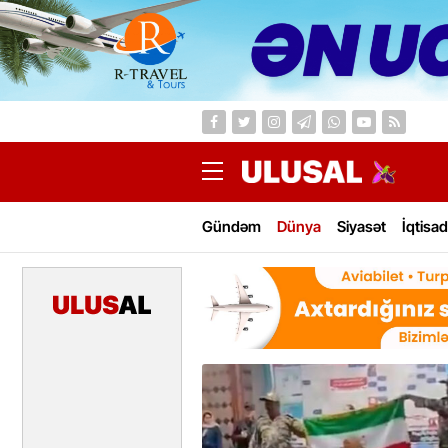
Gündəm
Dünya
Siyasət
İqtisad