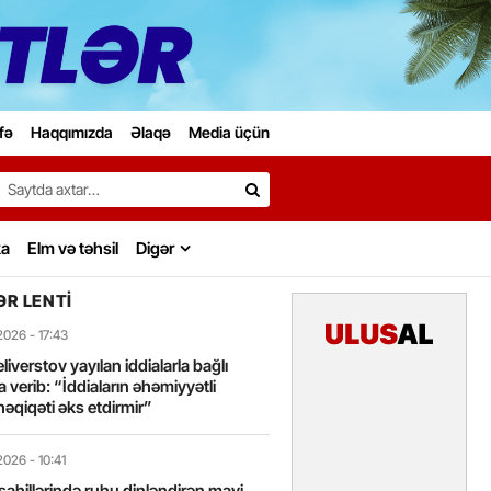
fə
Haqqımızda
Əlaqə
Media üçün
Search…
ka
Elm və təhsil
Digər
R LENTI
2026
- 17:43
liverstov yayılan iddialarla bağlı
 verib: “İddiaların əhəmiyyətli
həqiqəti əks etdirmir”
2026
- 10:41
sahillərində ruhu dinləndirən mavi