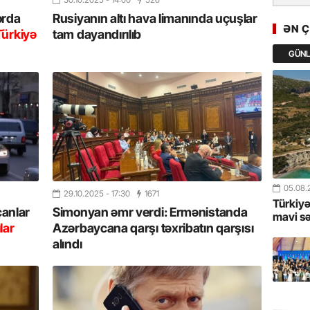
GoTürkiy
orda
Rusiyanın altı hava limanında uçuşlar
Awards 
ƏN 
Türkiyə
tam dayandırılıb
-FOTOL
GÜN
23.07.
Türkiyə 
istiqam
23.07.
“İlham Ə
Azərbay
mərhələ
05.08.
29.10.2025
- 17:30
1671
Türkiyə
çanlar
Simonyan əmr verdi: Ermənistanda
22.07.
mavi s
lar
Azərbaycana qarşı təxribatın qarşısı
YAP Səba
alındı
Günü q
22.07.
Deputat