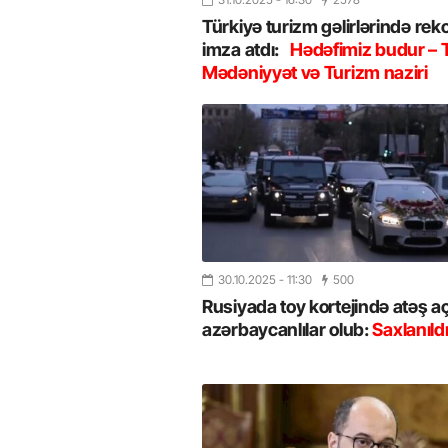
Türkiyə turizm gəlirlərində rek
imza atdı:
Hədəfimiz budur – 
Mədəniyyət və Turizm naziri
30.10.2025
- 11:30
500
Rusiyada toy kortejində atəş a
azərbaycanlılar olub:
Saxlanıldı