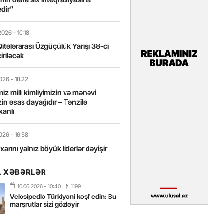
edir”
2026
- 10:18
itələrarası Üzgüçülük Yarışı 38-ci
iriləcək
2026
- 18:22
miz milli kimliyimizin və mənəvi
izin əsas dayağıdır – Tənzilə
anlı
2026
- 16:58
axarını yalnız böyük liderlər dəyişir
L XƏBƏRLƏR
2026
- 16:43
 yarısında Türkiyəyə 25 milyondan
10.06.2026
- 10:40
1199
ist gəlib – FOTOLAR
Velosipedlə Türkiyəni kəşf edin: Bu
marşrutlar sizi gözləyir
2026
- 15:31