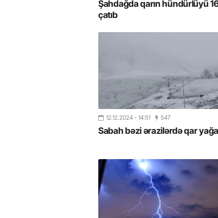
Şahdağda qarın hündürlüyü 1
çatıb
12.12.2024
- 14:51
547
Sabah bəzi ərazilərdə qar yağ