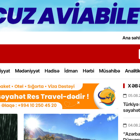
Ana səhi
iyyat
Mədəniyyət
Hadisə
İdman
Hərbi
Müsahibə
Analiti
XƏBƏ
05.08.
Türkiyə 
səyahə
04.08.
“Azərbay
Dünyası