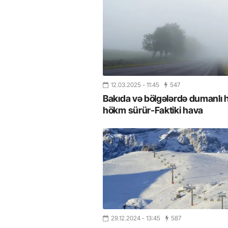
12.03.2025
- 11:45
547
Bakıda və bölgələrdə dumanlı 
hökm sürür-Faktiki hava
29.12.2024
- 13:45
587