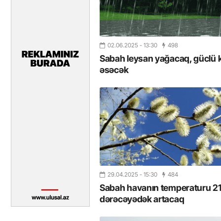
02.06.2025
- 13:30
498
Sabah leysan yağacaq, güclü 
əsəcək
29.04.2025
- 15:30
484
Sabah havanın temperaturu 2
dərəcəyədək artacaq