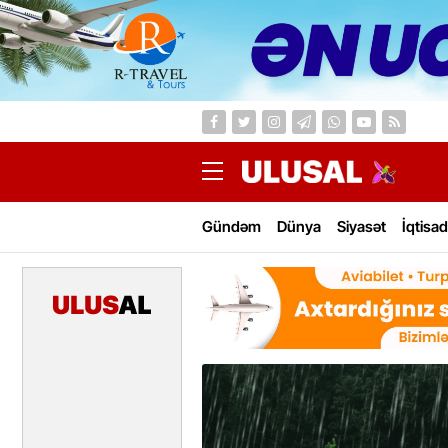
Gündəm
Dünya
Siyasət
İqtisad