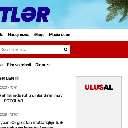
fə
Haqqımızda
Əlaqə
Media üçün
Search…
ka
Elm və təhsil
Digər
R LENTI
2026
- 10:41
sahillərində ruhu dinləndirən mavi
t – FOTOLAR
2026
- 12:57
can-Qırğızıstan müttəfiqliyi Türk
nın daha sıx inteqrasiyasına