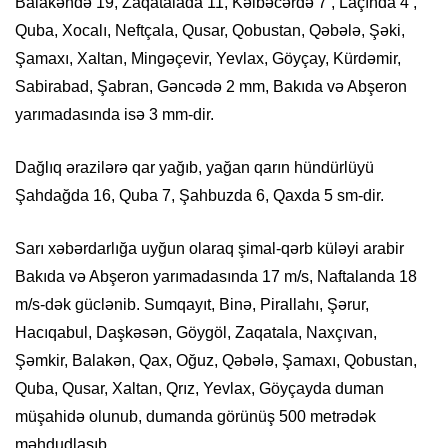
Balakəndə 19, Zaqatalada 11, Kəlbəcərdə 7 , Laçında 4 ,
Quba, Xocalı, Neftçala, Qusar, Qobustan, Qəbələ, Şəki,
Şamaxı, Xaltan, Mingəçevir, Yevlax, Göyçay, Kürdəmir,
Sabirabad, Şabran, Gəncədə 2 mm, Bakıda və Abşeron
yarımadasında isə 3 mm-dir.
Dağlıq ərazilərə qar yağıb, yağan qarın hündürlüyü
Şahdağda 16, Quba 7, Şahbuzda 6, Qaxda 5 sm-dir.
Sarı xəbərdarlığa uyğun olaraq şimal-qərb küləyi arabir
Bakıda və Abşeron yarımadasında 17 m/s, Naftalanda 18
m/s-dək güclənib. Sumqayıt, Binə, Pirallahı, Şərur,
Hacıqabul, Daşkəsən, Göygöl, Zaqatala, Naxçıvan,
Şəmkir, Balakən, Qax, Oğuz, Qəbələ, Şamaxı, Qobustan,
Quba, Qusar, Xaltan, Qrız, Yevlax, Göyçayda duman
müşahidə olunub, dumanda görünüş 500 metrədək
məhdudlaşıb.