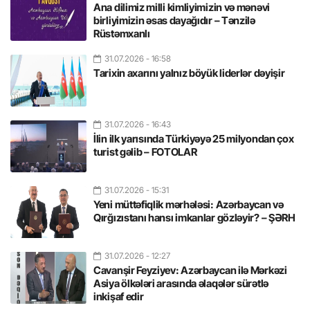
Ana dilimiz milli kimliyimizin və mənəvi
birliyimizin əsas dayağıdır – Tənzilə
Rüstəmxanlı
31.07.2026
- 16:58
Tarixin axarını yalnız böyük liderlər dəyişir
31.07.2026
- 16:43
İlin ilk yarısında Türkiyəyə 25 milyondan çox
turist gəlib – FOTOLAR
31.07.2026
- 15:31
Yeni müttəfiqlik mərhələsi: Azərbaycan və
Qırğızıstanı hansı imkanlar gözləyir? – ŞƏRH
31.07.2026
- 12:27
Cavanşir Feyziyev: Azərbaycan ilə Mərkəzi
Asiya ölkələri arasında əlaqələr sürətlə
inkişaf edir