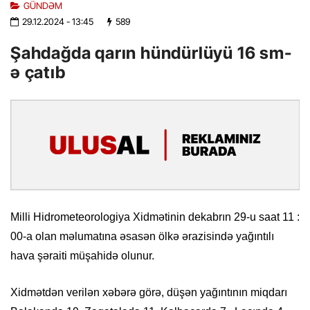
GÜNDƏM
29.12.2024
- 13:45
589
Şahdağda qarın hündürlüyü 16 sm-
ə çatıb
Milli Hidrometeorologiya Xidmətinin dekabrın 29-u saat 11 :
00-a olan məlumatına əsasən ölkə ərazisində yağıntılı
hava şəraiti müşahidə olunur.
Xidmətdən verilən xəbərə görə, düşən yağıntının miqdarı