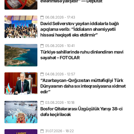
evlənməsə yaxşıdır” — Deputat
06.08.2026
- 17:43
David Seliverstov yayılan iddialarla bağlı
açıqlama verib: “İddiaların əhəmiyyətli
hissəsi həqiqəti əks etdirmir”
05.08.2026
- 10:41
Türkiyə sahillərində ruhu dinləndirən mavi
səyahət – FOTOLAR
04.08.2026
- 12:57
“Azərbaycan-Qırğızıstan müttəfiqliyi Türk
Dünyasının daha sıx inteqrasiyasına xidmət
edir”
03.08.2026
- 10:18
Bosfor Qitələrarası Üzgüçülük Yarışı 38-ci
dəfə keçiriləcək
31.07.2026
- 18:22