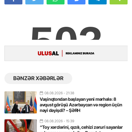
BƏNZƏR XƏBƏRLƏR
08.08.2026
- 21:38
Vaşinqtondan başlayan yeni mərhələ: 8
avqust görüşü Azərbaycan və region üçün
nəyi dəyişdi? – ŞƏRH
08.08.2026
- 15:39
“Toy xərclərini, qızılı, cehizi zəruri sayanlar