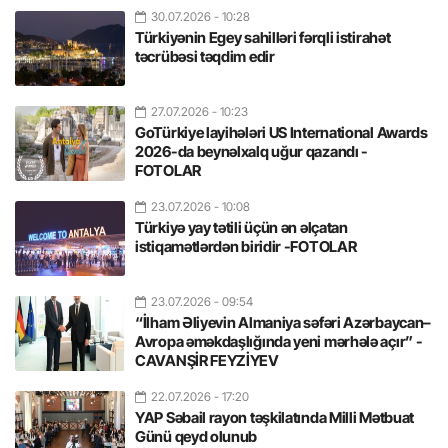
30.07.2026
- 10:28
Türkiyənin Egey sahilləri fərqli istirahət
təcrübəsi təqdim edir
27.07.2026
- 10:23
GoTürkiye layihələri US International Awards
2026-da beynəlxalq uğur qazandı -
FOTOLAR
23.07.2026
- 10:08
Türkiyə yay tətili üçün ən əlçatan
istiqamətlərdən biridir -FOTOLAR
23.07.2026
- 09:54
“İlham Əliyevin Almaniya səfəri Azərbaycan–
Avropa əməkdaşlığında yeni mərhələ açır” -
CAVANŞİR FEYZİYEV
22.07.2026
- 17:20
YAP Səbail rayon təşkilatında Milli Mətbuat
Günü qeyd olunub