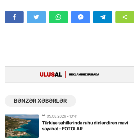
BƏNZƏR XƏBƏRLƏR
05.08.2026
- 10:41
Türkiyə sahillərində ruhu dinləndirən mavi
səyahət – FOTOLAR