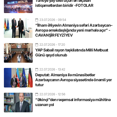
Türkiyə yay tətili üçün ən əlçatan
istiqamətlərdən biridir -FOTOLAR
23.07.2026
- 09:54
“İlham Əliyevin Almaniya səfəri Azərbaycan–
Avropa əməkdaşlığında yeni mərhələ açır” -
CAVANŞİR FEYZİYEV
22.07.2026
- 17:20
YAP Səbail rayon təşkilatında Milli Mətbuat
Günü qeyd olunub
22.07.2026
- 13:42
Deputat: Almaniya ilə münasibətlər
Azərbaycanın Avropa siyasətində önəmli yer
tutur
22.07.2026
- 12:56
“Əkinçi”dən rəqəmsal informasiya mühitinə
uzanan yol