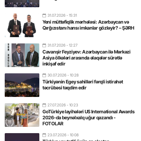
31.07.2026
- 15:31
Yeni müttəfiqlik mərhələsi: Azərbaycan və
Qırğızıstanı hansı imkanlar gözləyir? – ŞƏRH
31.07.2026
- 12:27
Cavanşir Feyziyev: Azərbaycan ilə Mərkəzi
Asiya ölkələri arasında əlaqələr sürətlə
inkişaf edir
30.07.2026
- 10:28
Türkiyənin Egey sahilləri fərqli istirahət
təcrübəsi təqdim edir
27.07.2026
- 10:23
GoTürkiye layihələri US International Awards
2026-da beynəlxalq uğur qazandı -
FOTOLAR
23.07.2026
- 10:08