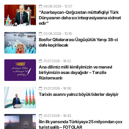
04.08.2026
- 12:57
“Azərbaycan-Qırğızıstan müttəfiqliyi Türk
Dünyasının daha sıx inteqrasiyasına xidmət
edir”
03.08.2026
- 10:18
Bosfor Qitələrarası Üzgüçülük Yarışı 38-ci
dəfə keçiriləcək
31.07.2026
- 18:22
Ana dilimiz milli kimliyimizin və mənəvi
birliyimizin əsas dayağıdır – Tənzilə
Rüstəmxanlı
31.07.2026
- 16:58
Tarixin axarını yalnız böyük liderlər dəyişir
31.07.2026
- 16:43
İlin ilk yarısında Türkiyəyə 25 milyondan çox
turist gəlib – FOTOLAR