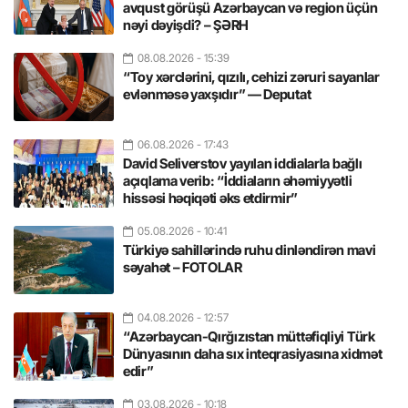
avqust görüşü Azərbaycan və region üçün
nəyi dəyişdi? – ŞƏRH
08.08.2026
- 15:39
“Toy xərclərini, qızılı, cehizi zəruri sayanlar
evlənməsə yaxşıdır” — Deputat
06.08.2026
- 17:43
David Seliverstov yayılan iddialarla bağlı
açıqlama verib: “İddiaların əhəmiyyətli
hissəsi həqiqəti əks etdirmir”
05.08.2026
- 10:41
Türkiyə sahillərində ruhu dinləndirən mavi
səyahət – FOTOLAR
04.08.2026
- 12:57
“Azərbaycan-Qırğızıstan müttəfiqliyi Türk
Dünyasının daha sıx inteqrasiyasına xidmət
edir”
03.08.2026
- 10:18