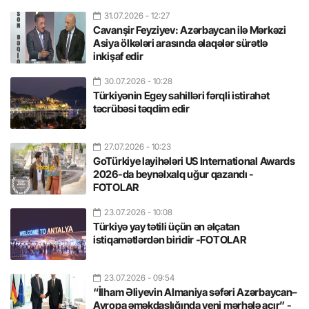
31.07.2026
- 12:27
Cavanşir Feyziyev: Azərbaycan ilə Mərkəzi
Asiya ölkələri arasında əlaqələr sürətlə
inkişaf edir
30.07.2026
- 10:28
Türkiyənin Egey sahilləri fərqli istirahət
təcrübəsi təqdim edir
27.07.2026
- 10:23
GoTürkiye layihələri US International Awards
2026-da beynəlxalq uğur qazandı -
FOTOLAR
23.07.2026
- 10:08
Türkiyə yay tətili üçün ən əlçatan
istiqamətlərdən biridir -FOTOLAR
23.07.2026
- 09:54
“İlham Əliyevin Almaniya səfəri Azərbaycan–
Avropa əməkdaşlığında yeni mərhələ açır” -