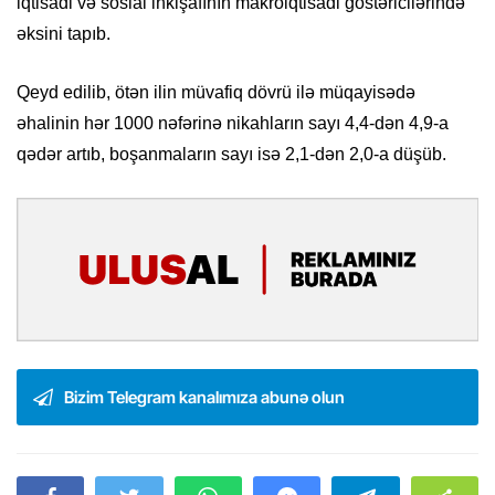
iqtisadi və sosial inkişafının makroiqtisadi göstəricilərində
əksini tapıb.
Qeyd edilib, ötən ilin müvafiq dövrü ilə müqayisədə
əhalinin hər 1000 nəfərinə nikahların sayı 4,4-dən 4,9-a
qədər artıb, boşanmaların sayı isə 2,1-dən 2,0-a düşüb.
Bizim Telegram kanalımıza abunə olun