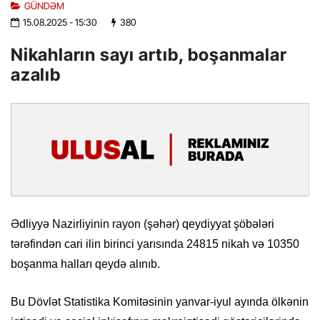
GÜNDƏM
15.08.2025
- 15:30
380
Nikahların sayı artıb, boşanmalar
azalıb
Ədliyyə Nazirliyinin rayon (şəhər) qeydiyyat şöbələri
tərəfindən cari ilin birinci yarısında 24815 nikah və 10350
boşanma halları qeydə alınıb.
Bu Dövlət Statistika Komitəsinin yanvar-iyul ayında ölkənin