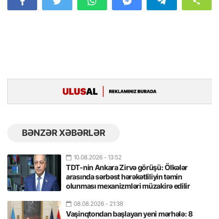
BƏNZƏR XƏBƏRLƏR
10.08.2026
- 13:52
TDT-nin Ankara Zirvə görüşü: Ölkələr
arasında sərbəst hərəkətliliyin təmin
olunması mexanizmləri müzakirə edilir
08.08.2026
- 21:38
Vaşinqtondan başlayan yeni mərhələ: 8