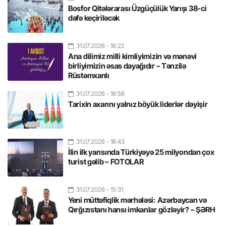
Bosfor Qitələrarası Üzgüçülük Yarışı 38-ci
dəfə keçiriləcək
31.07.2026
- 18:22
Ana dilimiz milli kimliyimizin və mənəvi
birliyimizin əsas dayağıdır – Tənzilə
Rüstəmxanlı
31.07.2026
- 16:58
Tarixin axarını yalnız böyük liderlər dəyişir
31.07.2026
- 16:43
İlin ilk yarısında Türkiyəyə 25 milyondan çox
turist gəlib – FOTOLAR
31.07.2026
- 15:31
Yeni müttəfiqlik mərhələsi: Azərbaycan və
Qırğızıstanı hansı imkanlar gözləyir? – ŞƏRH