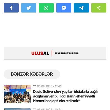
BƏNZƏR XƏBƏRLƏR
06.08.2026
- 17:43
David Seliverstov yayılan iddialarla bağlı
açıqlama verib: “İddiaların əhəmiyyətli
hissəsi həqiqəti əks etdirmir”
05.08.2026
- 10:41