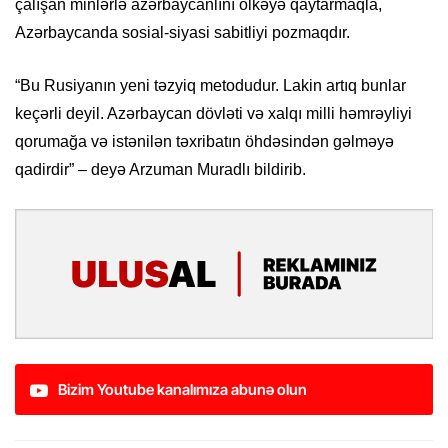
çalışan minlərlə azərbaycanlını ölkəyə qaytarmaqla,
Azərbaycanda sosial-siyasi sabitliyi pozmaqdır.
“Bu Rusiyanın yeni təzyiq metodudur. Lakin artıq bunlar
keçərli deyil. Azərbaycan dövləti və xalqı milli həmrəyliyi
qorumağa və istənilən təxribatın öhdəsindən gəlməyə
qadirdir” – deyə Arzuman Muradlı bildirib.
Bizim Youtube kanalımıza abunə olun