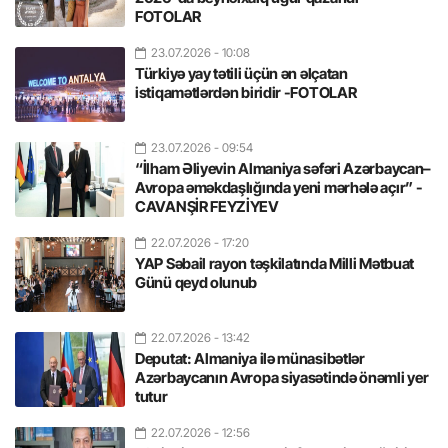
FOTOLAR
23.07.2026
- 10:08
Türkiyə yay tətili üçün ən əlçatan
istiqamətlərdən biridir -FOTOLAR
23.07.2026
- 09:54
“İlham Əliyevin Almaniya səfəri Azərbaycan–
Avropa əməkdaşlığında yeni mərhələ açır” -
CAVANŞİR FEYZİYEV
22.07.2026
- 17:20
YAP Səbail rayon təşkilatında Milli Mətbuat
Günü qeyd olunub
22.07.2026
- 13:42
Deputat: Almaniya ilə münasibətlər
Azərbaycanın Avropa siyasətində önəmli yer
tutur
22.07.2026
- 12:56