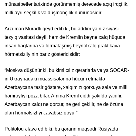
münasibətlər tarixində görünməmiş dərəcədə açıq irqçilik,
milli ayrı-seçkilik və düşmənçilik nümunəsidir.
Arzuman Muradlı qeyd edib ki, bu addım yalnız siyasi
təzyiq vasitəsi deyil, həm də Kremlin beynəlxalq hüquqa,
insan haqlarına və formalaşmış beynəlxalq praktikaya
hörmətsizliyinin bariz göstəricisidir:
“Moskva düşünür ki, bu kimi cılız qərarlarla və ya SOCAR-
ın Ukraynadakı müəssisələrinə hücum etməklə
Azərbaycana təsir göstərə, xalqımızı qorxuya sala və milli
həmrəyliyi poza bilər. Amma Kreml ciddi şəkildə yanılır.
Azərbaycan xalqı nə qorxur, nə geri çəkilir, nə də özünə
olan hörmətsizliyi cavabsız qoyur”.
Politoloq əlavə edib ki, bu qərarın məqsədi Rusiyada