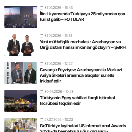
31.07.2026
- 16:43
İlin ilk yarısında Türkiyəyə 25 milyondan çox
turist gəlib – FOTOLAR
31.07.2026
- 15:31
Yeni müttəfiqlik mərhələsi: Azərbaycan və
Qırğızıstanı hansı imkanlar gözləyir? – ŞƏRH
31.07.2026
- 12:27
Cavanşir Feyziyev: Azərbaycan ilə Mərkəzi
Asiya ölkələri arasında əlaqələr sürətlə
inkişaf edir
30.07.2026
- 10:28
Türkiyənin Egey sahilləri fərqli istirahət
təcrübəsi təqdim edir
27.07.2026
- 10:23
GoTürkiye layihələri US International Awards
2026-da beynəlxalq uğur qazandı -