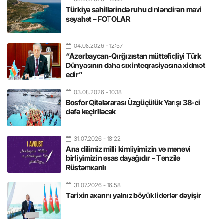
Türkiyə sahillərində ruhu dinləndirən mavi
səyahət – FOTOLAR
04.08.2026
- 12:57
“Azərbaycan-Qırğızıstan müttəfiqliyi Türk
Dünyasının daha sıx inteqrasiyasına xidmət
edir”
03.08.2026
- 10:18
Bosfor Qitələrarası Üzgüçülük Yarışı 38-ci
dəfə keçiriləcək
31.07.2026
- 18:22
Ana dilimiz milli kimliyimizin və mənəvi
birliyimizin əsas dayağıdır – Tənzilə
Rüstəmxanlı
31.07.2026
- 16:58
Tarixin axarını yalnız böyük liderlər dəyişir