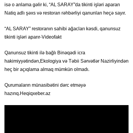
isə o anlama gəlir ki, “AL SARAY”da tikinti işləri aparan
Natiq adlı şəxs və restoran rəhbərliyi qanunları heçə sayır.
“AL SARAY” restoranın sahibi ağacları kəsdi, qanunsuz
tikinti işləri aparır-Videofakt
Qanunsuz tikinti ilə bağlı Binəqədi icra
hakimiyyətindən,Ekologiya və Təbii Sərvətlər Nazirliyindən
heç bir açıqlama almaq mümkün olmadı.
Qurumaların münasibətini dərc etməyə
hazırıq.Heqiqxeber.az