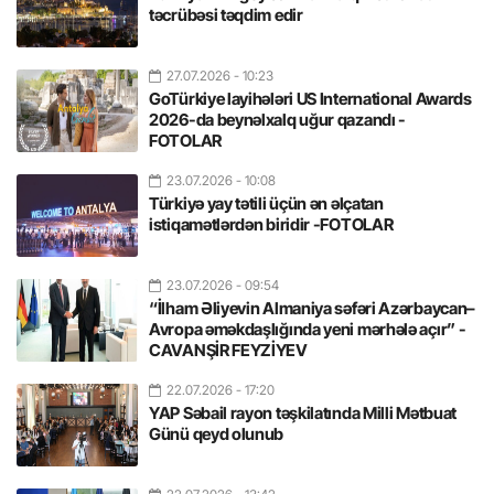
təcrübəsi təqdim edir
27.07.2026
- 10:23
GoTürkiye layihələri US International Awards
2026-da beynəlxalq uğur qazandı -
FOTOLAR
23.07.2026
- 10:08
Türkiyə yay tətili üçün ən əlçatan
istiqamətlərdən biridir -FOTOLAR
23.07.2026
- 09:54
“İlham Əliyevin Almaniya səfəri Azərbaycan–
Avropa əməkdaşlığında yeni mərhələ açır” -
CAVANŞİR FEYZİYEV
22.07.2026
- 17:20
YAP Səbail rayon təşkilatında Milli Mətbuat
Günü qeyd olunub