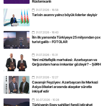
Rüstəmxanlı
31.07.2026
- 16:58
Tarixin axarını yalnız böyük liderlər dəyişir
31.07.2026
- 16:43
İlin ilk yarısında Türkiyəyə 25 milyondan çox
turist gəlib – FOTOLAR
31.07.2026
- 15:31
Yeni müttəfiqlik mərhələsi: Azərbaycan və
Qırğızıstanı hansı imkanlar gözləyir? – ŞƏRH
31.07.2026
- 12:27
Cavanşir Feyziyev: Azərbaycan ilə Mərkəzi
Asiya ölkələri arasında əlaqələr sürətlə
inkişaf edir
30.07.2026
- 10:28
Türkiyənin Egey sahilləri fərqli istirahət