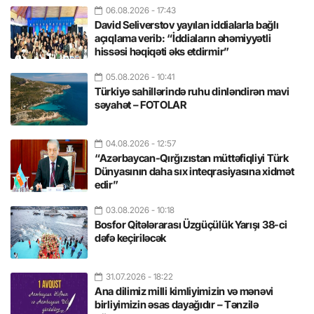
06.08.2026
- 17:43
David Seliverstov yayılan iddialarla bağlı
açıqlama verib: “İddiaların əhəmiyyətli
hissəsi həqiqəti əks etdirmir”
05.08.2026
- 10:41
Türkiyə sahillərində ruhu dinləndirən mavi
səyahət – FOTOLAR
04.08.2026
- 12:57
“Azərbaycan-Qırğızıstan müttəfiqliyi Türk
Dünyasının daha sıx inteqrasiyasına xidmət
edir”
03.08.2026
- 10:18
Bosfor Qitələrarası Üzgüçülük Yarışı 38-ci
dəfə keçiriləcək
31.07.2026
- 18:22
Ana dilimiz milli kimliyimizin və mənəvi
birliyimizin əsas dayağıdır – Tənzilə