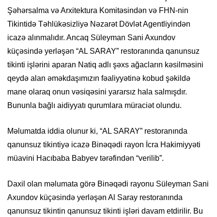
Şəhərsalma və Arxitektura Komitəsindən və FHN-nin
Tikintidə Təhlükəsizliyə Nəzarət Dövlət Agentliyindən
icazə alınmalıdır. Ancaq Süleyman Sani Axundov
küçəsində yerləşən “AL SARAY” restoranında qanunsuz
tikinti işlərini aparan Natiq adlı şəxs ağacların kəsilməsini
qeydə alan əməkdaşımızın fəaliyyətinə kobud şəkildə
mane olaraq onun vəsiqəsini yararsız hala salmışdır.
Bununla bağlı aidiyyatı qurumlara müraciət olundu.
Məlumatda iddia olunur ki, “AL SARAY” restoranında
qanunsuz tikintiyə icazə Binəqədi rayon İcra Hakimiyyəti
müavini Hacıbaba Babyev tərəfindən “verilib”.
Daxil olan məlumata görə Binəqədi rayonu Süleyman Sani
Axundov küçəsində yerləşən Al Saray restoranında
qanunsuz tikintin qanunsuz tikinti işləri davam etdirilir. Bu