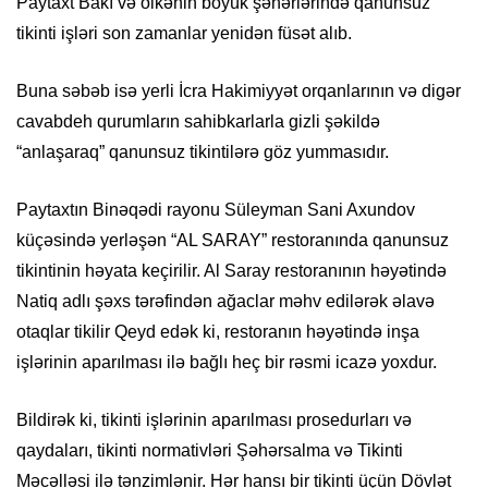
Paytaxt Bakı və ölkənin böyük şəhərlərində qanunsuz
tikinti işləri son zamanlar yenidən füsət alıb.
Buna səbəb isə yerli İcra Hakimiyyət orqanlarının və digər
cavabdeh qurumların sahibkarlarla gizli şəkildə
“anlaşaraq” qanunsuz tikintilərə göz yummasıdır.
Paytaxtın Binəqədi rayonu Süleyman Sani Axundov
küçəsində yerləşən “AL SARAY” restoranında qanunsuz
tikintinin həyata keçirilir. Al Saray restoranının həyətində
Natiq adlı şəxs tərəfindən ağaclar məhv edilərək əlavə
otaqlar tikilir Qeyd edək ki, restoranın həyətində inşa
işlərinin aparılması ilə bağlı heç bir rəsmi icazə yoxdur.
Bildirək ki, tikinti işlərinin aparılması prosedurları və
qaydaları, tikinti normativləri Şəhərsalma və Tikinti
Məcəlləsi ilə tənzimlənir. Hər hansı bir tikinti üçün Dövlət