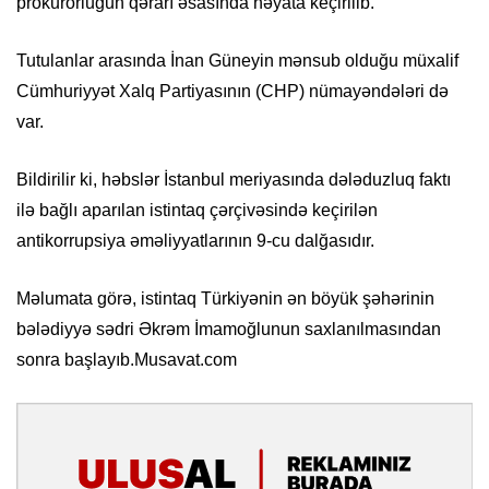
prokurorluğun qərarı əsasında həyata keçirilib.
Tutulanlar arasında İnan Güneyin mənsub olduğu müxalif
Cümhuriyyət Xalq Partiyasının (CHP) nümayəndələri də
var.
Bildirilir ki, həbslər İstanbul meriyasında dələduzluq faktı
ilə bağlı aparılan istintaq çərçivəsində keçirilən
antikorrupsiya əməliyyatlarının 9-cu dalğasıdır.
Məlumata görə, istintaq Türkiyənin ən böyük şəhərinin
bələdiyyə sədri Əkrəm İmamoğlunun saxlanılmasından
sonra başlayıb.Musavat.com