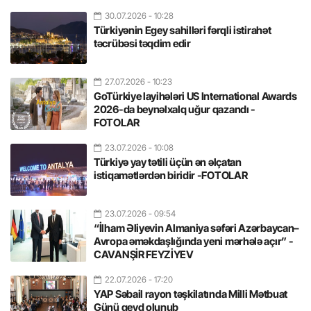
30.07.2026
- 10:28
Türkiyənin Egey sahilləri fərqli istirahət
təcrübəsi təqdim edir
27.07.2026
- 10:23
GoTürkiye layihələri US International Awards
2026-da beynəlxalq uğur qazandı -
FOTOLAR
23.07.2026
- 10:08
Türkiyə yay tətili üçün ən əlçatan
istiqamətlərdən biridir -FOTOLAR
23.07.2026
- 09:54
“İlham Əliyevin Almaniya səfəri Azərbaycan–
Avropa əməkdaşlığında yeni mərhələ açır” -
CAVANŞİR FEYZİYEV
22.07.2026
- 17:20
YAP Səbail rayon təşkilatında Milli Mətbuat
Günü qeyd olunub