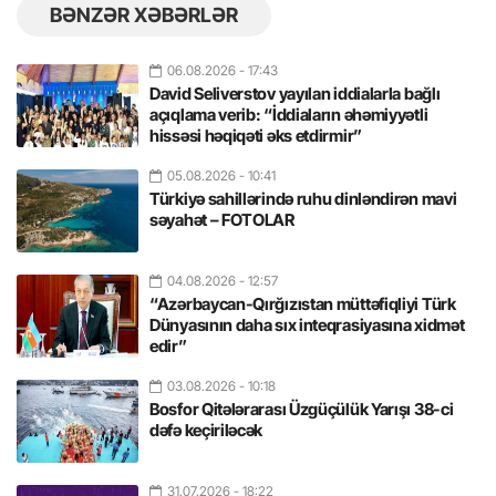
BƏNZƏR XƏBƏRLƏR
06.08.2026
- 17:43
David Seliverstov yayılan iddialarla bağlı
açıqlama verib: “İddiaların əhəmiyyətli
hissəsi həqiqəti əks etdirmir”
05.08.2026
- 10:41
Türkiyə sahillərində ruhu dinləndirən mavi
səyahət – FOTOLAR
04.08.2026
- 12:57
“Azərbaycan-Qırğızıstan müttəfiqliyi Türk
Dünyasının daha sıx inteqrasiyasına xidmət
edir”
03.08.2026
- 10:18
Bosfor Qitələrarası Üzgüçülük Yarışı 38-ci
dəfə keçiriləcək
31.07.2026
- 18:22