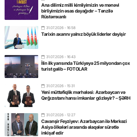
Ana dilimiz milli kimliyimizin və mənəvi
birliyimizin əsas dayağıdır – Tənzilə
Rüstəmxanlı
31.07.2026
- 16:58
Tarixin axarını yalnız böyük liderlər dəyişir
31.07.2026
- 16:43
İlin ilk yarısında Türkiyəyə 25 milyondan çox
turist gəlib – FOTOLAR
31.07.2026
- 15:31
Yeni müttəfiqlik mərhələsi: Azərbaycan və
Qırğızıstanı hansı imkanlar gözləyir? – ŞƏRH
31.07.2026
- 12:27
Cavanşir Feyziyev: Azərbaycan ilə Mərkəzi
Asiya ölkələri arasında əlaqələr sürətlə
inkişaf edir