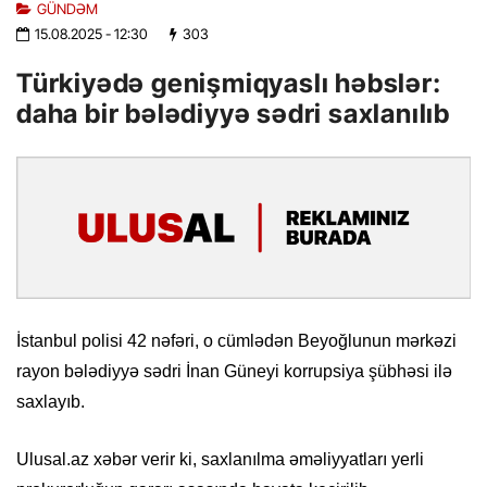
GÜNDƏM
15.08.2025
- 12:30
303
Türkiyədə genişmiqyaslı həbslər:
daha bir bələdiyyə sədri saxlanılıb
İstanbul polisi 42 nəfəri, o cümlədən Beyoğlunun mərkəzi
rayon bələdiyyə sədri İnan Güneyi korrupsiya şübhəsi ilə
saxlayıb.
Ulusal.az xəbər verir ki, saxlanılma əməliyyatları yerli