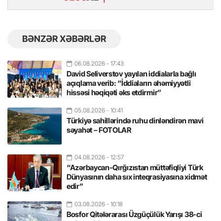
BƏNZƏR XƏBƏRLƏR
06.08.2026
- 17:43
David Seliverstov yayılan iddialarla bağlı
açıqlama verib: “İddiaların əhəmiyyətli
hissəsi həqiqəti əks etdirmir”
05.08.2026
- 10:41
Türkiyə sahillərində ruhu dinləndirən mavi
səyahət – FOTOLAR
04.08.2026
- 12:57
“Azərbaycan-Qırğızıstan müttəfiqliyi Türk
Dünyasının daha sıx inteqrasiyasına xidmət
edir”
03.08.2026
- 10:18
Bosfor Qitələrarası Üzgüçülük Yarışı 38-ci