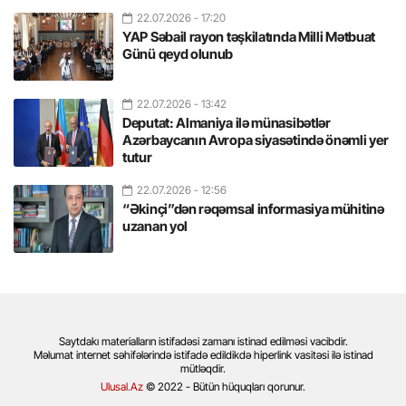
22.07.2026
- 17:20
YAP Səbail rayon təşkilatında Milli Mətbuat
Günü qeyd olunub
22.07.2026
- 13:42
Deputat: Almaniya ilə münasibətlər
Azərbaycanın Avropa siyasətində önəmli yer
tutur
22.07.2026
- 12:56
“Əkinçi”dən rəqəmsal informasiya mühitinə
uzanan yol
Saytdakı materialların istifadəsi zamanı istinad edilməsi vacibdir.
Məlumat internet səhifələrində istifadə edildikdə hiperlink vasitəsi ilə istinad
mütləqdir.
Ulusal.Az
© 2022 - Bütün hüquqları qorunur.