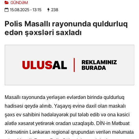
GÜNDƏM
15.08.2025
- 13:15
238
Polis Masallı rayonunda quldurluq
edən şəxsləri saxladı
Masallı rayonunda yerləşən evlərdən birində quldurluq
hadisəsi qeydə alınıb. Yaşayış evinə daxil olan maskalı
şəxs ev sahibini hədələyərək pul tələb edib və ona kəsici
alətlə xəsarət yetirərək oradan uzaqlaşıb. DİN-in Mətbuat
Xidmətinin Lənkəran regional qrupundan verilən məlumata