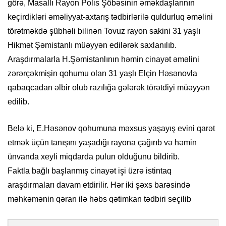
görə, Masallı Rayon Polis Şöbəsinin əməkdaşlarının
keçirdikləri əməliyyat-axtarış tədbirlərilə quldurluq əməlini
törətməkdə şübhəli bilinən Tovuz rayon sakini 31 yaşlı
Hikmət Şəmistanlı müəyyən edilərək saxlanılıb.
Araşdırmalarla H.Şəmistanlının həmin cinayət əməlini
zərərçəkmişin qohumu olan 31 yaşlı Elçin Həsənovla
qabaqcadan əlbir olub razılığa gələrək törətdiyi müəyyən
edilib.
Belə ki, E.Həsənov qohumuna məxsus yaşayış evini qarət
etmək üçün tanışını yaşadığı rayona çağırıb və həmin
ünvanda xeyli miqdarda pulun olduğunu bildirib.
Faktla bağlı başlanmış cinayət işi üzrə istintaq
araşdırmaları davam etdirilir. Hər iki şəxs barəsində
məhkəmənin qərarı ilə həbs qətimkan tədbiri seçilib