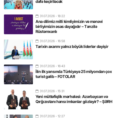
dəfə keçiriləcək
31.07.2026
- 18:22
Ana dilimiz milli kimliyimizin və mənəvi
birliyimizin əsas dayağıdır – Tənzilə
Rüstəmxanlı
31.07.2026
- 16:58
Tarixin axarını yalnız böyük liderlər dəyişir
31.07.2026
- 16:43
İlin ilk yarısında Türkiyəyə 25 milyondan çox
turist gəlib – FOTOLAR
31.07.2026
- 15:31
Yeni müttəfiqlik mərhələsi: Azərbaycan və
Qırğızıstanı hansı imkanlar gözləyir? – ŞƏRH
31.07.2026
- 12:27