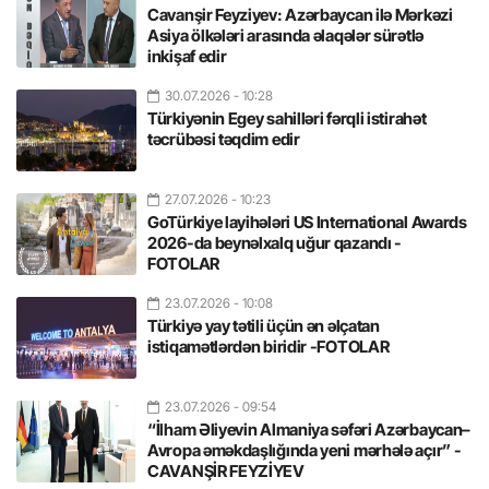
Cavanşir Feyziyev: Azərbaycan ilə Mərkəzi
Asiya ölkələri arasında əlaqələr sürətlə
inkişaf edir
30.07.2026
- 10:28
Türkiyənin Egey sahilləri fərqli istirahət
təcrübəsi təqdim edir
27.07.2026
- 10:23
GoTürkiye layihələri US International Awards
2026-da beynəlxalq uğur qazandı -
FOTOLAR
23.07.2026
- 10:08
Türkiyə yay tətili üçün ən əlçatan
istiqamətlərdən biridir -FOTOLAR
23.07.2026
- 09:54
“İlham Əliyevin Almaniya səfəri Azərbaycan–
Avropa əməkdaşlığında yeni mərhələ açır” -
CAVANŞİR FEYZİYEV