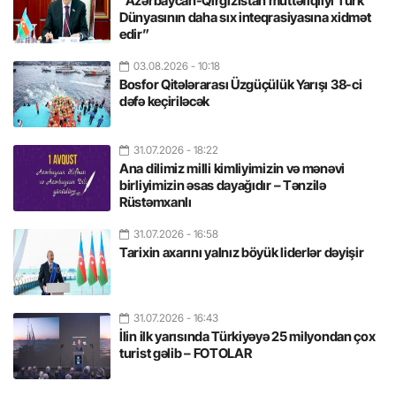
“Azərbaycan-Qırğızıstan müttəfiqliyi Türk
Dünyasının daha sıx inteqrasiyasına xidmət
edir”
03.08.2026
- 10:18
Bosfor Qitələrarası Üzgüçülük Yarışı 38-ci
dəfə keçiriləcək
31.07.2026
- 18:22
Ana dilimiz milli kimliyimizin və mənəvi
birliyimizin əsas dayağıdır – Tənzilə
Rüstəmxanlı
31.07.2026
- 16:58
Tarixin axarını yalnız böyük liderlər dəyişir
31.07.2026
- 16:43
İlin ilk yarısında Türkiyəyə 25 milyondan çox
turist gəlib – FOTOLAR