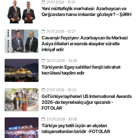
31.07.2026
- 15:31
Yeni müttəfiqlik mərhələsi: Azərbaycan və
Qırğızıstanı hansı imkanlar gözləyir? – ŞƏRH
31.07.2026
- 12:27
Cavanşir Feyziyev: Azərbaycan ilə Mərkəzi
Asiya ölkələri arasında əlaqələr sürətlə
inkişaf edir
30.07.2026
- 10:28
Türkiyənin Egey sahilləri fərqli istirahət
təcrübəsi təqdim edir
27.07.2026
- 10:23
GoTürkiye layihələri US International Awards
2026-da beynəlxalq uğur qazandı -
FOTOLAR
23.07.2026
- 10:08
Türkiyə yay tətili üçün ən əlçatan
istiqamətlərdən biridir -FOTOLAR