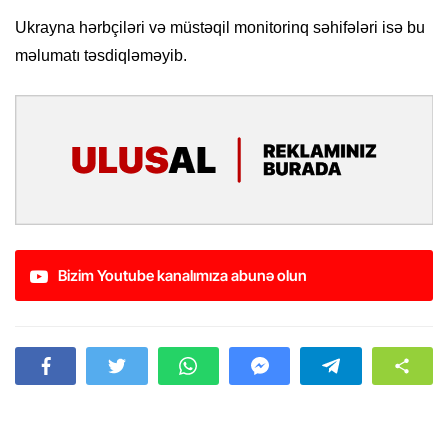
Ukrayna hərbçiləri və müstəqil monitorinq səhifələri isə bu
məlumatı təsdiqləməyib.
Bizim Youtube kanalımıza abunə olun