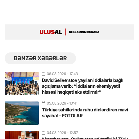
BƏNZƏR XƏBƏRLƏR
06.08.2026
- 17:43
David Seliverstov yayılan iddialarla bağlı
açıqlama verib: “İddiaların əhəmiyyətli
hissəsi həqiqəti əks etdirmir”
05.08.2026
- 10:41
Türkiyə sahillərində ruhu dinləndirən mavi
səyahət – FOTOLAR
04.08.2026
- 12:57