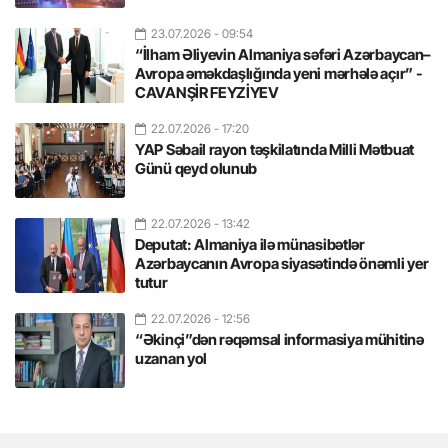
23.07.2026
- 09:54
“İlham Əliyevin Almaniya səfəri Azərbaycan–
Avropa əməkdaşlığında yeni mərhələ açır” -
CAVANŞİR FEYZİYEV
22.07.2026
- 17:20
YAP Səbail rayon təşkilatında Milli Mətbuat
Günü qeyd olunub
22.07.2026
- 13:42
Deputat: Almaniya ilə münasibətlər
Azərbaycanın Avropa siyasətində önəmli yer
tutur
22.07.2026
- 12:56
“Əkinçi”dən rəqəmsal informasiya mühitinə
uzanan yol