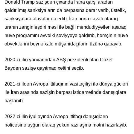
Donald Tramp sazişdən çıxanda İrana qarşı aradan
qaldırılmış sanksiyaların da bərpasına qərar verib, üstəlik,
sanksiyalara əlavələr də edib. İran buna cavab olaraq
uranın zənginləşdirilməsi ilə bağlı məhdudiyyətləri aşaraq
nüvə proqramını əvvəlki səviyyəyə qaldırıb, həmçinin nüvə
obyektlərini beynəlxalq müşahidəçilərin üzünə qapayıb.
2020-ci ilin yanvarından ABŞ prezidenti olan Cozef
Bayden sazişə qayıtmaq xəttini seçib.
2021-ci ildən Avropa İttifaqının vasitəçiliyi ilə dünya gücləri
ilə İran arasında sazişin bərpası istiqamətində danışıqlara
başlanıb.
2022-ci ilin iyul ayında Avropa İttifaqı danışıqların
nəticəsinə uyğun olaraq yekun razılaşma mətni hazırlayıb.