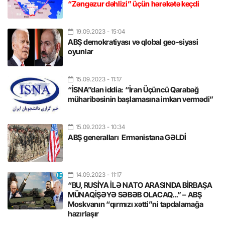
“Zəngəzur dəhlizi” üçün hərəkətə keçdi
19.09.2023
- 15:04
ABŞ demokratiyası və qlobal geo-siyasi
oyunlar
15.09.2023
- 11:17
“İSNA”dan iddia: “İran Üçüncü Qarabağ
müharibəsinin başlamasına imkan vermədi”
15.09.2023
- 10:34
ABŞ generalları Ermənistana GƏLDİ
14.09.2023
- 11:17
“BU, RUSİYA İLƏ NATO ARASINDA BİRBAŞA
MÜNAQİŞƏYƏ SƏBƏB OLACAQ…” – ABŞ
Moskvanın “qırmızı xətti”ni tapdalamağa
hazırlaşır