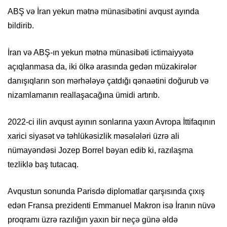
ABŞ və İran yekun mətnə münasibətini avqust ayında
bildirib.
İran və ABŞ-ın yekun mətnə münasibəti ictimaiyyətə
açıqlanmasa da, iki ölkə arasında gedən müzakirələr
danışıqların son mərhələyə çatdığı qənaətini doğurub və
nizamlamanın reallaşacağına ümidi artırıb.
2022-ci ilin avqust ayının sonlarına yaxın Avropa İttifaqının
xarici siyasət və təhlükəsizlik məsələləri üzrə ali
nümayəndəsi Jozep Borrel bəyan edib ki, razılaşma
tezliklə baş tutacaq.
Avqustun sonunda Parisdə diplomatlar qarşısında çıxış
edən Fransa prezidenti Emmanuel Makron isə İranın nüvə
proqramı üzrə razılığın yaxın bir neçə günə əldə