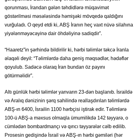
qorunması, İrandan gələn təhdidlərə müqavimət
göstərilməsi məsələsində həmişəki mövqedə qaldığını
vurğuladı. O qeyd etdi ki, ABŞ İranın heç vaxt nüvə silahına
yiyələnməyəcəyinə dair öhdəliyinə sadiqdir”.
“Haaretz”in şərhində bildirilir ki, hərbi təlimlər təkcə İranla
əlaqəli deyil: “Təlimlərdə daha geniş məqsədlər, hədəflər
qoyulub. Sadəcə olaraq İran bundan öz payını
götürməlidir”.
Altı günlük hərbi təlimlər yanvarın 23-dən başlanıb. İsraildə
və Aralıq dənizinin şərq sahilində reallaşdırılan təlimlərdə
ABŞ-ın 6400, İsrailin 1100 hərbçisi iştirak edir. Təlimlərə
100-ü ABŞ-a məxsus olmaqla ümumilikdə 142 təyyarə, o
cümlədən bombardmançı və qırıcı təyyarələr cəlb edilib.
Prosesin gedişində İsrail və ABŞ-ın hərbi gəmiləri (hər