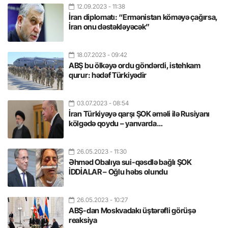
12.09.2023
- 11:38
İran diplomatı: “Ermənistan köməyə çağırsa,
İran onu dəstəkləyəcək”
18.07.2023
- 09:42
ABŞ bu ölkəyə ordu göndərdi, istehkam
qurur: hədəf Türkiyədir
03.07.2023
- 08:54
İran Türkiyəyə qarşı ŞOK əməli ilə Rusiyanı
kölgədə qoydu – yanvarda…
26.05.2023
- 11:30
Əhməd Obalıya sui-qəsdlə bağlı ŞOK
İDDİALAR – Oğlu həbs olundu
26.05.2023
- 10:27
ABŞ-dan Moskvadakı üştərəfli görüşə
reaksiya