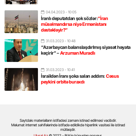
04.04.2023
- 10:05
İranlı deputatdan şok sözlər:
”İran
müsəlmandırsa niyə Ermənistanı
dəstəkləyir?”
31.03.2023
- 10:48
“Azərbaycan balanslaşdırlmış siyasət həyata
keçirir” –
Arzuman Muradlı
31.03.2023
- 10:41
İsraildən İranı şoka salan addım:
Cəsus
peykini orbitə buraxdı
Saytdakı materialların istifadəsi zamanı istinad edilməsi vacibdir.
Məlumat internet səhifələrində istifadə edildikdə hiperlink vasitəsi ilə istinad
mütləqdir.
Ulusal.Az
© 2022 - Bütün hüquqları qorunur.