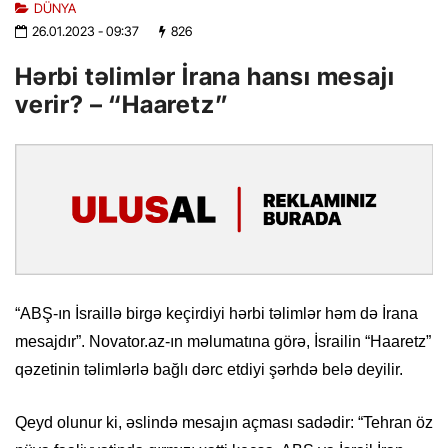
DÜNYA
26.01.2023
- 09:37
826
Hərbi təlimlər İrana hansı mesajı
verir? – “Haaretz”
“ABŞ-ın İsraillə birgə keçirdiyi hərbi təlimlər həm də İrana
mesajdır”. Novator.az-ın məlumatına görə, İsrailin “Haaretz”
qəzetinin təlimlərlə bağlı dərc etdiyi şərhdə belə deyilir.
Qeyd olunur ki, əslində mesajın açması sadədir: “Tehran öz