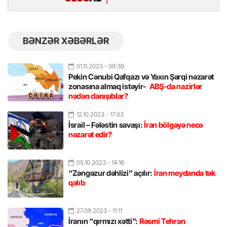
BƏNZƏR XƏBƏRLƏR
01.11.2023
- 09:39
Pekin Cənubi Qafqazı və Yaxın Şərqi nəzarət
zonasına almaq istəyir-
ABŞ-da nazirlər
nədən danışıblar?
12.10.2023
- 17:03
İsrail – Fələstin savaşı:
İran bölgəyə necə
nəzarət edir?
05.10.2023
- 14:16
“Zəngəzur dəhlizi” açılır:
İran meydanda tək
qalıb
27.09.2023
- 11:11
İranın “qırmızı xətti”:
Rəsmi Tehran