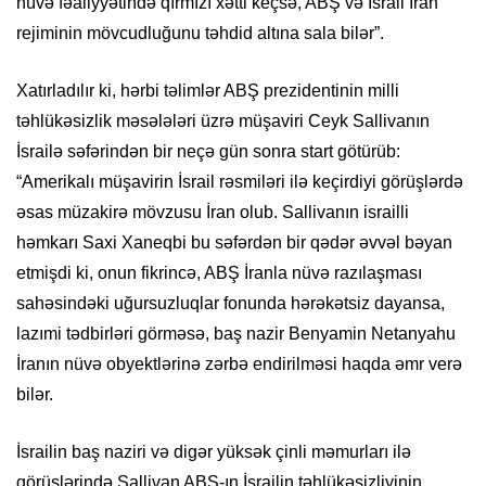
nüvə fəaliyyətində qırmızı xətti keçsə, ABŞ və İsrail İran
rejiminin mövcudluğunu təhdid altına sala bilər”.
Xatırladılır ki, hərbi təlimlər ABŞ prezidentinin milli
təhlükəsizlik məsələləri üzrə müşaviri Ceyk Sallivanın
İsrailə səfərindən bir neçə gün sonra start götürüb:
“Amerikalı müşavirin İsrail rəsmiləri ilə keçirdiyi görüşlərdə
əsas müzakirə mövzusu İran olub. Sallivanın israilli
həmkarı Saxi Xaneqbi bu səfərdən bir qədər əvvəl bəyan
etmişdi ki, onun fikrincə, ABŞ İranla nüvə razılaşması
sahəsindəki uğursuzluqlar fonunda hərəkətsiz dayansa,
lazımi tədbirləri görməsə, baş nazir Benyamin Netanyahu
İranın nüvə obyektlərinə zərbə endirilməsi haqda əmr verə
bilər.
İsrailin baş naziri və digər yüksək çinli məmurları ilə
görüşlərində Sallivan ABŞ-ın İsrailin təhlükəsizliyinin