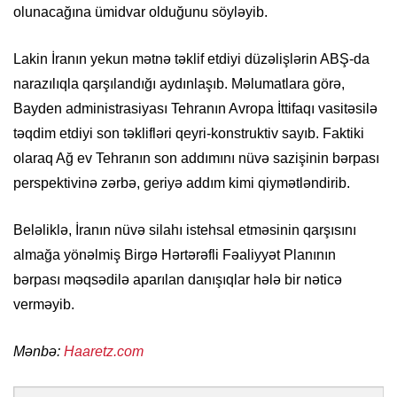
olunacağına ümidvar olduğunu söyləyib.
Lakin İranın yekun mətnə təklif etdiyi düzəlişlərin ABŞ-da
narazılıqla qarşılandığı aydınlaşıb. Məlumatlara görə,
Bayden administrasiyası Tehranın Avropa İttifaqı vasitəsilə
təqdim etdiyi son təklifləri qeyri-konstruktiv sayıb. Faktiki
olaraq Ağ ev Tehranın son addımını nüvə sazişinin bərpası
perspektivinə zərbə, geriyə addım kimi qiymətləndirib.
Beləliklə, İranın nüvə silahı istehsal etməsinin qarşısını
almağa yönəlmiş Birgə Hərtərəfli Fəaliyyət Planının
bərpası məqsədilə aparılan danışıqlar hələ bir nəticə
verməyib.
Mənbə:
Haaretz.com