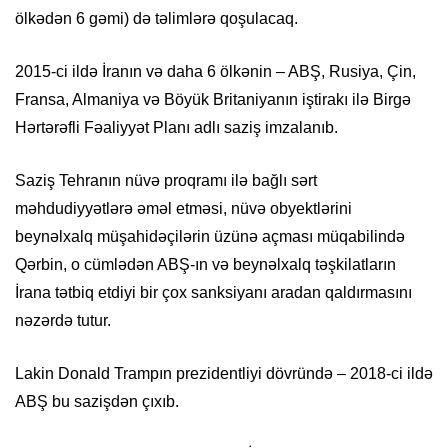
ölkədən 6 gəmi) də təlimlərə qoşulacaq.
2015-ci ildə İranın və daha 6 ölkənin – ABŞ, Rusiya, Çin,
Fransa, Almaniya və Böyük Britaniyanın iştirakı ilə Birgə
Hərtərəfli Fəaliyyət Planı adlı saziş imzalanıb.
Saziş Tehranın nüvə proqramı ilə bağlı sərt
məhdudiyyətlərə əməl etməsi, nüvə obyektlərini
beynəlxalq müşahidəçilərin üzünə açması müqabilində
Qərbin, o cümlədən ABŞ-ın və beynəlxalq təşkilatların
İrana tətbiq etdiyi bir çox sanksiyanı aradan qaldırmasını
nəzərdə tutur.
Lakin Donald Trampın prezidentliyi dövründə – 2018-ci ildə
ABŞ bu sazişdən çıxıb.