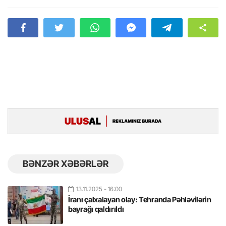
BƏNZƏR XƏBƏRLƏR
13.11.2025
- 16:00
İranı çalxalayan olay: Tehranda Pəhləvilərin
bayrağı qaldırıldı