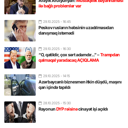
Arayik Arutyunyan:
Müstəqillik Bəyannaməsi
ilə bağlı problemlər var
29.10.2025
- 16:45
Peskov rusların həbsinin uzadılmasıdan
danışmaq istəmədi
29.10.2025
- 16:30
“O, qatildir, çox sərt adamdır…” –
Trampdan
qalmaqal yaradacaq AÇIQLAMA
29.10.2025
- 14:15
Azərbaycanlı biznesmen itkin düşdü, maşını
qan içində tapıldı
28.10.2025
- 15:30
Rayonun
DYP rəisinə
cinayət işi açıldı