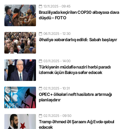
13.11.2025
- 09:45
Braziliyada keçirilən COP30 əlbəyaxa dava
düşdü – FOTO
06.11.2025
- 12:30
Əhaliyə xəbərdarlıq edildi: Sabah başlayır
03.11.2025
- 14:00
Türkiyənin müdafiə naziri hərbi paradı
izləmək üçün Bakıya səfər edəcək
02.11.2025
- 10:31
OPEC+ ölkələri neft hasilatını artırmağı
planlaşdırır
02.11.2025
- 09:50
Tramp Əhməd Əl Şaraanı Ağ Evdə qəbul
edəcək