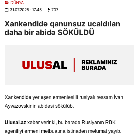
DÜNYA
31.07.2025
- 17:45
707
Xankəndidə qanunsuz ucaldılan
daha bir abidə SÖKÜLDÜ
Xankəndidə yerləşən erməniəsilli rusiyalı rəssam İvan
Ayvazovskinin abidəsi sökülüb.
Ulusal.az
xəbər verir ki, bu barədə Rusiyanın RBK
agentliyi erməni mətbuatına istinadən məlumat yayıb.