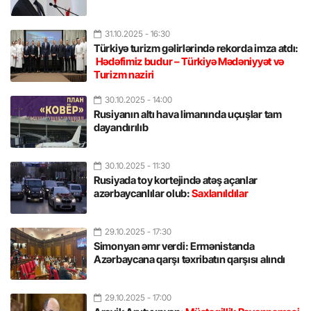
31.10.2025
- 16:30
Türkiyə turizm gəlirlərində rekorda imza atdı:
Hədəfimiz budur – Türkiyə Mədəniyyət və
Turizm naziri
30.10.2025
- 14:00
Rusiyanın altı hava limanında uçuşlar tam
dayandırılıb
30.10.2025
- 11:30
Rusiyada toy kortejində atəş açanlar
azərbaycanlılar olub:
Saxlanıldılar
29.10.2025
- 17:30
Simonyan əmr verdi: Ermənistanda
Azərbaycana qarşı təxribatın qarşısı alındı
29.10.2025
- 17:00