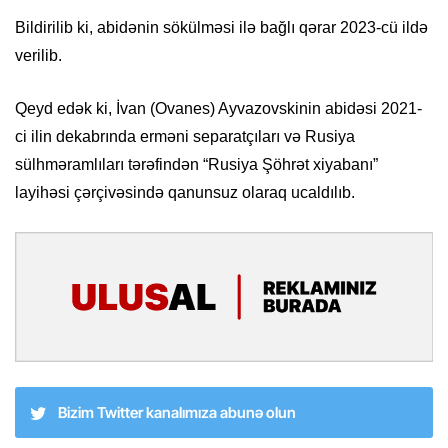
Bildirilib ki, abidənin sökülməsi ilə bağlı qərar 2023-cü ildə
verilib.
Qeyd edək ki, İvan (Ovanes) Ayvazovskinin abidəsi 2021-
ci ilin dekabrında erməni separatçıları və Rusiya
sülhməramlıları tərəfindən “Rusiya Şöhrət xiyabanı”
layihəsi çərçivəsində qanunsuz olaraq ucaldılıb.
Bizim Twitter kanalımıza abunə olun