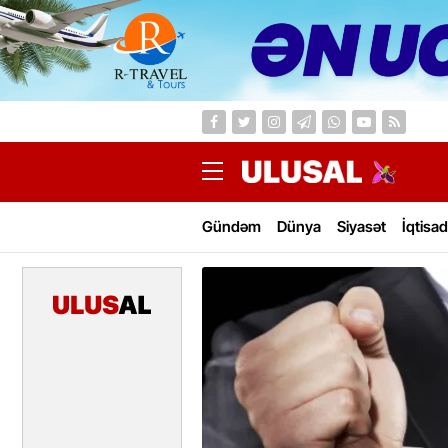
Gündəm
Dünya
Siyasət
İqtisad