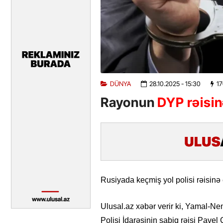
DÜNYA
28.10.2025
- 15:30
1
Rayonun
DYP rəisi
Rusiyada keçmiş yol polisi rəisinə c
Ulusal.az xəbər verir ki, Yamal-Ne
Polisi İdarəsinin sabiq rəisi Pavel 