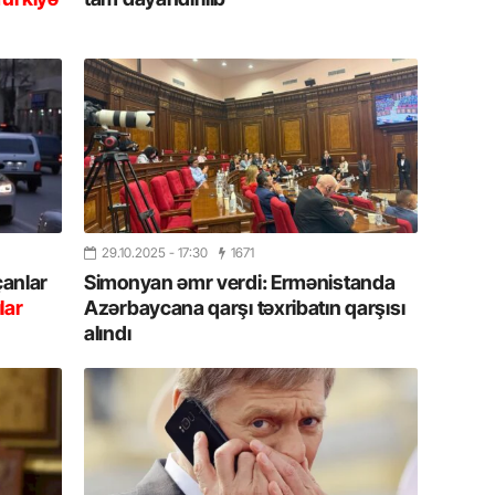
Azərbay
14.07.
Şuşa dü
mərkəzin
yazır
13.07.
Azərbay
siyasi a
29.10.2025
- 17:30
1671
çanlar
Simonyan əmr verdi: Ermənistanda
13.07.
lar
Azərbaycana qarşı təxribatın qarşısı
Cavanşi
alındı
Forumu 
hadisəd
13.07.
İstirahə
olan bu