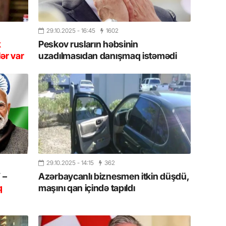
11.07.2
“İndiki
29.10.2025
- 16:45
1602
mənada 
k
Peskov rusların həbsinin
ər var
uzadılmasıdan danışmaq istəmədi
10.07.
Ankara 
diploma
Deputa
08.07.
Kapadoki
və Atçıl
olundu
29.10.2025
- 14:15
362
07.07.
 –
Azərbaycanlı biznesmen itkin düşdü,
NATO-nu
q
maşını qan içində tapıldı
ola bilə
07.07.