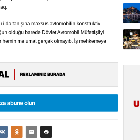
31.07.
aq.
İlin ilk
çox tur
cü ildə tanışına məxsus avtomobilin konstruktiv
yğun olduğu barədə Dövlət Avtomobil Müfəttişliyi
31.07.
in həmin məlumat gerçək olmayıb. İş məhkəməyə
Yeni mü
Qırğızıs
ŞƏRH
31.07.
Cavanşi
Asiya öl
inkişaf e
ıza abunə olun
30.07.
Türkiyən
təcrübəs
27.07.