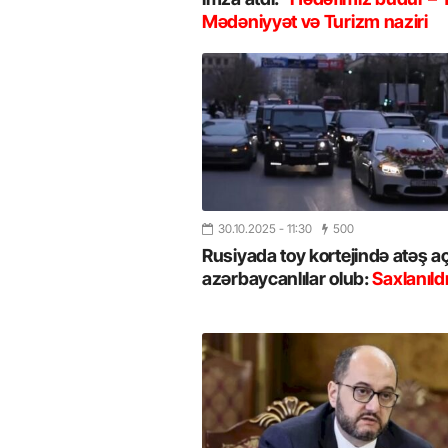
Mədəniyyət və Turizm naziri
30.10.2025
- 11:30
500
Rusiyada toy kortejində atəş a
azərbaycanlılar olub:
Saxlanıldı