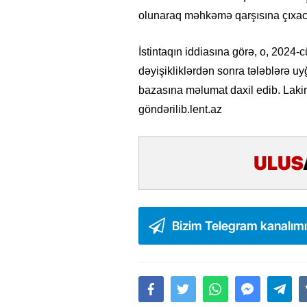
olunaraq məhkəmə qarşısına çıxac
İstintaqın iddiasına görə, o, 2024-
dəyişikliklərdən sonra tələblərə u
bazasına məlumat daxil edib. Lak
göndərilib.lent.az
Bizim Telegram kanalım