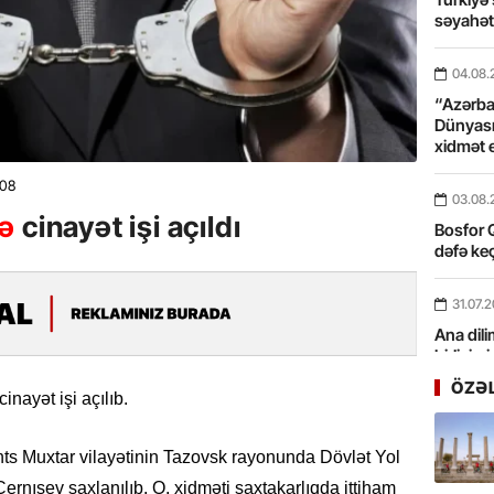
səyahə
04.08.
“Azərbay
Dünyası
xidmət 
708
03.08.
nə
cinayət işi açıldı
Bosfor Q
dəfə keç
31.07.
Ana dili
birliyim
Rüstəmx
ÖZƏ
inayət işi açılıb.
31.07.
nts Muxtar vilayətinin Tazovsk rayonunda Dövlət Yol
Tarixin 
Çernışev saxlanılıb. O, xidməti saxtakarlıqda ittiham