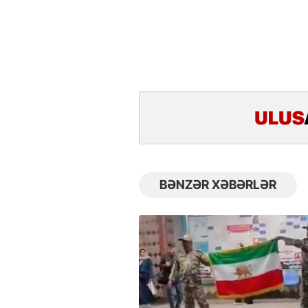
BƏNZƏR XƏBƏRLƏR