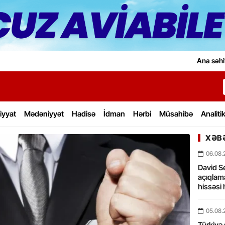
Ana səhi
iyyat
Mədəniyyət
Hadisə
İdman
Hərbi
Müsahibə
Analiti
XƏBƏ
06.08.
David Se
açıqlama
hissəsi 
05.08.
Türkiyə 