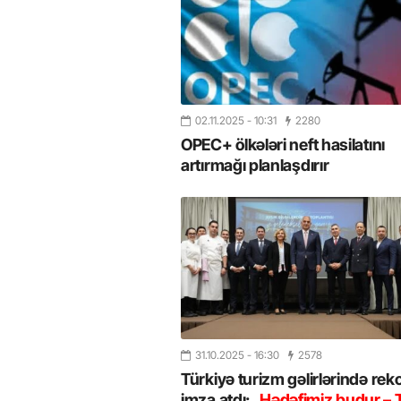
02.11.2025
- 10:31
2280
OPEC+ ölkələri neft hasilatını
artırmağı planlaşdırır
31.10.2025
- 16:30
2578
Türkiyə turizm gəlirlərində rek
imza atdı:
Hədəfimiz budur – 