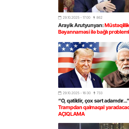
29.10.2025
- 17:00
862
Arayik Arutyunyan:
Müstəqilli
Bəyannaməsi ilə bağlı probleml
29.10.2025
- 16:30
733
“O, qatildir, çox sərt adamdır…”
Trampdan qalmaqal yaradaca
AÇIQLAMA