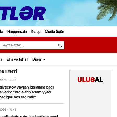
fə
Haqqımızda
Əlaqə
Media üçün
Search…
ka
Elm və təhsil
Digər
R LENTI
2026
- 17:43
liverstov yayılan iddialarla bağlı
 verib: “İddiaların əhəmiyyətli
həqiqəti əks etdirmir”
2026
- 10:41
sahillərində ruhu dinləndirən mavi