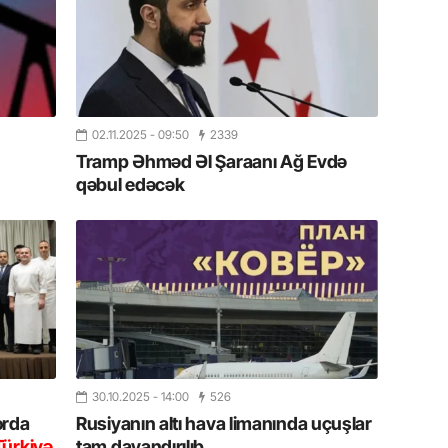
19.07.
Şuşa art
dialoq 
17.07.
02.11.2025
- 09:50
2339
Yeni dü
Tramp Əhməd Əl Şaraanı Ağ Evdə
Türkiyə
qəbul edəcək
15.07.
Albert R
təqdimat
15.07.
Türkiyə
yaxşı d
30.10.2025
- 14:00
526
14.07.
orda
Rusiyanın altı hava limanında uçuşlar
Beynəlx
Türkiyə
tam dayandırılıb