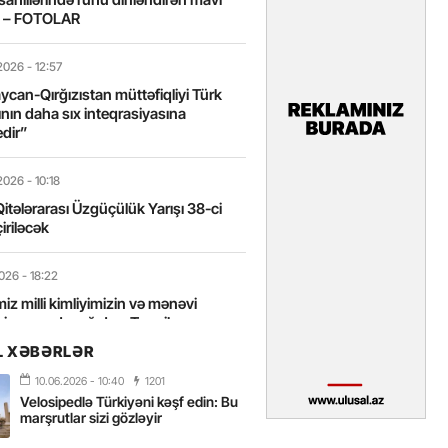
t – FOTOLAR
2026
- 12:57
can-Qırğızıstan müttəfiqliyi Türk
nın daha sıx inteqrasiyasına
edir”
2026
- 10:18
itələrarası Üzgüçülük Yarışı 38-ci
iriləcək
2026
- 18:22
miz milli kimliyimizin və mənəvi
izin əsas dayağıdır – Tənzilə
anlı
L XƏBƏRLƏR
10.06.2026
- 10:40
1201
2026
- 16:58
Velosipedlə Türkiyəni kəşf edin: Bu
axarını yalnız böyük liderlər dəyişir
marşrutlar sizi gözləyir