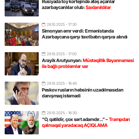
Rusiyada toy kortejində atəş açanlar
azərbaycanlılar olub:
Saxlanıldılar
29.10.2025
- 17:30
Simonyan əmr verdi: Ermənistanda
Azərbaycana qarşı təxribatın qarşısı alındı
29.10.2025
- 17:00
Arayik Arutyunyan:
Müstəqillik Bəyannaməsi
ilə bağlı problemlər var
29.10.2025
- 16:45
Peskov rusların həbsinin uzadılmasıdan
danışmaq istəmədi
29.10.2025
- 16:30
“O, qatildir, çox sərt adamdır…” –
Trampdan
qalmaqal yaradacaq AÇIQLAMA