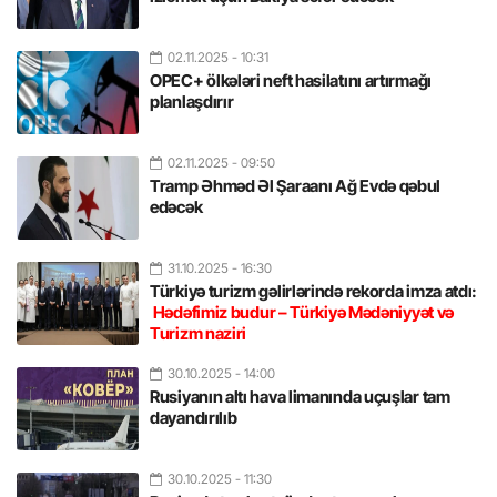
02.11.2025
- 10:31
OPEC+ ölkələri neft hasilatını artırmağı
planlaşdırır
02.11.2025
- 09:50
Tramp Əhməd Əl Şaraanı Ağ Evdə qəbul
edəcək
31.10.2025
- 16:30
Türkiyə turizm gəlirlərində rekorda imza atdı:
Hədəfimiz budur – Türkiyə Mədəniyyət və
Turizm naziri
30.10.2025
- 14:00
Rusiyanın altı hava limanında uçuşlar tam
dayandırılıb
30.10.2025
- 11:30