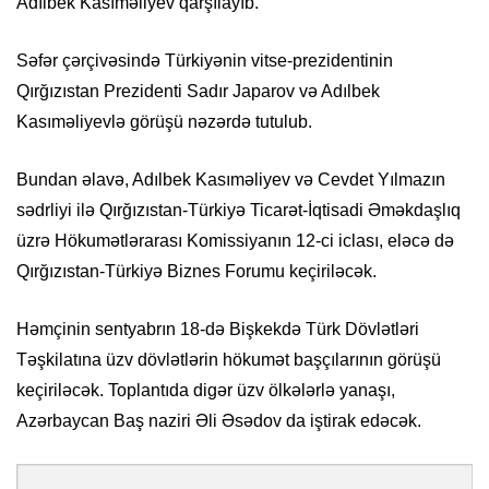
Adılbek Kasıməliyev qarşılayıb.
Səfər çərçivəsində Türkiyənin vitse-prezidentinin
Qırğızıstan Prezidenti Sadır Japarov və Adılbek
Kasıməliyevlə görüşü nəzərdə tutulub.
Bundan əlavə, Adılbek Kasıməliyev və Cevdet Yılmazın
sədrliyi ilə Qırğızıstan-Türkiyə Ticarət-İqtisadi Əməkdaşlıq
üzrə Hökumətlərarası Komissiyanın 12-ci iclası, eləcə də
Qırğızıstan-Türkiyə Biznes Forumu keçiriləcək.
Həmçinin sentyabrın 18-də Bişkekdə Türk Dövlətləri
Təşkilatına üzv dövlətlərin hökumət başçılarının görüşü
keçiriləcək. Toplantıda digər üzv ölkələrlə yanaşı,
Azərbaycan Baş naziri Əli Əsədov da iştirak edəcək.