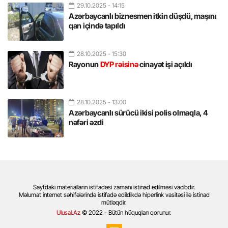
29.10.2025
- 14:15
Azərbaycanlı biznesmen itkin düşdü, maşını
qan içində tapıldı
28.10.2025
- 15:30
Rayonun
DYP rəisinə
cinayət işi açıldı
28.10.2025
- 13:00
Azərbaycanlı sürücü ikisi polis olmaqla, 4
nəfəri əzdi
Saytdakı materialların istifadəsi zamanı istinad edilməsi vacibdir.
Məlumat internet səhifələrində istifadə edildikdə hiperlink vasitəsi ilə istinad
mütləqdir.
Ulusal.Az
© 2022 - Bütün hüquqları qorunur.