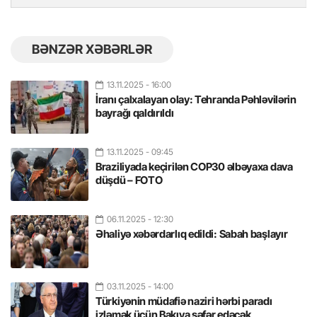
BƏNZƏR XƏBƏRLƏR
13.11.2025
- 16:00
İranı çalxalayan olay: Tehranda Pəhləvilərin
bayrağı qaldırıldı
13.11.2025
- 09:45
Braziliyada keçirilən COP30 əlbəyaxa dava
düşdü – FOTO
06.11.2025
- 12:30
Əhaliyə xəbərdarlıq edildi: Sabah başlayır
03.11.2025
- 14:00
Türkiyənin müdafiə naziri hərbi paradı
izləmək üçün Bakıya səfər edəcək