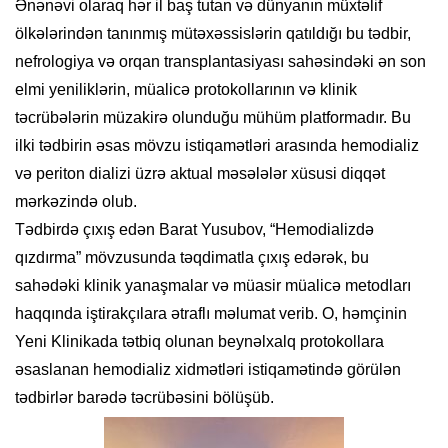
Ənənəvi olaraq hər il baş tutan və dünyanın müxtəlif
ölkələrindən tanınmış mütəxəssislərin qatıldığı bu tədbir,
nefrologiya və orqan transplantasiyası sahəsindəki ən son
elmi yeniliklərin, müalicə protokollarının və klinik
təcrübələrin müzakirə olunduğu mühüm platformadır. Bu
ilki tədbirin əsas mövzu istiqamətləri arasında hemodializ
və periton dializi üzrə aktual məsələlər xüsusi diqqət
mərkəzində olub.
Tədbirdə çıxış edən Barat Yusubov, “Hemodializdə
qızdırma” mövzusunda təqdimatla çıxış edərək, bu
sahədəki klinik yanaşmalar və müasir müalicə metodları
haqqında iştirakçılara ətraflı məlumat verib. O, həmçinin
Yeni Klinikada tətbiq olunan beynəlxalq protokollara
əsaslanan hemodializ xidmətləri istiqamətində görülən
tədbirlər barədə təcrübəsini bölüşüb.