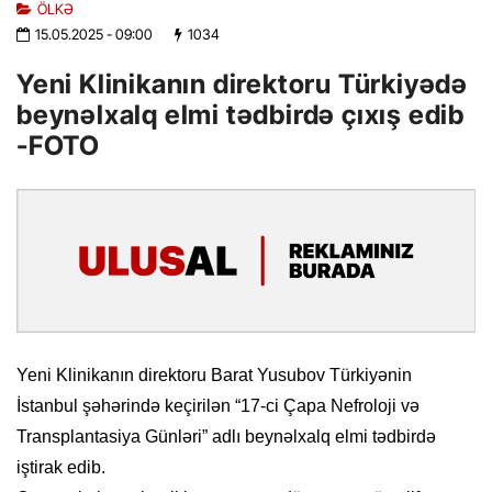
ÖLKƏ
15.05.2025
- 09:00
1034
Yeni Klinikanın direktoru Türkiyədə
beynəlxalq elmi tədbirdə çıxış edib
-FOTO
Yeni Klinikanın direktoru Barat Yusubov Türkiyənin
İstanbul şəhərində keçirilən “17-ci Çapa Nefroloji və
Transplantasiya Günləri” adlı beynəlxalq elmi tədbirdə
iştirak edib.