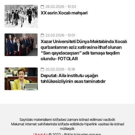
26.02.2026
- 10:53
XX əsrin Xocalı məhşəri
22.02.2026
- 13:01
Xəzər Universiteti Dünya Məktəbində Xocalı
qurbanlarının əziz xatirəsinə ithaf olunan
“Sən qayıdacaqsan” adlı tamaşa təqdim
olundu- FOTOLAR
20.02.2026
- 15:18
Deputat: Ailə institutu uşağın
təhlükəsizliyinin əsas təminatıdır
Saytdakı materialların istifadəsi zamanı istinad edilməsi vacibdir.
Məlumat internet səhifələrində istifadə edildikdə hiperlink vasitəsi ilə istinad
mütləqdir.
Ulusal.Az
© 2022 - Bütün hüquqları qorunur.