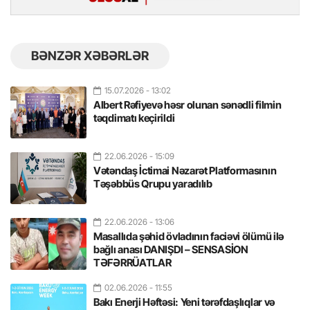
BƏNZƏR XƏBƏRLƏR
15.07.2026
- 13:02
Albert Rəfiyevə həsr olunan sənədli filmin
təqdimatı keçirildi
22.06.2026
- 15:09
Vətəndaş İctimai Nəzarət Platformasının
Təşəbbüs Qrupu yaradılıb
22.06.2026
- 13:06
Masallıda şəhid övladının faciəvi ölümü ilə
bağlı anası DANIŞDI – SENSASİON
TƏFƏRRÜATLAR
02.06.2026
- 11:55
Bakı Enerji Həftəsi: Yeni tərəfdaşlıqlar və