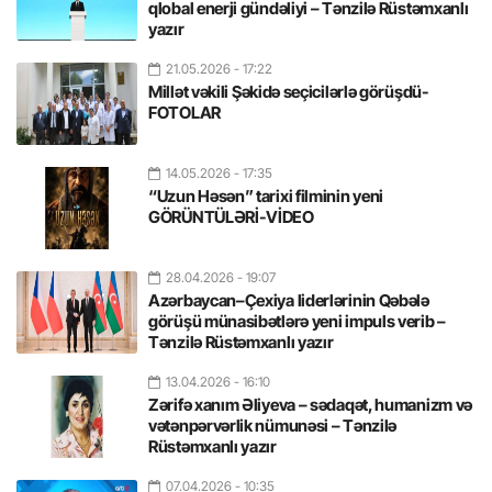
qlobal enerji gündəliyi – Tənzilə Rüstəmxanlı
yazır
21.05.2026
- 17:22
Millət vəkili Şəkidə seçicilərlə görüşdü-
FOTOLAR
14.05.2026
- 17:35
“Uzun Həsən” tarixi filminin yeni
GÖRÜNTÜLƏRİ-VİDEO
28.04.2026
- 19:07
Azərbaycan–Çexiya liderlərinin Qəbələ
görüşü münasibətlərə yeni impuls verib –
Tənzilə Rüstəmxanlı yazır
13.04.2026
- 16:10
Zərifə xanım Əliyeva – sədaqət, humanizm və
vətənpərvərlik nümunəsi – Tənzilə
Rüstəmxanlı yazır
07.04.2026
- 10:35