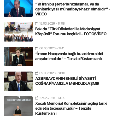
“Ya İran bu şərtlərlə razılaşmalı, ya da
genişmiqyaslı müharibəyə hazır olmalıdır” -
VİDEO
15.03.2026
- 17:08
Bakıda “Türk Dövlətləri ilə Mədəniyyət
Körpüsü” Forumu keçirildi – FOTO/VİDEO
06.03.2026
- 11:41
“İranın Naxçıvanla bağlı bu addımı ciddi
araşdırılmalıdır” – Tənzilə Rüstəmxanlı
05.03.2026
- 14:01
AZƏRBAYCANIN ENERJİ SİYASƏTİ
COĞRAFİYAMIZLA MƏHDUDLAŞMIR
27.02.2026
- 13:00
Xocalı Memorial Kompleksinin açılışı tarixi
ədalətin təcəssümüdür – Tənzilə
Rüstəmxanlı