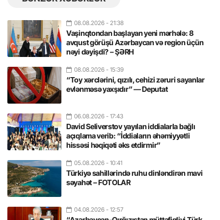
08.08.2026
- 21:38
Vaşinqtondan başlayan yeni mərhələ: 8
avqust görüşü Azərbaycan və region üçün
nəyi dəyişdi? – ŞƏRH
08.08.2026
- 15:39
“Toy xərclərini, qızılı, cehizi zəruri sayanlar
evlənməsə yaxşıdır” — Deputat
06.08.2026
- 17:43
David Seliverstov yayılan iddialarla bağlı
açıqlama verib: “İddiaların əhəmiyyətli
hissəsi həqiqəti əks etdirmir”
05.08.2026
- 10:41
Türkiyə sahillərində ruhu dinləndirən mavi
səyahət – FOTOLAR
04.08.2026
- 12:57
“Azərbaycan-Qırğızıstan müttəfiqliyi Türk