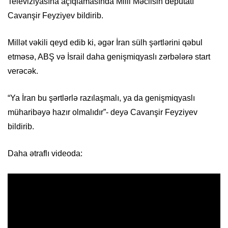
Televiziyasına açıqlamasında Milli Məclisin deputatı
Cavanşir Feyziyev bildirib.
Millət vəkili qeyd edib ki, əgər İran sülh şərtlərini qəbul
etməsə, ABŞ və İsrail daha genişmiqyaslı zərbələrə start
verəcək.
“Ya İran bu şərtlərlə razılaşmalı, ya da genişmiqyaslı
müharibəyə hazır olmalıdır”- deyə Cavanşir Feyziyev
bildirib.
Daha ətraflı videoda: