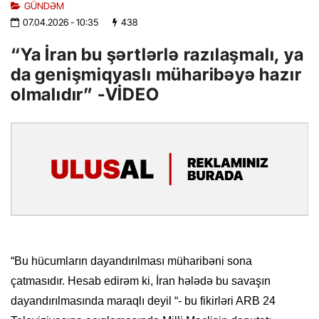
GÜNDƏM
07.04.2026
- 10:35
438
“Ya İran bu şərtlərlə razılaşmalı, ya
da genişmiqyaslı müharibəyə hazır
olmalıdır” -VİDEO
“Bu hücumların dayandırılması müharibəni sona
çatmasıdır. Hesab edirəm ki, İran hələdə bu savaşın
dayandırılmasında maraqlı deyil “- bu fikirləri ARB 24