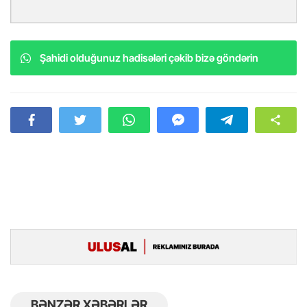
Şahidi olduğunuz hadisələri çəkib bizə göndərin
BƏNZƏR XƏBƏRLƏR