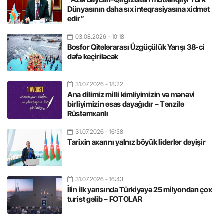
Dünyasının daha sıx inteqrasiyasına xidmət
edir”
03.08.2026
- 10:18
Bosfor Qitələrarası Üzgüçülük Yarışı 38-ci
dəfə keçiriləcək
31.07.2026
- 18:22
Ana dilimiz milli kimliyimizin və mənəvi
birliyimizin əsas dayağıdır – Tənzilə
Rüstəmxanlı
31.07.2026
- 16:58
Tarixin axarını yalnız böyük liderlər dəyişir
31.07.2026
- 16:43
İlin ilk yarısında Türkiyəyə 25 milyondan çox
turist gəlib – FOTOLAR