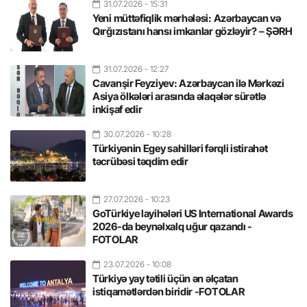
31.07.2026
- 15:31
Yeni müttəfiqlik mərhələsi: Azərbaycan və
Qırğızıstanı hansı imkanlar gözləyir? – ŞƏRH
31.07.2026
- 12:27
Cavanşir Feyziyev: Azərbaycan ilə Mərkəzi
Asiya ölkələri arasında əlaqələr sürətlə
inkişaf edir
30.07.2026
- 10:28
Türkiyənin Egey sahilləri fərqli istirahət
təcrübəsi təqdim edir
27.07.2026
- 10:23
GoTürkiye layihələri US International Awards
2026-da beynəlxalq uğur qazandı -
FOTOLAR
23.07.2026
- 10:08
Türkiyə yay tətili üçün ən əlçatan
istiqamətlərdən biridir -FOTOLAR