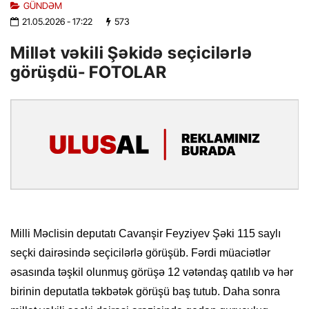
GÜNDƏM
21.05.2026
- 17:22
573
Millət vəkili Şəkidə seçicilərlə
görüşdü- FOTOLAR
Milli Məclisin deputatı Cavanşir Feyziyev Şəki 115 saylı
seçki dairəsində seçicilərlə görüşüb. Fərdi müaciətlər
əsasında təşkil olunmuş görüşə 12 vətəndaş qatılıb və hər
birinin deputatla təkbətək görüşü baş tutub. Daha sonra