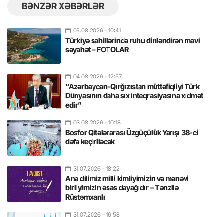
BƏNZƏR XƏBƏRLƏR
05.08.2026
- 10:41
Türkiyə sahillərində ruhu dinləndirən mavi
səyahət – FOTOLAR
04.08.2026
- 12:57
“Azərbaycan-Qırğızıstan müttəfiqliyi Türk
Dünyasının daha sıx inteqrasiyasına xidmət
edir”
03.08.2026
- 10:18
Bosfor Qitələrarası Üzgüçülük Yarışı 38-ci
dəfə keçiriləcək
31.07.2026
- 18:22
Ana dilimiz milli kimliyimizin və mənəvi
birliyimizin əsas dayağıdır – Tənzilə
Rüstəmxanlı
31.07.2026
- 16:58