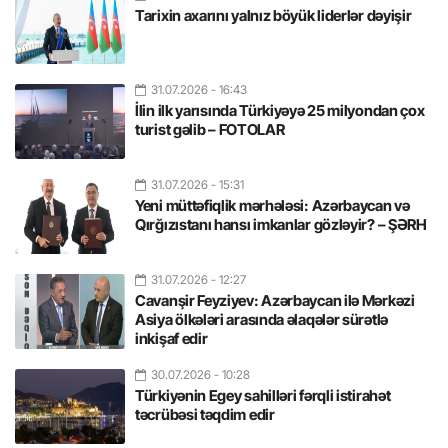
Tarixin axarını yalnız böyük liderlər dəyişir
31.07.2026
- 16:43
İlin ilk yarısında Türkiyəyə 25 milyondan çox
turist gəlib – FOTOLAR
31.07.2026
- 15:31
Yeni müttəfiqlik mərhələsi: Azərbaycan və
Qırğızıstanı hansı imkanlar gözləyir? – ŞƏRH
31.07.2026
- 12:27
Cavanşir Feyziyev: Azərbaycan ilə Mərkəzi
Asiya ölkələri arasında əlaqələr sürətlə
inkişaf edir
30.07.2026
- 10:28
Türkiyənin Egey sahilləri fərqli istirahət
təcrübəsi təqdim edir