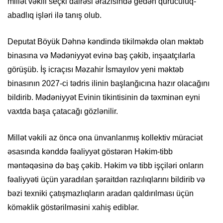
millət vəkili seçki dairəsi ərazisində gedən quruculuq-
abadlıq işləri ilə tanış olub.
Deputat Böyük Dəhnə kəndində tikilməkdə olan məktəb
binasına və Mədəniyyət evinə baş çəkib, inşaatçılarla
görüşüb. İş icraçısı Məzahir İsmayılov yeni məktəb
binasının 2027-ci tədris ilinin başlanğıcına hazır olacağını
bildirib. Mədəniyyət Evinin tikintisinin də təxminən eyni
vaxtda başa çatacağı gözlənilir.
Millət vəkili az öncə ona ünvanlanmış kollektiv müraciət
əsasında kənddə fəaliyyət göstərən Həkim-tibb
məntəqəsinə də baş çəkib. Həkim və tibb işçiləri onların
fəaliyyəti üçün yaradılan şəraitdən razılıqlarını bildirib və
bəzi texniki çatışmazlıqların aradan qaldırılması üçün
köməklik göstərilməsini xahiş ediblər.