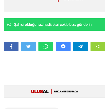
Şahidi olduğunuz hadisələri çəkib bizə göndərin