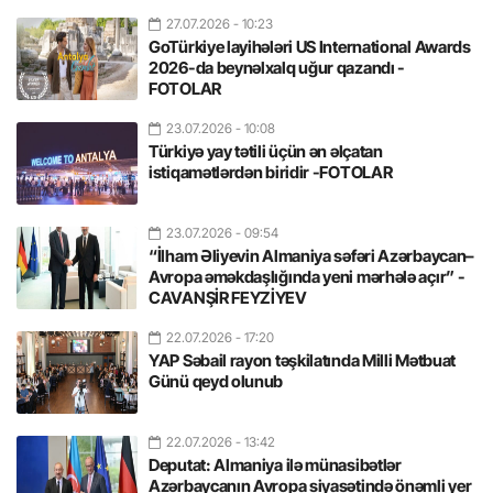
27.07.2026
- 10:23
GoTürkiye layihələri US International Awards
2026-da beynəlxalq uğur qazandı -
FOTOLAR
23.07.2026
- 10:08
Türkiyə yay tətili üçün ən əlçatan
istiqamətlərdən biridir -FOTOLAR
23.07.2026
- 09:54
“İlham Əliyevin Almaniya səfəri Azərbaycan–
Avropa əməkdaşlığında yeni mərhələ açır” -
CAVANŞİR FEYZİYEV
22.07.2026
- 17:20
YAP Səbail rayon təşkilatında Milli Mətbuat
Günü qeyd olunub
22.07.2026
- 13:42
Deputat: Almaniya ilə münasibətlər
Azərbaycanın Avropa siyasətində önəmli yer