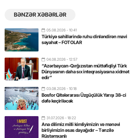
BƏNZƏR XƏBƏRLƏR
05.08.2026
- 10:41
Türkiyə sahillərində ruhu dinləndirən mavi
səyahət – FOTOLAR
04.08.2026
- 12:57
“Azərbaycan-Qırğızıstan müttəfiqliyi Türk
Dünyasının daha sıx inteqrasiyasına xidmət
edir”
03.08.2026
- 10:18
Bosfor Qitələrarası Üzgüçülük Yarışı 38-ci
dəfə keçiriləcək
31.07.2026
- 18:22
Ana dilimiz milli kimliyimizin və mənəvi
birliyimizin əsas dayağıdır – Tənzilə
Rüstəmxanlı