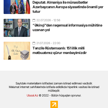
Deputat: Almaniya ilə münasibətlər
Azərbaycanın Avropa siyasətində önəmli yer
tutur
22.07.2026
- 12:56
“Əkinçi”dən rəqəmsal informasiya mühitinə
uzanan yol
21.07.2026
- 22:00
Tənzilə Rüstəmxanlı: 151 illik milli
mətbuatımız qürur mənbəyimizdir
Saytdakı materialların istifadəsi zamanı istinad edilməsi vacibdir.
Məlumat internet səhifələrində istifadə edildikdə hiperlink vasitəsi ilə istinad
mütləqdir.
Ulusal.Az
© 2022 - Bütün hüquqları qorunur.