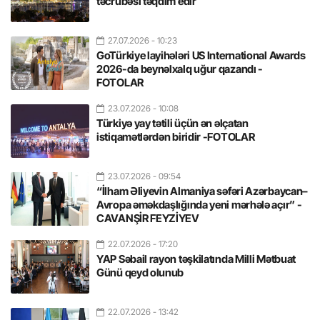
təcrübəsi təqdim edir
27.07.2026
- 10:23
GoTürkiye layihələri US International Awards
2026-da beynəlxalq uğur qazandı -
FOTOLAR
23.07.2026
- 10:08
Türkiyə yay tətili üçün ən əlçatan
istiqamətlərdən biridir -FOTOLAR
23.07.2026
- 09:54
“İlham Əliyevin Almaniya səfəri Azərbaycan–
Avropa əməkdaşlığında yeni mərhələ açır” -
CAVANŞİR FEYZİYEV
22.07.2026
- 17:20
YAP Səbail rayon təşkilatında Milli Mətbuat
Günü qeyd olunub
22.07.2026
- 13:42