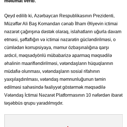
məlumat verib.
Qeyd edilib ki, Azərbaycan Respublikasının Prezidenti,
Müzəffər Ali Baş Komandan cənab İlham Əliyevin ictimai
nəzarət çağırışına dəstək olaraq, islahatların uğurla davam
etməsi, şəffaflığın və ictimai nəzarətin gücləndirilməsi, o
cümlədən korrupsiyaya, məmur özbaşınalığına qarşı
ardıcıl, məqsədyönlü mübabarizə aparmaq məqsədilə
əhalinin maarifləndirilməsi, vətəndaşların hüquqlarının
müdafiə olunması, vətəndaşların sosial rifahının
yaxşılaşdırılması, vətəndaş məmnunluğunun təmin
edilməsi sahəsində fəaliyyət göstərmək məqsədilə
Vətəndaş İctimai Nəzarət Platformasının 10 nəfərdən ibarət
təşəbbüs qrupu yaradılmışdır.