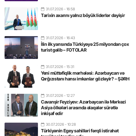
31.07.2026
- 16:58
Tarixin axarını yalnız böyük liderlər dəyişir
31.07.2026
- 16:43
İlin ilk yarısında Türkiyəyə 25 milyondan çox
turist gəlib – FOTOLAR
31.07.2026
- 15:31
Yeni müttəfiqlik mərhələsi: Azərbaycan və
Qırğızıstanı hansı imkanlar gözləyir? – ŞƏRH
31.07.2026
- 12:27
Cavanşir Feyziyev: Azərbaycan ilə Mərkəzi
Asiya ölkələri arasında əlaqələr sürətlə
inkişaf edir
30.07.2026
- 10:28
Türkiyənin Egey sahilləri fərqli istirahət