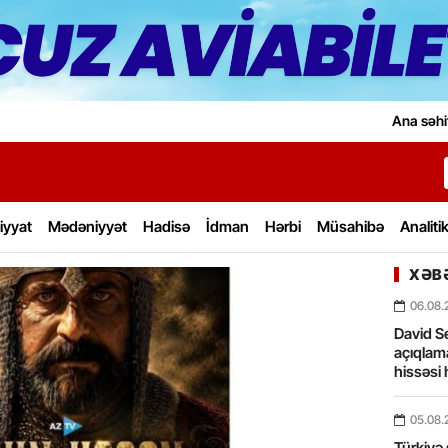
Ana səhi
iyyat
Mədəniyyət
Hadisə
İdman
Hərbi
Müsahibə
Analiti
XƏBƏ
06.08.
David Se
açıqlama
hissəsi 
05.08.
Türkiyə 