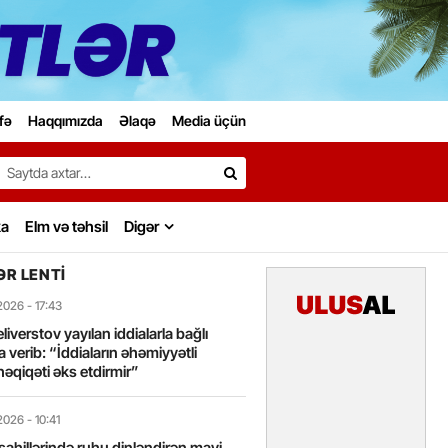
fə
Haqqımızda
Əlaqə
Media üçün
Search…
ka
Elm və təhsil
Digər
R LENTI
2026
- 17:43
liverstov yayılan iddialarla bağlı
 verib: “İddiaların əhəmiyyətli
həqiqəti əks etdirmir”
2026
- 10:41
sahillərində ruhu dinləndirən mavi