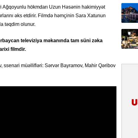
31.07.
səri Ağqoyunlu hökmdarı Uzun Həsənin hakimiyyət
İlin ilk
rlarını əks etdirir. Filmdə həmçinin Sara Xatunun
çox tur
 da təqdim olunur.
31.07.
rbaycan televiziya məkanında tam süni zəka
Yeni mü
Qırğızıs
rixi filmdir.
ŞƏRH
 ssenari müəllifləri: Sərvər Bayramov, Mahir Qəribov
31.07.
Cavanşi
Asiya öl
inkişaf e
30.07.
Türkiyən
təcrübəs
27.07.