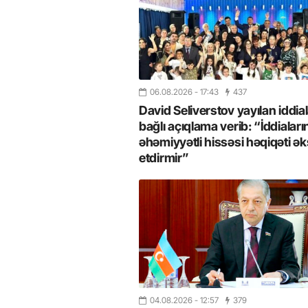
06.08.2026
- 17:43
437
David Seliverstov yayılan iddial
bağlı açıqlama verib: “İddiaları
əhəmiyyətli hissəsi həqiqəti ək
etdirmir”
04.08.2026
- 12:57
379