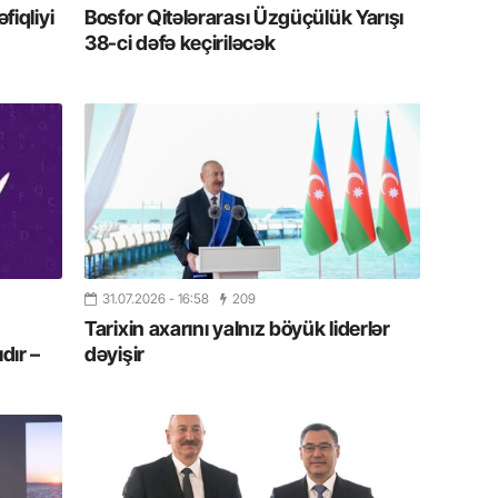
Azərbay
iqliyi
Bosfor Qitələrarası Üzgüçülük Yarışı
38-ci dəfə keçiriləcək
14.07.
Şuşa dü
mərkəzin
yazır
13.07.
Azərbay
siyasi a
13.07.
31.07.2026
- 16:58
209
Cavanşi
Tarixin axarını yalnız böyük liderlər
Forumu 
dır –
dəyişir
hadisəd
13.07.
İstirahə
olan bu