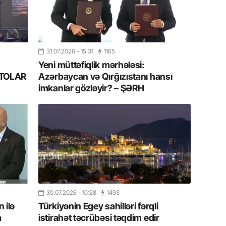
11.07.2
“İndiki
mənada 
31.07.2026
- 15:31
1165
10.07.
Yeni müttəfiqlik mərhələsi:
Ankara 
FOTOLAR
Azərbaycan və Qırğızıstanı hansı
diploma
imkanlar gözləyir? – ŞƏRH
Deputa
08.07.
Kapadoki
və Atçıl
olundu
07.07.
NATO-nu
30.07.2026
- 10:28
1493
ola bilə
 ilə
Türkiyənin Egey sahilləri fərqli
a
istirahət təcrübəsi təqdim edir
07.07.