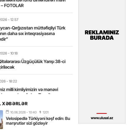
t – FOTOLAR
2026
- 12:57
can-Qırğızıstan müttəfiqliyi Türk
nın daha sıx inteqrasiyasına
edir”
2026
- 10:18
itələrarası Üzgüçülük Yarışı 38-ci
iriləcək
2026
- 18:22
miz milli kimliyimizin və mənəvi
izin əsas dayağıdır – Tənzilə
anlı
L XƏBƏRLƏR
10.06.2026
- 10:40
1201
2026
- 16:58
Velosipedlə Türkiyəni kəşf edin: Bu
axarını yalnız böyük liderlər dəyişir
marşrutlar sizi gözləyir