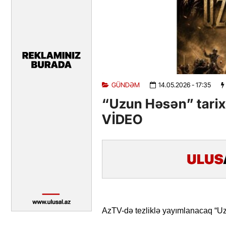
GÜNDƏM
14.05.2026
- 17:35
“Uzun Həsən” tarix
VİDEO
AzTV-də tezliklə yayımlanacaq “Uzu