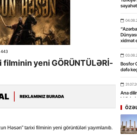
səyahə
04.08.
“Azərbay
Dünyası
xidmət 
443
03.08.
i filminin yeni GÖRÜNTÜLƏRİ-
Bosfor Q
dəfə keç
31.07.
Ana dili
birliyim
Rüstəmx
ÖZƏ
31.07.
Tarixin 
n Həsən” tarixi filminin yeni görüntüləri yayımlanıb.