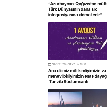
“Azərbaycan-Qırğızıstan müttəf
Türk Dünyasının daha sıx
inteqrasiyasına xidmət edir”
31.07.2026
- 18:22
1930
Ana dilimiz milli kimliyimizin və
mənəvi birliyimizin əsas dayağı
Tənzilə Rüstəmxanlı