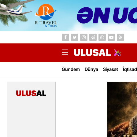
Gündəm
Dünya
Siyasət
İqtisad