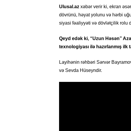
Ulusal.az
xəbər verir ki, ekran ə
dövrünü, həyat yolunu və hərbi uğu
siyasi fəaliyyəti və dövlətçilik rolu
Qeyd edək ki, “Uzun Həsən” Azə
texnologiyası ilə hazırlanmış ilk ta
Layihənin rəhbəri Sərvər Bayramov,
və Sevda Hüseyndir.