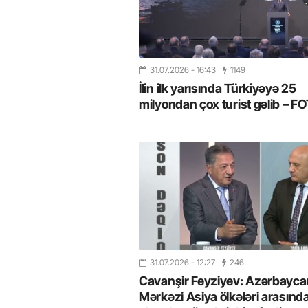
31.07.2026
- 16:43
1149
İlin ilk yarısında Türkiyəyə 25
milyondan çox turist gəlib – 
31.07.2026
- 12:27
246
Cavanşir Feyziyev: Azərbaycan
Mərkəzi Asiya ölkələri arasınd