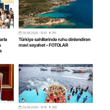
19.07.
Şuşa art
dialoq 
17.07.
05.08.2026
- 10:41
791
Yeni dü
arla
Türkiyə sahillərində ruhu dinləndirən
Türkiyə
n
mavi səyahət – FOTOLAR
s
15.07.
Albert R
təqdimat
15.07.
Türkiyə
yaxşı d
14.07.
Beynəlx
03.08.2026
- 10:18
385