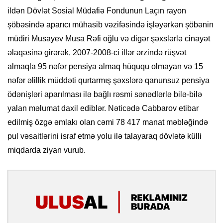
ildən Dövlət Sosial Müdafiə Fondunun Laçın rayon
şöbəsində aparıcı mühasib vəzifəsində işləyərkən şöbənin
müdiri Musayev Musa Rəfi oğlu və digər şəxslərlə cinayət
əlaqəsinə girərək, 2007-2008-ci illər ərzində rüşvət
almaqla 95 nəfər pensiya almaq hüququ olmayan və 15
nəfər əlillik müddəti qurtarmış şəxslərə qanunsuz pensiya
ödənişləri aparılması ilə bağlı rəsmi sənədlərlə bilə-bilə
yalan məlumat daxil ediblər. Nəticədə Cabbarov etibar
edilmiş özgə əmlakı olan cəmi 78 417 manat məbləğində
pul vəsaitlərini israf etmə yolu ilə talayaraq dövlətə külli
miqdarda ziyan vurub.