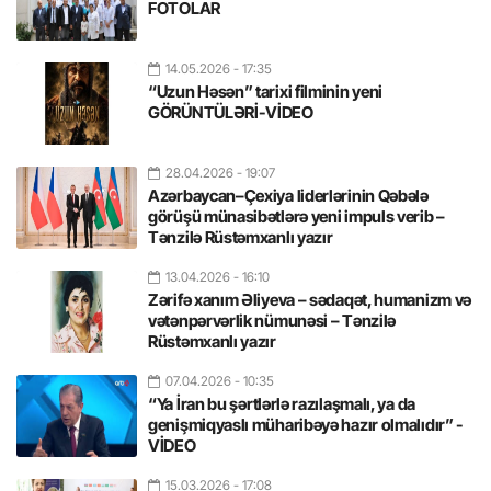
FOTOLAR
14.05.2026
- 17:35
“Uzun Həsən” tarixi filminin yeni
GÖRÜNTÜLƏRİ-VİDEO
28.04.2026
- 19:07
Azərbaycan–Çexiya liderlərinin Qəbələ
görüşü münasibətlərə yeni impuls verib –
Tənzilə Rüstəmxanlı yazır
13.04.2026
- 16:10
Zərifə xanım Əliyeva – sədaqət, humanizm və
vətənpərvərlik nümunəsi – Tənzilə
Rüstəmxanlı yazır
07.04.2026
- 10:35
“Ya İran bu şərtlərlə razılaşmalı, ya da
genişmiqyaslı müharibəyə hazır olmalıdır” -
VİDEO
15.03.2026
- 17:08