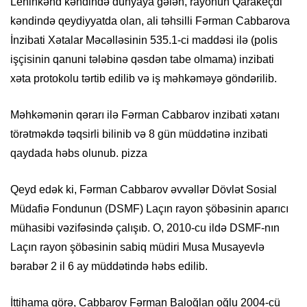
Leninkənd kəndində dünyaya gələn, rayonun Qarakeçdi
kəndində qeydiyyatda olan, ali təhsilli Fərman Cabbarova
İnzibati Xətalar Məcəlləsinin 535.1-ci maddəsi ilə (polis
işçisinin qanuni tələbinə qəsdən tabe olmama) inzibati
xəta protokolu tərtib edilib və iş məhkəməyə göndərilib.
Məhkəmənin qərarı ilə Fərman Cabbarov inzibati xətanı
törətməkdə təqsirli bilinib və 8 gün müddətinə inzibati
qaydada həbs olunub. pizza
Qeyd edək ki, Fərman Cabbarov əvvəllər Dövlət Sosial
Müdafiə Fondunun (DSMF) Laçın rayon şöbəsinin aparıcı
mühasibi vəzifəsində çalışıb. O, 2010-cu ildə DSMF-nın
Laçın rayon şöbəsinin sabiq müdiri Musa Musayevlə
bərabər 2 il 6 ay müddətində həbs edilib.
İttihama görə, Cabbarov Fərman Baloğlan oğlu 2004-cü