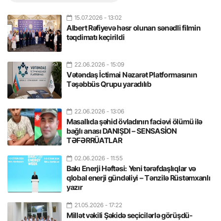
15.07.2026
- 13:02
Albert Rəfiyevə həsr olunan sənədli filmin
təqdimatı keçirildi
22.06.2026
- 15:09
Vətəndaş İctimai Nəzarət Platformasının
Təşəbbüs Qrupu yaradılıb
22.06.2026
- 13:06
Masallıda şəhid övladının faciəvi ölümü ilə
bağlı anası DANIŞDI – SENSASİON
TƏFƏRRÜATLAR
02.06.2026
- 11:55
Bakı Enerji Həftəsi: Yeni tərəfdaşlıqlar və
qlobal enerji gündəliyi – Tənzilə Rüstəmxanlı
yazır
21.05.2026
- 17:22
Millət vəkili Şəkidə seçicilərlə görüşdü-