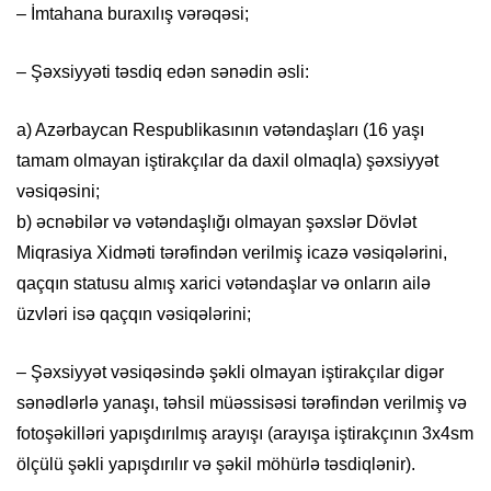
– İmtahana buraxılış vərəqəsi;
– Şəxsiyyəti təsdiq edən sənədin əsli:
a) Azərbaycan Respublikasının vətəndaşları (16 yaşı
tamam olmayan iştirakçılar da daxil olmaqla) şəxsiyyət
vəsiqəsini;
b) əcnəbilər və vətəndaşlığı olmayan şəxslər Dövlət
Miqrasiya Xidməti tərəfindən verilmiş icazə vəsiqələrini,
qaçqın statusu almış xarici vətəndaşlar və onların ailə
üzvləri isə qaçqın vəsiqələrini;
– Şəxsiyyət vəsiqəsində şəkli olmayan iştirakçılar digər
sənədlərlə yanaşı, təhsil müəssisəsi tərəfindən verilmiş və
fotoşəkilləri yapışdırılmış arayışı (arayışa iştirakçının 3x4sm
ölçülü şəkli yapışdırılır və şəkil möhürlə təsdiqlənir).