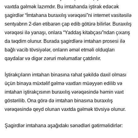
vaxtda gəlmək lazımdır. Bu imtahanda iştirak edəcək
şagirdlər “İmtahana buraxılış vərəqəsi”ni internet vasitəsilə
sentyabrın 2-dən etibarən çap edib götürə bilirlər. Buraxılış
vərəqəsi ilə yanaşı, onlara “Yaddaş kitabçası”ndan çıxarış
da təqdim olunur. Burada şagirdlərə imtahan prosesi ilə
bağlı vacib tövsiyələr, onların əməl etməli olduqları
qaydalar və digər zəruri məlumatlar çatdırılır.
İştirakçıların imtahan binasına rahat şəkildə daxil olması
üçün binaya müxtəlif gəlmə vaxtları müəyyən edilib və
imtahan iştirakçısının buraxılış vərəqəsində həmin vaxt
göstərilib. Ona görə də imtahan binasına buraxılış
vərəqəsində qeyd olunan vaxtda gəlmək tövsiyə olunur.
Şagirdlər imtahana aşağıdakı sənədləri gətirməlidirlər: