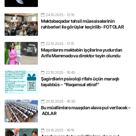
24.10.2025
- 12:15
Məktəbəqədər təhsil müəssisələrinin
rəhbərləri ilə görüşlər keçirilib- FOTOLAR
22.10.2025
- 17:15
Maşınlarını məktəbin işçilərinə yudurdan
Arifə Məmmədova direktor təyin olundu
22.10.2025
- 16:45
Şagirdlərin psixoloji rifahı üçün maraqlı
təşəbbüs – “Rəqəmsal etiraf”
20.10.2025
- 16:30
Bu müəllimlərə maaşdan əlavə pul veriləcək –
ADLAR
20.10.2025
- 16:15