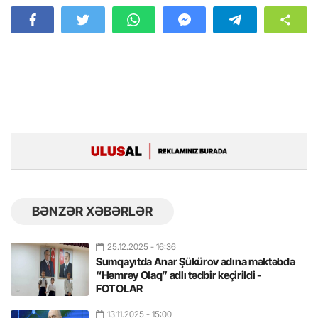
BƏNZƏR XƏBƏRLƏR
25.12.2025
- 16:36
Sumqayıtda Anar Şükürov adına məktəbdə
“Həmrəy Olaq” adlı tədbir keçirildi -
FOTOLAR
13.11.2025
- 15:00