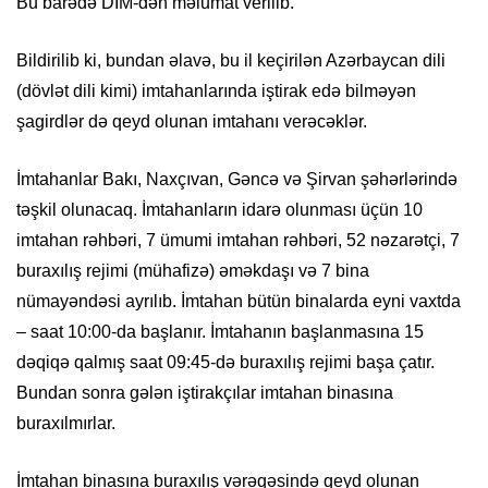
Bu barədə DİM-dən məlumat verilib.
Bildirilib ki, bundan əlavə, bu il keçirilən Azərbaycan dili
(dövlət dili kimi) imtahanlarında iştirak edə bilməyən
şagirdlər də qeyd olunan imtahanı verəcəklər.
İmtahanlar Bakı, Naxçıvan, Gəncə və Şirvan şəhərlərində
təşkil olunacaq. İmtahanların idarə olunması üçün 10
imtahan rəhbəri, 7 ümumi imtahan rəhbəri, 52 nəzarətçi, 7
buraxılış rejimi (mühafizə) əməkdaşı və 7 bina
nümayəndəsi ayrılıb. İmtahan bütün binalarda eyni vaxtda
– saat 10:00-da başlanır. İmtahanın başlanmasına 15
dəqiqə qalmış saat 09:45-də buraxılış rejimi başa çatır.
Bundan sonra gələn iştirakçılar imtahan binasına
buraxılmırlar.
İmtahan binasına buraxılış vərəqəsində qeyd olunan