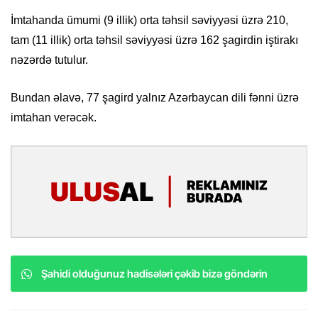
İmtahanda ümumi (9 illik) orta təhsil səviyyəsi üzrə 210,
tam (11 illik) orta təhsil səviyyəsi üzrə 162 şagirdin iştirakı
nəzərdə tutulur.
Bundan əlavə, 77 şagird yalnız Azərbaycan dili fənni üzrə
imtahan verəcək.
Şahidi olduğunuz hadisələri çəkib bizə göndərin