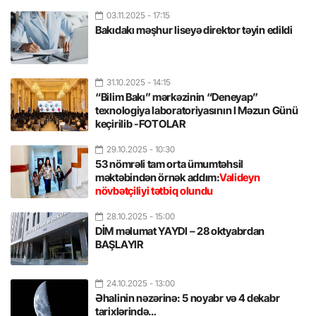
03.11.2025
- 17:15
Bakıdakı məşhur liseyə direktor təyin edildi
31.10.2025
- 14:15
“Bilim Bakı” mərkəzinin “Deneyap”
texnologiya laboratoriyasının I Məzun Günü
keçirilib -FOTOLAR
29.10.2025
- 10:30
53 nömrəli tam orta ümumtəhsil
məktəbindən örnək addım:
Valideyn
növbətçiliyi tətbiq olundu
28.10.2025
- 15:00
DİM məlumat YAYDI – 28 oktyabrdan
BAŞLAYIR
24.10.2025
- 13:00
Əhalinin nəzərinə: 5 noyabr və 4 dekabr
tarixlərində…