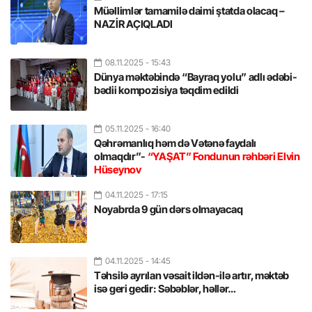
Müəllimlər tamamilə daimi ştatda olacaq –
NAZİR AÇIQLADI
08.11.2025
- 15:43
Dünya məktəbində “Bayraq yolu” adlı ədəbi-
bədii kompozisiya təqdim edildi
05.11.2025
- 16:40
Qəhrəmanlıq həm də Vətənə faydalı
olmaqdır”-
“YAŞAT” Fondunun rəhbəri Elvin
Hüseynov
04.11.2025
- 17:15
Noyabrda 9 gün dərs olmayacaq
04.11.2025
- 14:45
Təhsilə ayrılan vəsait ildən-ilə artır, məktəb
isə geri gedir: Səbəblər, həllər…