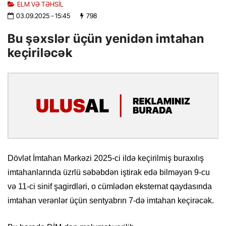
ELM VƏ TƏHSIL
03.09.2025
- 15:45
798
Bu şəxslər üçün yenidən imtahan
keçiriləcək
Dövlət İmtahan Mərkəzi 2025-ci ildə keçirilmiş buraxılış
imtahanlarında üzrlü səbəbdən iştirak edə bilməyən 9-cu
və 11-ci sinif şagirdləri, o cümlədən eksternat qaydasında
imtahan verənlər üçün sentyabrın 7-də imtahan keçirəcək.