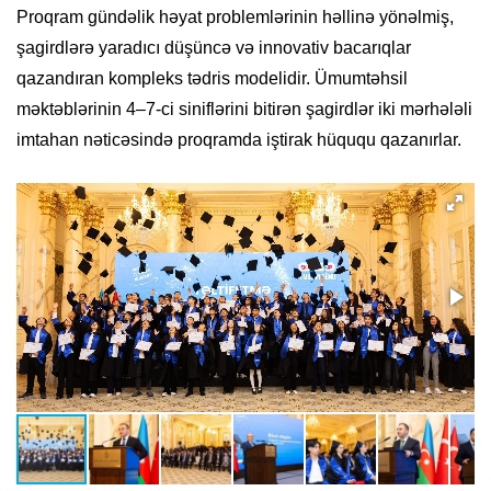
Proqram gündəlik həyat problemlərinin həllinə yönəlmiş,
şagirdlərə yaradıcı düşüncə və innovativ bacarıqlar
qazandıran kompleks tədris modelidir. Ümumtəhsil
məktəblərinin 4–7-ci siniflərini bitirən şagirdlər iki mərhələli
imtahan nəticəsində proqramda iştirak hüququ qazanırlar.