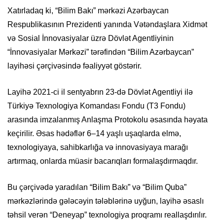
Xatırladaq ki, “Bilim Bakı” mərkəzi Azərbaycan
Respublikasının Prezidenti yanında Vətəndaşlara Xidmət
və Sosial İnnovasiyalar üzrə Dövlət Agentliyinin
“İnnovasiyalar Mərkəzi” tərəfindən “Bilim Azərbaycan”
layihəsi çərçivəsində fəaliyyət göstərir.
Layihə 2021-ci il sentyabrın 23-də Dövlət Agentliyi ilə
Türkiyə Texnologiya Komandası Fondu (T3 Fondu)
arasında imzalanmış Anlaşma Protokolu əsasında həyata
keçirilir. Əsas hədəflər 6–14 yaşlı uşaqlarda elmə,
texnologiyaya, sahibkarlığa və innovasiyaya marağı
artırmaq, onlarda müasir bacarıqları formalaşdırmaqdır.
Bu çərçivədə yaradılan “Bilim Bakı” və “Bilim Quba”
mərkəzlərində gələcəyin tələblərinə uyğun, layihə əsaslı
təhsil verən “Deneyap” texnologiya proqramı reallaşdırılır.