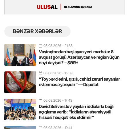
BƏNZƏR XƏBƏRLƏR
08.08.2026
- 21:38
Vaşinqtondan başlayan yeni mərhələ: 8
avqust görüşü Azərbaycan və region üçün
nəyi dəyişdi? – ŞƏRH
08.08.2026
- 15:39
“Toy xərclərini, qızılı, cehizi zəruri sayanlar
evlənməsə yaxşıdır” — Deputat
06.08.2026
- 17:43
David Seliverstov yayılan iddialarla bağlı
açıqlama verib: “İddiaların əhəmiyyətli
hissəsi həqiqəti əks etdirmir”
05.08.2026
- 10:41