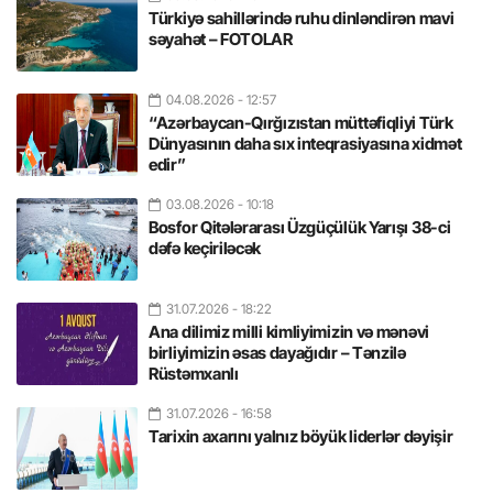
Türkiyə sahillərində ruhu dinləndirən mavi
səyahət – FOTOLAR
04.08.2026
- 12:57
“Azərbaycan-Qırğızıstan müttəfiqliyi Türk
Dünyasının daha sıx inteqrasiyasına xidmət
edir”
03.08.2026
- 10:18
Bosfor Qitələrarası Üzgüçülük Yarışı 38-ci
dəfə keçiriləcək
31.07.2026
- 18:22
Ana dilimiz milli kimliyimizin və mənəvi
birliyimizin əsas dayağıdır – Tənzilə
Rüstəmxanlı
31.07.2026
- 16:58
Tarixin axarını yalnız böyük liderlər dəyişir