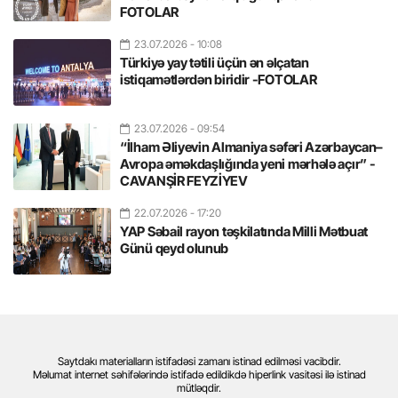
FOTOLAR
23.07.2026
- 10:08
Türkiyə yay tətili üçün ən əlçatan
istiqamətlərdən biridir -FOTOLAR
23.07.2026
- 09:54
“İlham Əliyevin Almaniya səfəri Azərbaycan–
Avropa əməkdaşlığında yeni mərhələ açır” -
CAVANŞİR FEYZİYEV
22.07.2026
- 17:20
YAP Səbail rayon təşkilatında Milli Mətbuat
Günü qeyd olunub
Saytdakı materialların istifadəsi zamanı istinad edilməsi vacibdir.
Məlumat internet səhifələrində istifadə edildikdə hiperlink vasitəsi ilə istinad
mütləqdir.