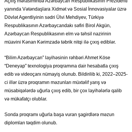
Açılış mərasimində Azərbaycan Respublikasının Prezidenti
yanında Vətəndaşlara Xidmət və Sosial İnnovasiyalar üzrə
Dövlət Agentliyinin sədri Ülvi Mehdiyev, Türkiyə
Respublikasının Azərbaycandakı səfiri Birol Akgün,
Azərbaycan Respublikasının elm və təhsil nazirinin
müavini Kənan Kərimzadə təbrik nitqi ilə çıxış ediblər.
“Bilim Azərbaycan” layihəsinin rəhbəri Ahmet Köse
“Deneyap” texnologiya proqramına dair hesabatla çıxış
edib və videoçarx nümayiş olunub. Bildirilib ki, 2022–2025-
ci illər üzrə proqramın məzunları müxtəlif yarış və
müsabiqələrdə uğurla çıxış edib, bir çox layihələrlə qalib
və mükafatçı olublar.
Sonda proqramı uğurla başa vuran şagirdlərə məzun
diplomları təqdim olunub.