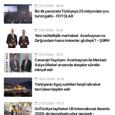
31.07.2026
- 16:43
İlin ilk yarısında Türkiyəyə 25 milyondan çox
turist gəlib – FOTOLAR
31.07.2026
- 15:31
Yeni müttəfiqlik mərhələsi: Azərbaycan və
Qırğızıstanı hansı imkanlar gözləyir? – ŞƏRH
31.07.2026
- 12:27
Cavanşir Feyziyev: Azərbaycan ilə Mərkəzi
Asiya ölkələri arasında əlaqələr sürətlə
inkişaf edir
30.07.2026
- 10:28
Türkiyənin Egey sahilləri fərqli istirahət
təcrübəsi təqdim edir
27.07.2026
- 10:23
GoTürkiye layihələri US International Awards
2026-da beynəlxalq uğur qazandı -