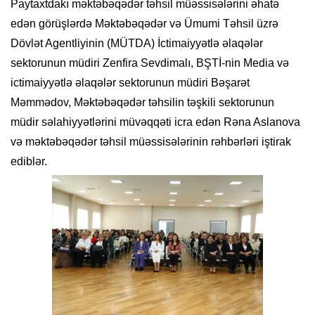
Paytaxtdakı məktəbəqədər təhsil müəssisələrini əhatə
edən görüşlərdə Məktəbəqədər və Ümumi Təhsil üzrə
Dövlət Agentliyinin (MÜTDA) İctimaiyyətlə əlaqələr
sektorunun müdiri Zenfira Sevdimalı, BŞTİ-nin Media və
ictimaiyyətlə əlaqələr sektorunun müdiri Bəşarət
Məmmədov, Məktəbəqədər təhsilin təşkili sektorunun
müdir səlahiyyətlərini müvəqqəti icra edən Rəna Aslanova
və məktəbəqədər təhsil müəssisələrinin rəhbərləri iştirak
ediblər.