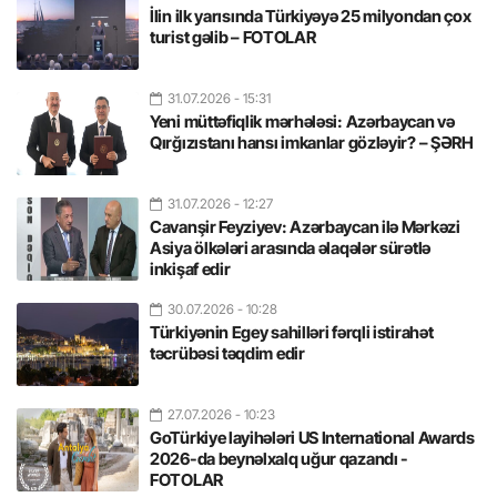
İlin ilk yarısında Türkiyəyə 25 milyondan çox
turist gəlib – FOTOLAR
31.07.2026
- 15:31
Yeni müttəfiqlik mərhələsi: Azərbaycan və
Qırğızıstanı hansı imkanlar gözləyir? – ŞƏRH
31.07.2026
- 12:27
Cavanşir Feyziyev: Azərbaycan ilə Mərkəzi
Asiya ölkələri arasında əlaqələr sürətlə
inkişaf edir
30.07.2026
- 10:28
Türkiyənin Egey sahilləri fərqli istirahət
təcrübəsi təqdim edir
27.07.2026
- 10:23
GoTürkiye layihələri US International Awards
2026-da beynəlxalq uğur qazandı -
FOTOLAR