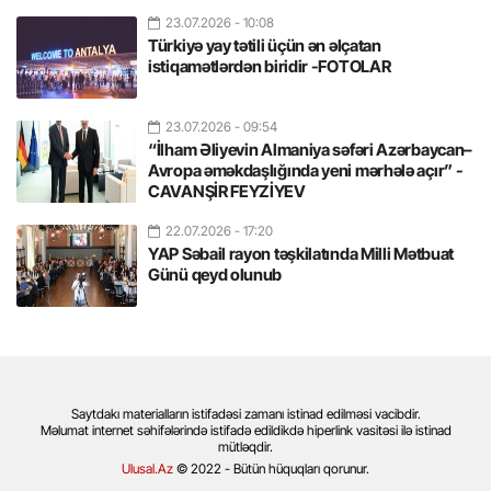
23.07.2026
- 10:08
Türkiyə yay tətili üçün ən əlçatan
istiqamətlərdən biridir -FOTOLAR
23.07.2026
- 09:54
“İlham Əliyevin Almaniya səfəri Azərbaycan–
Avropa əməkdaşlığında yeni mərhələ açır” -
CAVANŞİR FEYZİYEV
22.07.2026
- 17:20
YAP Səbail rayon təşkilatında Milli Mətbuat
Günü qeyd olunub
Saytdakı materialların istifadəsi zamanı istinad edilməsi vacibdir.
Məlumat internet səhifələrində istifadə edildikdə hiperlink vasitəsi ilə istinad
mütləqdir.
Ulusal.Az
© 2022 - Bütün hüquqları qorunur.