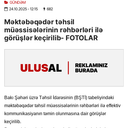
GÜNDƏM
24.10.2025
- 12:15
682
Məktəbəqədər təhsil
müəssisələrinin rəhbərləri ilə
görüşlər keçirilib- FOTOLAR
Bakı Şəhəri üzrə Təhsil İdarəsinin (BŞTİ) tabeliyindəki
məktəbəqədər təhsil müəssisələrinin rəhbərləri ilə effektiv
kommunikasiyanın təmin olunmasına dair görüşlər
keçirilib.