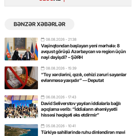
BƏNZƏR XƏBƏRLƏR
08.08.2026
- 21:38
Vaşinqtondan başlayan yeni mərhələ: 8
avqust görüşü Azərbaycan və region üçün
nəyi dəyişdi? – ŞƏRH
08.08.2026
- 15:39
“Toy xərclərini, qızılı, cehizi zəruri sayanlar
evlənməsə yaxşıdır” — Deputat
06.08.2026
- 17:43
David Seliverstov yayılan iddialarla bağlı
açıqlama verib: “İddiaların əhəmiyyətli
hissəsi həqiqəti əks etdirmir”
05.08.2026
- 10:41
Türkiyə sahillərində ruhu dinləndirən mavi