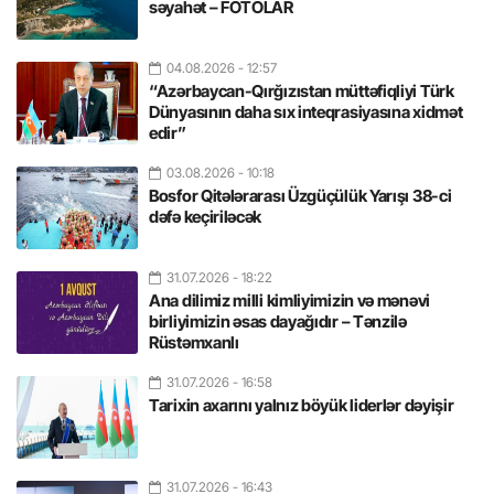
səyahət – FOTOLAR
04.08.2026
- 12:57
“Azərbaycan-Qırğızıstan müttəfiqliyi Türk
Dünyasının daha sıx inteqrasiyasına xidmət
edir”
03.08.2026
- 10:18
Bosfor Qitələrarası Üzgüçülük Yarışı 38-ci
dəfə keçiriləcək
31.07.2026
- 18:22
Ana dilimiz milli kimliyimizin və mənəvi
birliyimizin əsas dayağıdır – Tənzilə
Rüstəmxanlı
31.07.2026
- 16:58
Tarixin axarını yalnız böyük liderlər dəyişir
31.07.2026
- 16:43