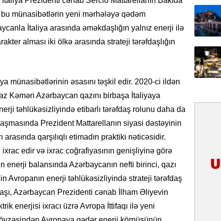
 İtaliya Prezidenti cənab Sercio Mattarellanın Bakıda
31.07.
üş bu münasibətlərin yeni mərhələyə qədəm
İlin ilk
canla İtaliya arasında əməkdaşlığın yalnız enerji ilə
çox tur
ter alması iki ölkə arasında strateji tərəfdaşlığın
31.07.
Yeni mü
Qırğızıs
a münasibətlərinin əsasını təşkil edir. 2020-ci ildən
ŞƏRH
Qaz Kəməri Azərbaycan qazını birbaşa İtaliyaya
rji təhlükəsizliyində etibarlı tərəfdaş rolunu daha da
31.07.
aşmasında Prezident Mattarellanın siyasi dəstəyinin
Cavanşi
Asiya öl
 arasında qarşılıqlı etimadın praktiki nəticəsidir.
inkişaf e
xrac edir və ixrac coğrafiyasının genişliyinə görə
n enerji balansında Azərbaycanın nefti birinci, qazı
30.07.
zin Avropanın enerji təhlükəsizliyində strateji tərəfdaş
Türkiyən
təcrübəs
naşı, Azərbaycan Prezidenti cənab İlham Əliyevin
ik enerjisi ixracı üzrə Avropa İttifaqı ilə yeni
27.07.
hövzəsindən Avropaya qədər enerji körpüsünün