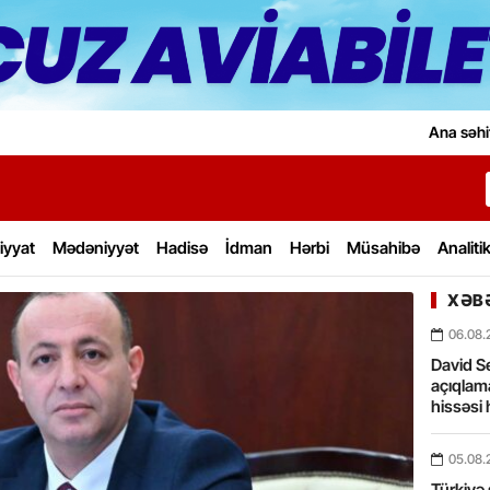
Ana səhi
iyyat
Mədəniyyət
Hadisə
İdman
Hərbi
Müsahibə
Analiti
XƏBƏ
06.08.
David Se
açıqlama
hissəsi 
05.08.
Türkiyə 