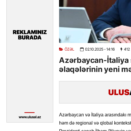
ÖZƏL
02.10.2025
- 14:16
412
Azərbaycan-İtaliya s
əlaqələrinin yeni m
Azərbaycan və İtaliya arasındakı mü
həm də regional və qlobal kontekst