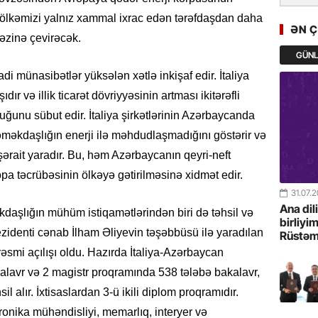
GoTürkiy
ölkəmizi yalnız xammal ixrac edən tərəfdaşdan daha
Awards 
ƏN 
-FOTOL
kəzinə çevirəcək.
GÜN
23.07.
di münasibətlər yüksələn xətlə inkişaf edir. İtaliya
Türkiyə 
dır və illik ticarət dövriyyəsinin artması ikitərəfli
istiqam
uğunu sübut edir. İtaliya şirkətlərinin Azərbaycanda
məkdaşlığın enerji ilə məhdudlaşmadığını göstərir və
23.07.
şərait yaradır. Bu, həm Azərbaycanın qeyri-neft
“İlham Ə
Azərbay
pa təcrübəsinin ölkəyə gətirilməsinə xidmət edir.
mərhələ
31.07.
Ana dil
daşlığın mühüm istiqamətlərindən biri də təhsil və
22.07.
birliyi
zidenti cənab İlham Əliyevin təşəbbüsü ilə yaradılan
Rüstəm
YAP Səba
rəsmi açılışı oldu. Hazırda İtaliya-Azərbaycan
Günü q
kalavr və 2 magistr proqramında 538 tələbə bakalavr,
22.07.
l alır. İxtisaslardan 3-ü ikili diplom proqramıdır.
Deputat
tronika mühəndisliyi, memarlıq, interyer və