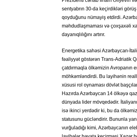
Prezidenti cənab İlham Əliyevin və
sentyabrın 30-da keçirdikləri gör
qoyduğunu nümayiş etdirdi. Azərbay
məhdudlaşmaması və çoxşaxəli xarak
dayanıqlılığını artırır.
Energetika sahəsi Azərbaycan-İtaliy
fəaliyyət göstərən Trans-Adriatik 
çatdırmaqla ölkəmizin Avropanın ene
möhkəmləndirdi. Bu layihənin reall
xüsusi rol oynaması dövlət başçıları
Hazırda Azərbaycan 14 ölkəyə qaz i
dünyada lider mövqedədir. İtaliyanı
isə ikinci yerdədir ki, bu da ölkəmi
statusunu gücləndirir. Bununla ya
vurğuladığı kimi, Azərbaycanın elektr
layihələr həyata keçirməsi Xəzər 