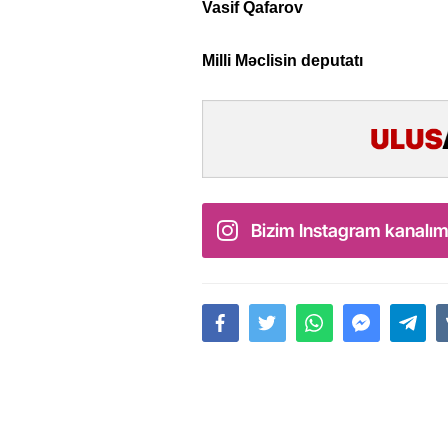
Vasif Qafarov
Milli Məclisin deputatı
Bizim Instagram kanalım