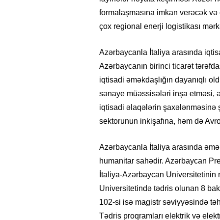
formalaşmasına imkan verəcək və 
çox regional enerji logistikası mər
Azərbaycanla İtaliya arasında iqtisa
Azərbaycanın birinci ticarət tərəfdaşı
iqtisadi əməkdaşlığın dayanıqlı old
sənaye müəssisələri inşa etməsi, ə
iqtisadi əlaqələrin şaxələnməsinə 
sektorunun inkişafına, həm də Avro
Azərbaycanla İtaliya arasında əmək
humanitar sahədir. Azərbaycan Pre
İtaliya-Azərbaycan Universitetinin 
Universitetində tədris olunan 8 ba
102-si isə magistr səviyyəsində təhsi
Tədris proqramları elektrik və elek