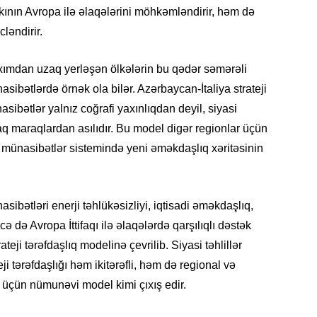
kının Avropa ilə əlaqələrini möhkəmləndirir, həm də
19.07.
ləndirir.
Şuşa art
dialoq 
baxımdan uzaq yerləşən ölkələrin bu qədər səmərəli
17.07.
ibətlərdə örnək ola bilər. Azərbaycan-İtaliya strateji
Yeni dü
nasibətlər yalnız coğrafi yaxınlıqdan deyil, siyasi
Türkiyə
aq maraqlardan asılıdır. Bu model digər regionlar üçün
 münasibətlər sistemində yeni əməkdaşlıq xəritəsinin
15.07.
Albert R
təqdimat
ibətləri enerji təhlükəsizliyi, iqtisadi əməkdaşlıq,
15.07.
cə də Avropa İttifaqı ilə əlaqələrdə qarşılıqlı dəstək
Türkiyə
teji tərəfdaşlıq modelinə çevrilib. Siyasi təhlillər
yaxşı d
eji tərəfdaşlığı həm ikitərəfli, həm də regional və
f üçün nümunəvi model kimi çıxış edir.
14.07.
Beynəlx