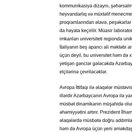
kommunikasiya dizaynı, şəhərsalma,
heyvandarlıq və müxtəlif menecment
proqramlarından əlavə, peşəkarlar 
da həyata keçirilir. Müasir laborato
imkanları universiteti regionda unika
İtaliyanın beş aparıcı ali məktəbi 
üçün deyil, bu universitet həm də 
yetişən gənclər gələcəkdə Azərbayc
elçilərinə çevriləcəklər.
Avropa İttifaqı ilə əlaqələr müstəv
20.06.2026
- 11:12
747
14.05.2026
- 10:58
346
illərdir Azərbaycanın Avropa ilə y
Azərbaycan onların çirkin oyununu
“ABŞ və Qərb Çinin da
müsbət dinamikanın müşahidə olunm
ozdu”- VİDEO
istəmir”- VİDEO
əhəmiyyətini artırır. Prezident İlham
əlaqələrdə müsbətə doğru addımla
həm də Avropa üçün yeni əməkdaşlıq