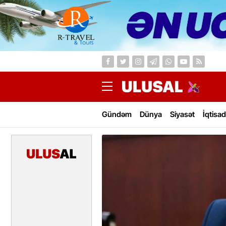
Gündəm
Dünya
Siyasət
İqtisad