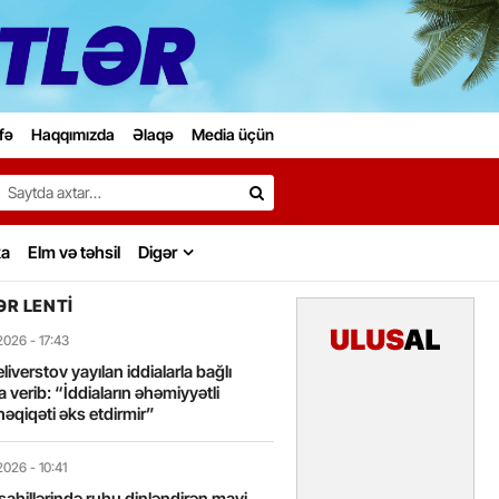
fə
Haqqımızda
Əlaqə
Media üçün
Search…
ka
Elm və təhsil
Digər
R LENTI
2026
- 17:43
liverstov yayılan iddialarla bağlı
 verib: “İddiaların əhəmiyyətli
həqiqəti əks etdirmir”
2026
- 10:41
sahillərində ruhu dinləndirən mavi