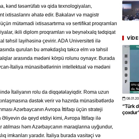
Azərbay
 kənd təsərrüfatı və qida texnologiyaları,
yer tutu
 ixtisaslarını əhatə edir. Bakalavr və magistr
22.07.
üçün mütəmadi ixtisasartırma və sertifikat proqramları
“Əkinçi
riyalar, ikili diplom proqramları və beynəlxalq tədqiqat
mühitin
VID
l təhsil layihəsinə çevirir. ADA Universiteti ilə
arasında qurulan bu əməkdaşlıq təkcə elm və təhsil
21.07.
xalqlar arasında mədəni körpü rolunu oynayır. Burada
Tənzilə R
mətbuat
an-İtaliya münasibətlərinin intellektual və mədəni
20.07.
Cavanşi
isində İtaliyanın rolu da diqqətəlayiqdir. Roma uzun
Üstellə
08.01.2026
- 10:50
422
axınlaşmasına dəstək verir və hazırda münasibətlərdə
ha da böyüməsini
“Türk dünyası ilə bağlı görüləcək işlər
“
ası Azərbaycanın Avropa İttifaqı üçün strateji
20.07.
çoxdur” -VİDEO
p
 Əliyevin də qeyd etdiyi kimi, Avropa İttifaqı ilə
Türkiyə
Antalya
r atılması həm Azərbaycanın maraqlarına uyğundur,
turistlər
 imkanları yaradır. İtaliya burada vasitəçi və