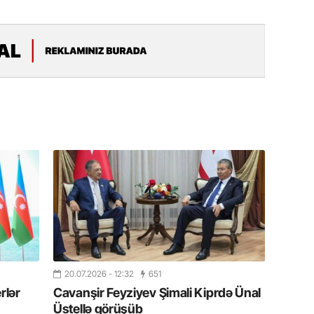
11.07.2
“İndiki
mənada 
10.07.
Ankara 
diploma
Deputa
08.07.
Kapadoki
və Atçıl
olundu
07.07.
NATO-nu
ola bilə
20.07.2026
- 12:32
651
rlər
Cavanşir Feyziyev Şimali Kiprdə Ünal
Üstellə görüşüb
07.07.