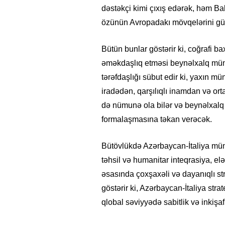
dəstəkçi kimi çıxış edərək, həm Ba
özünün Avropadakı mövqelərini güc
Bütün bunlar göstərir ki, coğrafi 
əməkdaşlıq etməsi beynəlxalq münas
tərəfdaşlığı sübut edir ki, yaxın mü
iradədən, qarşılıqlı inamdan və ort
də nümunə ola bilər və beynəlxalq
formalaşmasına təkan verəcək.
Bütövlükdə Azərbaycan-İtaliya münas
təhsil və humanitar inteqrasiya, elə
əsasında çoxşaxəli və dayanıqlı stra
göstərir ki, Azərbaycan-İtaliya strat
qlobal səviyyədə sabitlik və inkişa