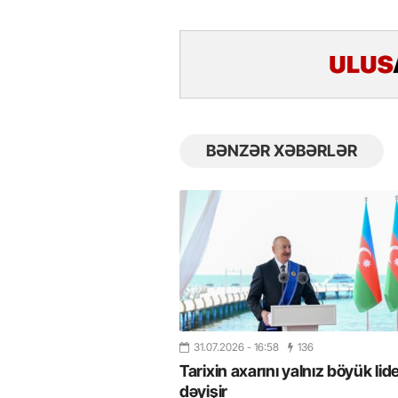
BƏNZƏR XƏBƏRLƏR
31.07.2026
- 16:58
136
Tarixin axarını yalnız böyük lide
dəyişir