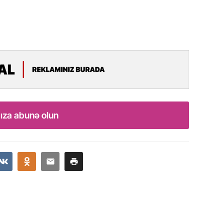
Azərbay
14.07.
Şuşa dü
mərkəzin
yazır
13.07.
Azərbay
siyasi a
ıza abunə olun
13.07.
Cavanşi
Forumu 
hadisəd
13.07.
İstirahə
olan bu