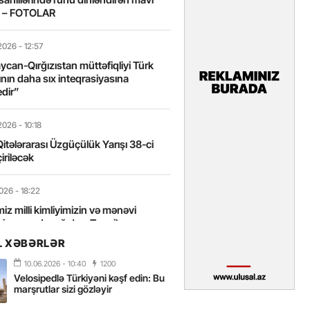
t – FOTOLAR
2026
- 12:57
can-Qırğızıstan müttəfiqliyi Türk
nın daha sıx inteqrasiyasına
edir”
2026
- 10:18
itələrarası Üzgüçülük Yarışı 38-ci
iriləcək
2026
- 18:22
miz milli kimliyimizin və mənəvi
izin əsas dayağıdır – Tənzilə
anlı
L XƏBƏRLƏR
10.06.2026
- 10:40
1200
2026
- 16:58
Velosipedlə Türkiyəni kəşf edin: Bu
axarını yalnız böyük liderlər dəyişir
marşrutlar sizi gözləyir