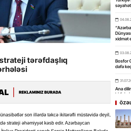
səyahə
04.08.
“Azərbay
Dünyası
xidmət 
03.08.
trateji tərəfdaşlıq
Bosfor Q
dəfə keç
ərhələsi
31.07.
Ana dili
birliyim
Rüstəmx
ÖZƏ
31.07.
nasibətlər son illərdə təkcə ikitərəfli müstəvidə deyil,
Tarixin 
də strateji əhəmiyyət kəsb edir. Azərbaycan