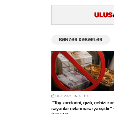
BƏNZƏR XƏBƏRLƏR
08.08.2026
- 15:39
101
“Toy xərclərini, qızılı, cehizi zər
sayanlar evlənməsə yaxşıdır”