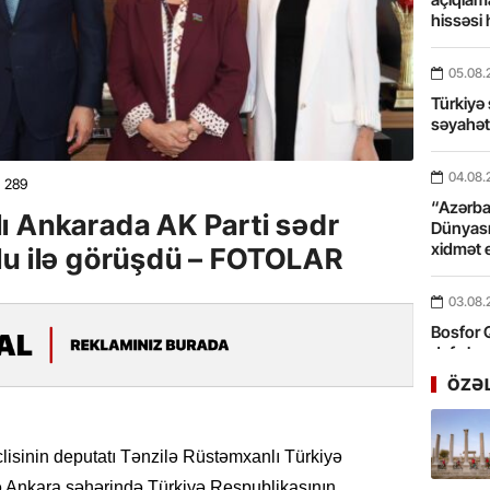
hissəsi 
05.08.
Türkiyə 
səyahə
04.08.
289
“Azərbay
ı Ankarada AK Parti sədr
Dünyası
xidmət 
lu ilə görüşdü – FOTOLAR
03.08.
Bosfor Q
dəfə keç
ÖZƏ
31.07.
Ana dili
birliyim
lisinin deputatı Tənzilə Rüstəmxanlı Türkiyə
Rüstəmx
ə Ankara şəhərində Türkiyə Respublikasının