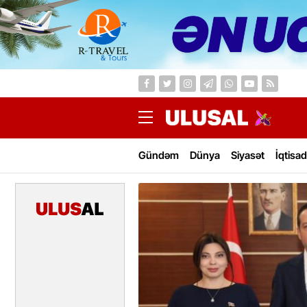
Gündəm
Dünya
Siyasət
İqtisad