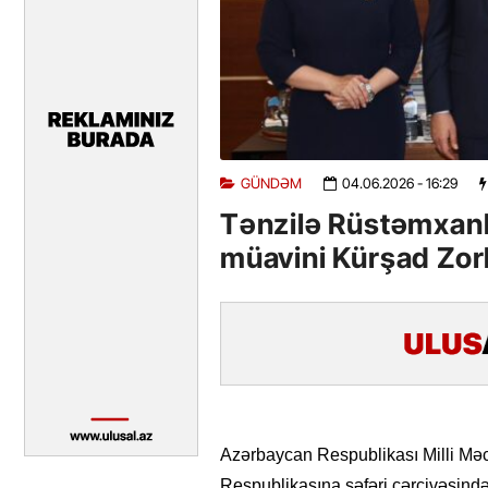
GÜNDƏM
04.06.2026
- 16:29
Tənzilə Rüstəmxanl
müavini Kürşad Zor
Azərbaycan Respublikası Milli Məc
Respublikasına səfəri çərçivəsind