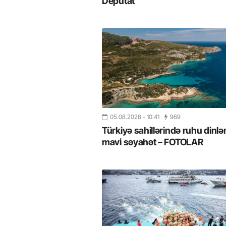
Deputat
05.08.2026
- 10:41
969
Türkiyə sahillərində ruhu dinlə
mavi səyahət – FOTOLAR