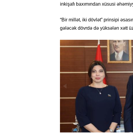
inkişafı baxımından xüsusi əhəmiyy
“Bir millət, iki dövlət” prinsipi ə
gələcək dövrdə də yüksələn xətt ü