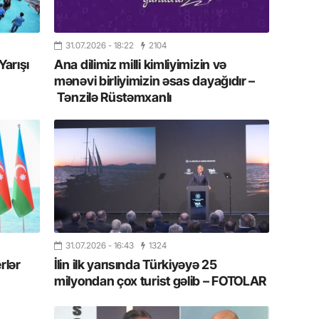
13.07.
İstirahə
31.07.2026
- 18:22
2104
olan bu
Yarışı
Ana dilimiz milli kimliyimizin və
mənəvi birliyimizin əsas dayağıdır –
11.07.2
Tənzilə Rüstəmxanlı
“İndiki
mənada 
10.07.
Ankara 
diploma
Deputa
08.07.
31.07.2026
- 16:43
1324
Kapadoki
rlər
İlin ilk yarısında Türkiyəyə 25
və Atçıl
olundu
milyondan çox turist gəlib – FOTOLAR
07.07.