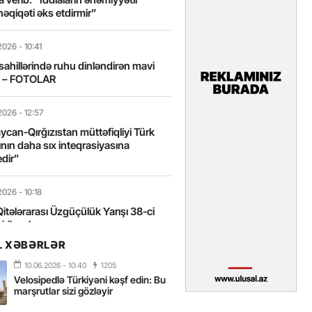
həqiqəti əks etdirmir”
2026
- 10:41
sahillərində ruhu dinləndirən mavi
t – FOTOLAR
2026
- 12:57
can-Qırğızıstan müttəfiqliyi Türk
nın daha sıx inteqrasiyasına
edir”
2026
- 10:18
itələrarası Üzgüçülük Yarışı 38-ci
iriləcək
L XƏBƏRLƏR
2026
- 18:22
10.06.2026
- 10:40
1205
miz milli kimliyimizin və mənəvi
Velosipedlə Türkiyəni kəşf edin: Bu
izin əsas dayağıdır – Tənzilə
marşrutlar sizi gözləyir
anlı