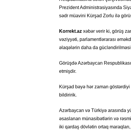
Prezident Administrasiyasında Siya
sədr müavini Kürşad Zorlu ilə görüş
Korrekt.az
xəbər verir ki, görüş 
vəziyyəti, parlamentlərarası əməkd
əlaqələrin daha da gücləndirilməsi 
Görüşdə Azərbaycan Respublikası M
etmişdir.
Kürşad bəyə hər zaman göstərdiyi
bildiririk.
Azərbaycan və Türkiyə arasında yük
əsaslanan münasibətlərin və rəsmi
iki qardaş dövlətin ortaq maraqları