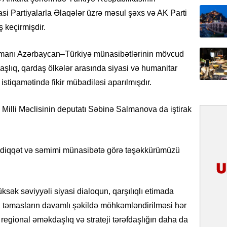
si Partiyalarla Əlaqələr üzrə məsul şəxs və AK Parti
31.07.
 keçirmişdir.
Tarixin 
zamanı Azərbaycan–Türkiyə münasibətlərinin mövcud
31.07.
aşlıq, qardaş ölkələr arasında siyasi və humanitar
İlin ilk
çox tur
istiqamətində fikir mübadiləsi aparılmışdır.
31.07.
illi Məclisinin deputatı Səbinə Salmanova da iştirak
Yeni mü
Qırğızıs
ŞƏRH
 diqqət və səmimi münasibətə görə təşəkkürümüzü
31.07.
Cavanşi
Asiya öl
sək səviyyəli siyasi dialoqun, qarşılıqlı etimada
inkişaf e
 təmasların davamlı şəkildə möhkəmləndirilməsi hər
, regional əməkdaşlıq və strateji tərəfdaşlığın daha da
30.07.