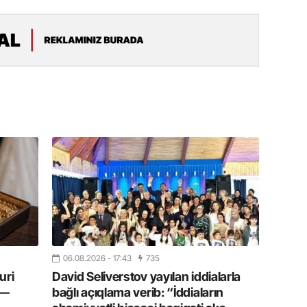
20.07.
Türkiyə
Antalya
turistlər
19.07.
Şuşa art
dialoq 
17.07.
Yeni dü
Türkiyə
15.07.
Albert R
təqdimat
06.08.2026
- 17:43
735
uri
David Seliverstov yayılan iddialarla
15.07.
 —
bağlı açıqlama verib: “İddiaların
Türkiyə