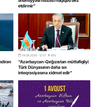
əhəmiyyətli hissəsi həqiqəti əks
yaxşı d
etdirmir”
14.07.
Beynəlx
Azərbay
14.07.
Şuşa dü
mərkəzin
yazır
04.08.2026
- 12:57
455
ndirən
“Azərbaycan-Qırğızıstan müttəfiqliyi
13.07.
Türk Dünyasının daha sıx
Azərbay
inteqrasiyasına xidmət edir”
siyasi a
13.07.
Cavanşi
Forumu 
hadisəd