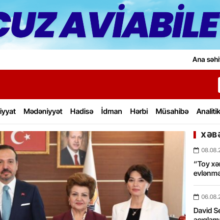
Ana səhi
iyyat
Mədəniyyət
Hadisə
İdman
Hərbi
Müsahibə
Analiti
XƏBƏ
08.08.
“Toy xərc
evlənmə
06.08.
David Se
açıqlama