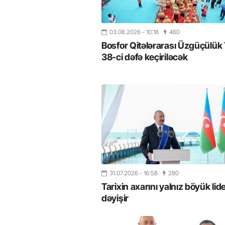
03.08.2026
- 10:18
460
Bosfor Qitələrarası Üzgüçülük 
38-ci dəfə keçiriləcək
31.07.2026
- 16:58
280
Tarixin axarını yalnız böyük lide
dəyişir