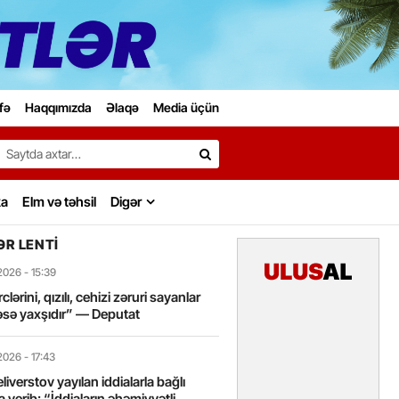
fə
Haqqımızda
Əlaqə
Media üçün
Search…
ka
Elm və təhsil
Digər
R LENTI
2026
- 15:39
lərini, qızılı, cehizi zəruri sayanlar
sə yaxşıdır” — Deputat
2026
- 17:43
liverstov yayılan iddialarla bağlı
 verib: “İddiaların əhəmiyyətli