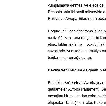
yumşalmaya getməsi və eləcə də, 
Ermənistanla ikitərəfli müstəvidə
Rusiya və Avropa İttifaqından boş
Doğrudur, “Qoca qitə” təmsilçilər
nə də Ağ evin İrana qarşı hərbi k
etiraz bildirmək imkanı yoxdur, la
sayəsində “yumşaq diplomatiya”nı
bağlarını qorumağa çalışır.
Bakıya yeni hücum dalğasının a
Beləliklə, Brüsseldən Azərbaycan ə
qətnamələr, Avropa Parlamenti, Bel
mesajları bir mətləbdən xəbər veri
oliqarxları ilə bağlı dairələr, K