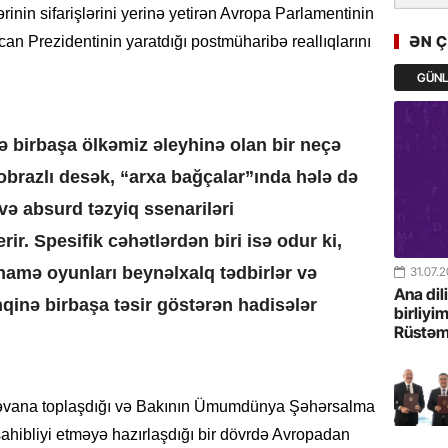
inin sifarişlərini yerinə yetirən Avropa Parlamentinin
GoTürkiy
Awards 
ƏN 
an Prezidentinin yaratdığı postmüharibə reallıqlarını
-FOTOL
GÜN
23.07.
Türkiyə 
 birbaşa ölkəmiz əleyhinə olan bir neçə
istiqam
obrazlı desək, “arxa bağçalar”ında hələ də
23.07.
və absurd təzyiq ssenariləri
“İlham Ə
rir. Spesifik cəhətlərdən biri isə odur ki,
Azərbay
mərhələ
namə oyunları beynəlxalq tədbirlər və
31.07.
Ana dil
qinə birbaşa təsir göstərən hadisələr
22.07.
birliyi
Rüstəm
YAP Səba
Günü q
22.07.
n İrəvana toplaşdığı və Bakının Ümumdünya Şəhərsalma
Deputat
hibliyi etməyə hazırlaşdığı bir dövrdə Avropadan