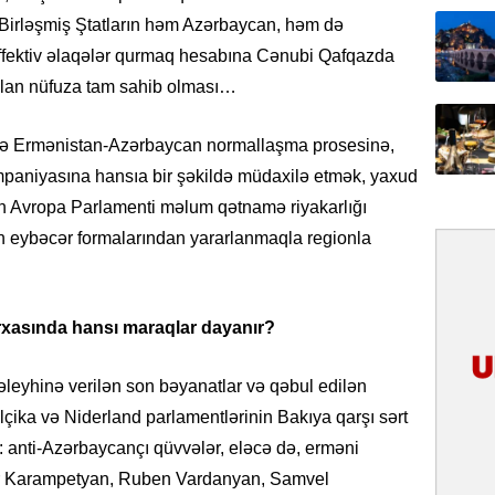
31.07.
Birləşmiş Ştatların həm Azərbaycan, həm də
İlin ilk
 effektiv əlaqələr qurmaq hesabına Cənubi Qafqazda
çox tur
alan nüfuza tam sahib olması…
31.07.
i nə Ermənistan-Azərbaycan normallaşma prosesinə,
Yeni mü
Qırğızıs
ampaniyasına hansıa bir şəkildə müdaxilə etmək, yaxud
ŞƏRH
kin Avropa Parlamenti məlum qətnamə riyakarlığı
n eybəcər formalarından yararlanmaqla regionla
31.07.
Cavanşi
Asiya öl
inkişaf e
rxasında hansı maraqlar dayanır?
30.07.
leyhinə verilən son bəyanatlar və qəbul edilən
Türkiyən
çika və Niderland parlamentlərinin Bakıya qarşı sərt
təcrübəs
r: anti-Azərbaycançı qüvvələr, eləcə də, erməni
aspar Karampetyan, Ruben Vardanyan, Samvel
27.07.