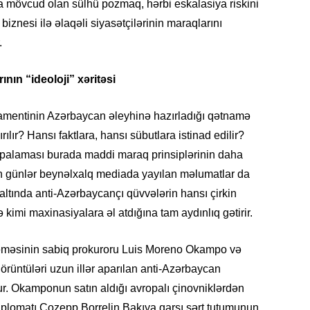
 mövcud olan sülhü pozmaq, hərbi eskalasiya riskini
19.07.
biznesi ilə əlaqəli siyasətçilərinin maraqlarını
Şuşa art
.
dialoq 
nın “ideoloji” xəritəsi
17.07.
Yeni dü
Türkiyə
amentinin Azərbaycan əleyhinə hazırladığı qətnamə
lır? Hansı faktlara, hansı sübutlara istinad edilir?
15.07.
palaması burada maddi maraq prinsiplərinin daha
Albert R
n günlər beynəlxalq mediada yayılan məlumatlar da
təqdimat
altında anti-Azərbaycançı qüvvələrin hansı çirkin
imi maxinasiyalara əl atdığına tam aydınlıq gətirir.
15.07.
Türkiyə
yaxşı d
məsinin sabiq prokuroru Luis Moreno Okampo və
rüntüləri uzun illər aparılan anti-Azərbaycan
14.07.
yur. Okamponun satın aldığı avropalı çinovniklərdən
Beynəlx
 diplomatı Cozepp Borrelin Bakıya qarşı sərt tutumunun