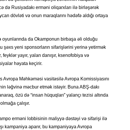
11.07.2
cə də Rusiyadakı erməni oliqarxları ilə birləşərək
“İndiki
can dövləti və onun maraqlarını hədəfə aldığı ortaya
mənada 
10.07.
 oyunlarında da Okamponun birbaşa əli olduğu
Ankara 
diploma
Bu şəxs yeni sponsorların sifarişlərini yerinə yetirmək
Deputa
 feyklər yayır, yalan danışır, ksenofobiya və
yalar həyata keçirir.
08.07.
Kapadoki
ünas Avropa Məhkəməsi vasitəsilə Avropa Komissiyasını
və Atçıl
olundu
in ləğvinə məcbur etmək istəyir. Buna ABŞ-dakı
naraq, özü də “insan hüquqları” yalançı tezisi altında
07.07.
 olmağa çalışır.
NATO-nu
ola bilə
ampo erməni lobbisinin maliyyə dəstəyi və sifarişi ilə
rşı kampaniya aparır, bu kampaniyaya Avropa
07.07.