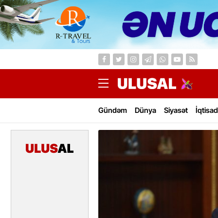
Gündəm
Dünya
Siyasət
İqtisad