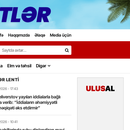
fə
Haqqımızda
Əlaqə
Media üçün
Search…
ka
Elm və təhsil
Digər
R LENTI
2026
- 17:43
liverstov yayılan iddialarla bağlı
 verib: “İddiaların əhəmiyyətli
həqiqəti əks etdirmir”
2026
- 10:41
sahillərində ruhu dinləndirən mavi