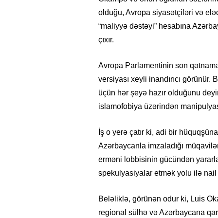
olduğu, Avropa siyasətçiləri və elə
“maliyyə dəstəyi” hesabına Azərbay
çıxır.
Avropa Parlamentinin son qətnamə
versiyası xeyli inandırıcı görünür. 
üçün hər şeyə hazır olduğunu deyir,
islamofobiya üzərindən manipulyasi
İş o yerə çatır ki, adi bir hüquqş
Azərbaycanla imzaladığı müqavilən
erməni lobbisinin gücündən yararla
spekulyasiyalar etmək yolu ilə nail
Beləliklə, görünən odur ki, Luis Ok
regional sülhə və Azərbaycana qa