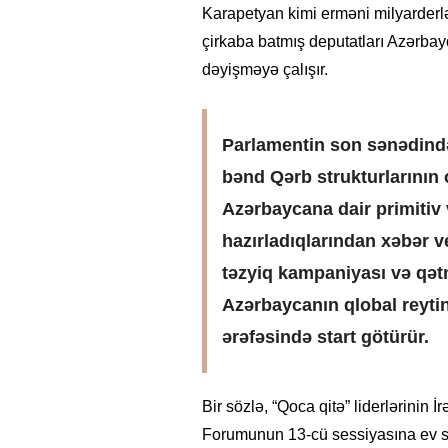
Karapetyan kimi erməni milyarderlər
çirkaba batmış deputatları Azərbayc
dəyişməyə çalışır.
Parlamentin son sənədində
bənd Qərb strukturlarının 
Azərbaycana dair primitiv 
hazırladıqlarından xəbər ve
təzyiq kampaniyası və qət
Azərbaycanın qlobal reytin
ərəfəsində start götürür.
Bir sözlə, “Qoca qitə” liderlərini
Forumunun 13-cü sessiyasına ev sa