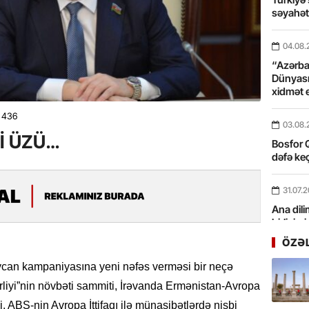
səyahə
04.08.
“Azərbay
Dünyası
xidmət 
436
03.08.
İ ÜZÜ…
Bosfor Q
dəfə keç
31.07.
Ana dili
birliyim
Rüstəmx
ÖZƏ
ycan kampaniyasına yeni nəfəs verməsi bir neçə
31.07.
irliyi”nin növbəti sammiti, İrəvanda Ermənistan-Avropa
Tarixin 
əsi, ABŞ-nin Avropa İttifaqı ilə münasibətlərdə nisbi