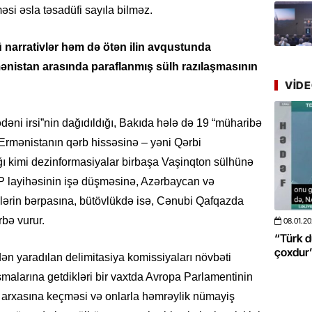
Azərbay
məsi əsla təsadüfi sayıla bilməz.
yer tutu
 narrativlər həm də ötən ilin avqustunda
22.07.
nistan arasında paraflanmış sülh razılaşmasının
“Əkinçi
mühitin
VID
21.07.
ni irsi”nin dağıdıldığı, Bakıda hələ də 19 “müharibə
Tənzilə R
 Ermənistanın qərb hissəsinə – yəni Qərbi
mətbuat
ğı kimi dezinformasiyalar birbaşa Vaşinqton sülhünə
PP layihəsinin işə düşməsinə, Azərbaycan və
20.07.
Cavanşi
ələrin bərpasına, bütövlükdə isə, Cənubi Qafqazda
Üstellə
bə vurur.
346
08.01.2026
- 10:50
422
in daha da böyüməsini
“Türk dünyası ilə bağlı görüləcək işlər
20.07.
çoxdur” -VİDEO
n yaradılan delimitasiya komissiyaları növbəti
Türkiyə
şmalarına getdikləri bir vaxtda Avropa Parlamentinin
Antalya
turistlər
in arxasına keçməsi və onlarla həmrəylik nümayiş