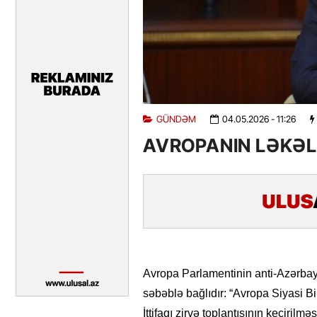
GÜNDƏM
04.05.2026
- 11:26
AVROPANIN LƏKƏL
Avropa Parlamentinin anti-Azərba
səbəblə bağlıdır: “Avropa Siyasi B
İttifaqı zirvə toplantısının keçirilm