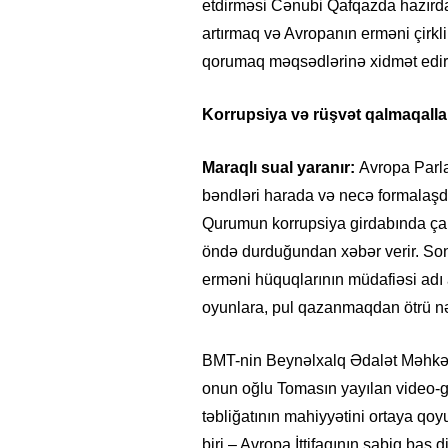
etdirməsi Cənubi Qafqazda hazırda
artırmaq və Avropanın erməni çirkli 
qorumaq məqsədlərinə xidmət edir
Korrupsiya və rüşvət qalmaqalları
Maraqlı sual yaranır:
Avropa Parl
bəndləri harada və necə formalaşdırı
Qurumun korrupsiya girdabında ça
öndə durduğundan xəbər verir. So
erməni hüquqlarının müdafiəsi adı 
oyunlara, pul qazanmaqdan ötrü nə k
BMT-nin Beynəlxalq Ədalət Məhkə
onun oğlu Tomasın yayılan video-gö
təbliğatının mahiyyətini ortaya qo
biri – Avropa İttifaqının sabiq baş