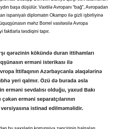
Azərbay
ydın başa düşülür. Vaxtilə Avropanı “bağ”, Avropadan
14.07.
an ispaniyalı diplomatın Okampo ilə gizli işbirliyinə
Şuşa dü
 hüquqşünasın məhz Borrel vasitəsilə Avropa
mərkəzin
 faktlarla təsdiqini tapır.
yazır
13.07.
şı qərəzinin kökündə duran ittihamları
Azərbay
siyasi a
qşünasın erməni isterikası ilə
Avropa İttifaqının Azərbaycanla əlaqələrinə
13.07.
hə yeri qalmır. Özü də burada əsla
Cavanşi
Forumu 
n erməni sevdalısı olduğu, yaxud Bakı
hadisəd
ı çəkən erməni separatçılarının
13.07.
 versiyasına istinad edilməməlidir.
İstirahə
olan bu
n bu şəxslərin korrupsiya zəncirinin halqaları