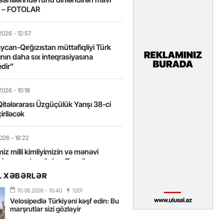
t – FOTOLAR
2026
- 12:57
can-Qırğızıstan müttəfiqliyi Türk
nın daha sıx inteqrasiyasına
edir”
2026
- 10:18
itələrarası Üzgüçülük Yarışı 38-ci
iriləcək
2026
- 18:22
miz milli kimliyimizin və mənəvi
izin əsas dayağıdır – Tənzilə
anlı
L XƏBƏRLƏR
10.06.2026
- 10:40
1201
2026
- 16:58
Velosipedlə Türkiyəni kəşf edin: Bu
axarını yalnız böyük liderlər dəyişir
marşrutlar sizi gözləyir