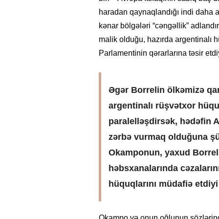
haradan qaynaqlandığı indi daha a
kənar bölgələri “cəngəllik” adlandır
malik olduğu, hazırda argentinalı
Parlamentinin qərarlarına təsir etdiyi
Əgər Borrelin ölkəmizə qar
argentinalı rüşvətxor hüqu
paralelləşdirsək, hədəfin 
zərbə vurmaq olduğuna şüb
Okamponun, yaxud Borreli
həbsxanalarında cəzaların
hüquqlarını müdafiə etdiyi
Okampo və onun oğlunun sözlərində