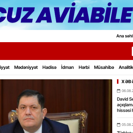
Ana səhi
iyyat
Mədəniyyət
Hadisə
İdman
Hərbi
Müsahibə
Analiti
XƏBƏ
06.08.
David Se
açıqlama
hissəsi 
05.08.
Türkiyə 