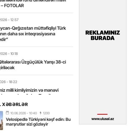
t – FOTOLAR
2026
- 12:57
can-Qırğızıstan müttəfiqliyi Türk
nın daha sıx inteqrasiyasına
edir”
2026
- 10:18
itələrarası Üzgüçülük Yarışı 38-ci
iriləcək
2026
- 18:22
miz milli kimliyimizin və mənəvi
izin əsas dayağıdır – Tənzilə
anlı
L XƏBƏRLƏR
10.06.2026
- 10:40
1200
2026
- 16:58
Velosipedlə Türkiyəni kəşf edin: Bu
axarını yalnız böyük liderlər dəyişir
marşrutlar sizi gözləyir