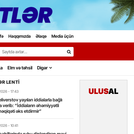
fə
Haqqımızda
Əlaqə
Media üçün
Search…
ka
Elm və təhsil
Digər
R LENTI
2026
- 17:43
liverstov yayılan iddialarla bağlı
 verib: “İddiaların əhəmiyyətli
həqiqəti əks etdirmir”
2026
- 10:41
sahillərində ruhu dinləndirən mavi