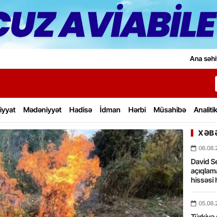
Ana səhi
iyyat
Mədəniyyət
Hadisə
İdman
Hərbi
Müsahibə
Analiti
XƏBƏ
06.08.
David Se
açıqlama
hissəsi 
05.08.
Türkiyə 