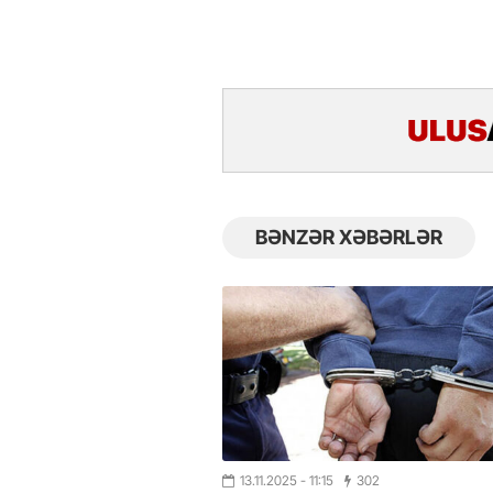
BƏNZƏR XƏBƏRLƏR
13.11.2025
- 11:15
302