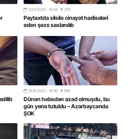
11.07.2
03.11.2025
- 15:45
370
“İndiki
ər
Paytaxtda silsilə cinayət hadisələri
mənada 
edən şəxs saxlanılıb
10.07.
Ankara 
diploma
Deputa
08.07.
Kapadoki
və Atçıl
olundu
31.10.2025
- 15:30
616
dilib
Dünən həbsdən azad olmuşdu, bu
gün yenə tutuldu – Azərbaycanda
07.07.
ŞOK
NATO-nu
ola bilə
07.07.