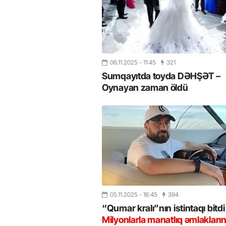
06.11.2025
- 11:45
321
Sumqayıtda toyda DƏHŞƏT –
Oynayan zaman öldü
05.11.2025
- 16:45
394
“Qumar kralı”nın istintaqı bitdi
Milyonlarla manatlıq əmlakları