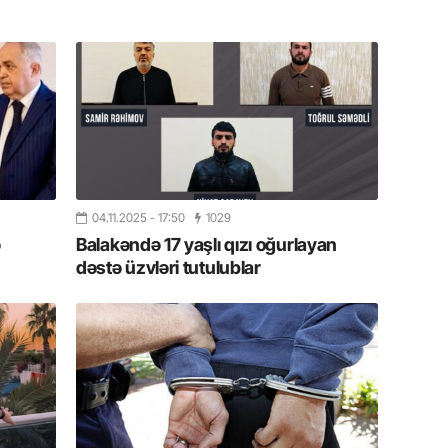
Azərbay
14.07.
Şuşa dü
mərkəzin
yazır
13.07.
Azərbay
siyasi a
04.11.2025
- 17:50
1029
ə
Balakəndə 17 yaşlı qızı oğurlayan
13.07.
dəstə üzvləri tutulublar
Cavanşi
Forumu 
hadisəd
13.07.
İstirahə
olan bu