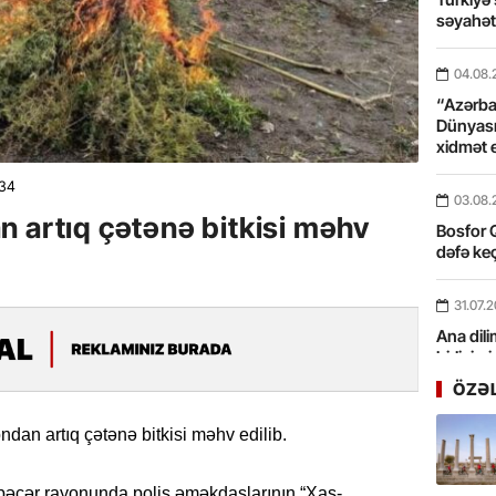
səyahə
04.08.
“Azərbay
Dünyası
xidmət 
34
03.08.
 artıq çətənə bitkisi məhv
Bosfor Q
dəfə keç
31.07.
Ana dili
birliyim
Rüstəmx
ÖZƏ
31.07.
dan artıq çətənə bitkisi məhv edilib.
Tarixin 
bəcər rayonunda polis əməkdaşlarının “Xaş-