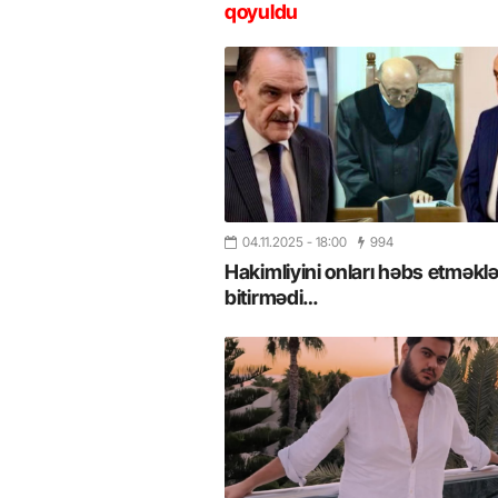
qoyuldu
04.11.2025
- 18:00
994
Hakimliyini onları həbs etməkl
bitirmədi…