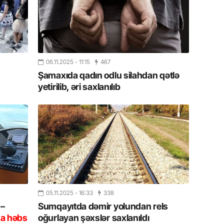
19.07.
Şuşa art
dialoq 
17.07.
06.11.2025
- 11:15
467
Yeni dü
Şamaxıda qadın odlu silahdan qətlə
Türkiyə
yetirilib, əri saxlanılıb
15.07.
Albert R
təqdimat
15.07.
Türkiyə
yaxşı d
05.11.2025
- 16:33
338
14.07.
 –
Sumqayıtda dəmir yolundan rels
Beynəlx
na həbs
oğurlayan şəxslər saxlanıldı