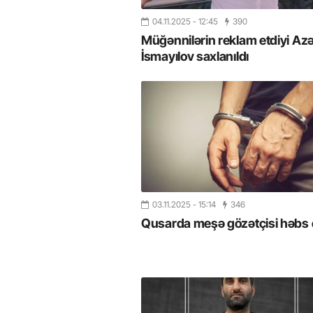
04.11.2025
- 12:45
390
Müğənnilərin reklam etdiyi Az
İsmayılov saxlanıldı
03.11.2025
- 15:14
346
Qusarda meşə gözətçisi həbs e