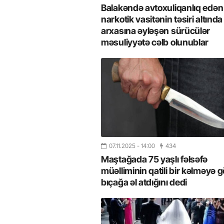
Balakəndə avtoxuliqanlıq edən
narkotik vasitənin təsiri altınd
arxasına əyləşən sürücülər
məsuliyyətə cəlb olunublar
07.11.2025
- 14:00
434
Maştağada 75 yaşlı fəlsəfə
026
- 11:12
747
14.05.2026
- 10:58
346
müəlliminin qatili bir kəlməyə 
ycan onların çirkin oyununu
“ABŞ və Qərb Çinin daha da
- VİDEO
istəmir”- VİDEO
bıçağa əl atdığını dedi