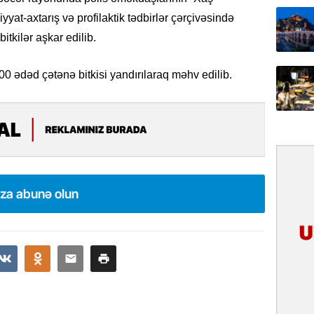
31.07.
yat-axtarış və profilaktik tədbirlər çərçivəsində
İlin ilk
bitkilər aşkar edilib.
çox tur
0 ədəd çətənə bitkisi yandırılaraq məhv edilib.
31.07.
Yeni mü
Qırğızıs
ŞƏRH
31.07.
Cavanşi
Asiya öl
ıza abunə olun
inkişaf e
30.07.
Türkiyən
təcrübəs
27.07.