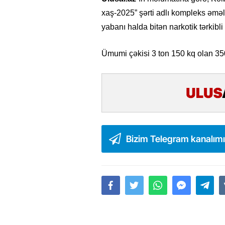
xaş-2025” şərti adlı kompleks əməliy
yabanı halda bitən narkotik tərkibli 
Ümumi çəkisi 3 ton 150 kq olan 350
Bizim Telegram kanalım