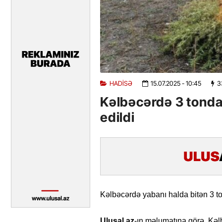
HADISƏ
15.07.2025
- 10:45
3
Kəlbəcərdə 3 tondan
edildi
Kəlbəcərdə yabanı halda bitən 3 ton
Ulusal.az
-ın məlumatına görə, Kəl