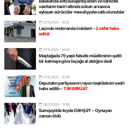
Balakəndə avtoxuliqanlıq edən və narkotik
vasitənin təsiri altında sükan arxasına
əyləşən sürücülər məsuliyyətə cəlb olunublar
07.11.2025
- 15:15
Laçında restoranda insident –
2 nəfər həbs
edildi
07.11.2025
- 14:00
Maştağada 75 yaşlı fəlsəfə müəlliminin qatili
bir kəlməyə görə bıçağa əl atdığını dedi
07.11.2025
- 12:45
Deputatın partiyasının rayon təşkilatının sədri
həbs edilib –
TƏFƏRRÜAT
06.11.2025
- 11:45
Sumqayıtda toyda DƏHŞƏT – Oynayan
zaman öldü