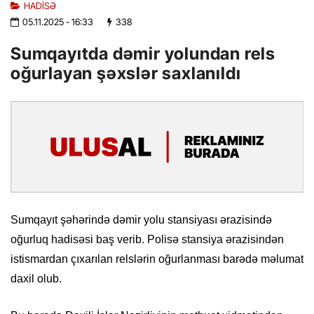
HADISƏ
05.11.2025
- 16:33
338
Sumqayıtda dəmir yolundan rels
oğurlayan şəxslər saxlanıldı
Sumqayıt şəhərində dəmir yolu stansiyası ərazisində
oğurluq hadisəsi baş verib. Polisə stansiya ərazisindən
istismardan çıxarılan relslərin oğurlanması barədə məlumat
daxil olub.