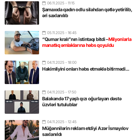
06.11.2025
- 11:15
Şamaxıda qadın odlu silahdan qətlə yetirilib,
əri saxlanılıb
05.11.2025
- 16:45
“Qumar kralı”nın istintaqı bitdi –
Milyonlarla
manatlıq əmlaklarına həbs qoyuldu
04.11.2025
- 18:00
Hakimliyini onları həbs etməklə bitirmədi…
04.11.2025
- 17:50
Balakəndə 17 yaşlı qızı oğurlayan dəstə
üzvləri tutulublar
04.11.2025
- 12:45
Müğənnilərin reklam etdiyi Azər İsmayılov
saxlanıldı