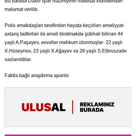
Bu barədə Daxili İşlər Nazirliyinin mətbuat xidmətindən
məlumat verilib.
Polis əməkdaşları tərəfindən həyata keçirilən əməliyyat-
axtarış tədbirləri ilə əməli törətməkdə şübhəli bilinən 44
yaşlı A.Paşayev, əvvəllər məhkum olunmuşlar- 22 yaşlı
X.Hüseynov, 23 yaşlı X.Ağayev və 26 yaşlı S.Elbruszadə
saxlanılıblar.
Faktla bağlı araşdırma aparılır.