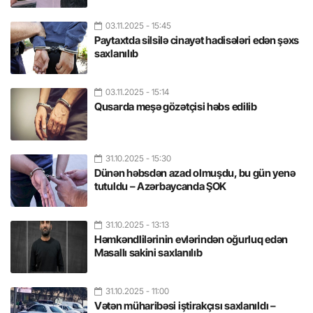
03.11.2025
- 15:45
Paytaxtda silsilə cinayət hadisələri edən şəxs
saxlanılıb
03.11.2025
- 15:14
Qusarda meşə gözətçisi həbs edilib
31.10.2025
- 15:30
Dünən həbsdən azad olmuşdu, bu gün yenə
tutuldu – Azərbaycanda ŞOK
31.10.2025
- 13:13
Həmkəndlilərinin evlərindən oğurluq edən
Masallı sakini saxlanılıb
31.10.2025
- 11:00
Vətən müharibəsi iştirakçısı saxlanıldı –