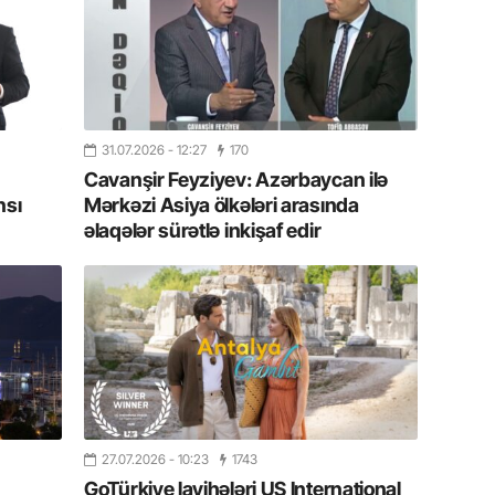
yazır
13.07.
Azərbay
siyasi a
31.07.2026
- 12:27
170
13.07.
Cavanşir Feyziyev: Azərbaycan ilə
Cavanşi
nsı
Mərkəzi Asiya ölkələri arasında
Forumu 
əlaqələr sürətlə inkişaf edir
hadisəd
13.07.
İstirahə
olan bu
11.07.2
“İndiki
mənada 
27.07.2026
- 10:23
1743
GoTürkiye layihələri US International