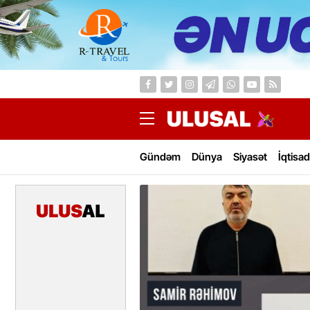
Gündəm
Dünya
Siyasət
İqtisad