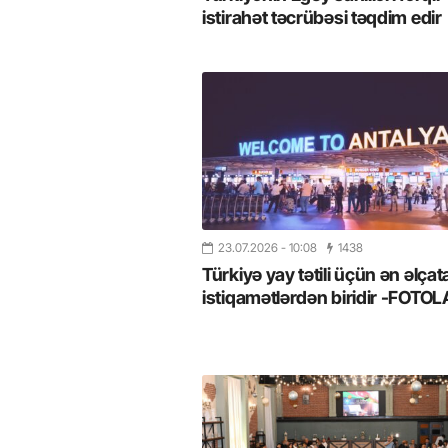
istirahət təcrübəsi təqdim edir
23.07.2026
- 10:08
1438
Türkiyə yay tətili üçün ən əlçat
istiqamətlərdən biridir -FOTO