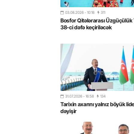
03.08.2026
- 10:18
311
Bosfor Qitələrarası Üzgüçülük 
38-ci dəfə keçiriləcək
31.07.2026
- 16:58
134
Tarixin axarını yalnız böyük lide
dəyişir