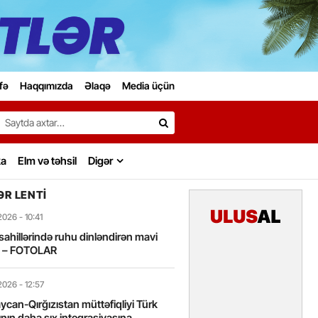
fə
Haqqımızda
Əlaqə
Media üçün
Search…
ka
Elm və təhsil
Digər
R LENTI
2026
- 10:41
sahillərində ruhu dinləndirən mavi
t – FOTOLAR
2026
- 12:57
can-Qırğızıstan müttəfiqliyi Türk
nın daha sıx inteqrasiyasına