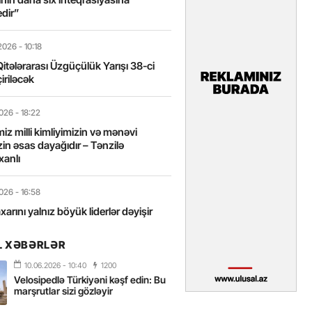
edir”
2026
- 10:18
itələrarası Üzgüçülük Yarışı 38-ci
iriləcək
2026
- 18:22
miz milli kimliyimizin və mənəvi
izin əsas dayağıdır – Tənzilə
anlı
2026
- 16:58
axarını yalnız böyük liderlər dəyişir
L XƏBƏRLƏR
2026
- 16:43
 yarısında Türkiyəyə 25 milyondan
10.06.2026
- 10:40
1200
ist gəlib – FOTOLAR
Velosipedlə Türkiyəni kəşf edin: Bu
marşrutlar sizi gözləyir
2026
- 15:31