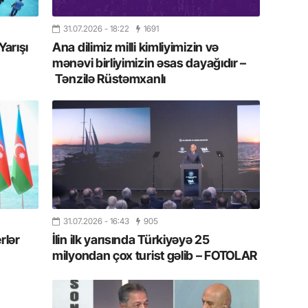
17.07.
Yeni dü
31.07.2026
- 18:22
1691
Türkiyə
Yarışı
Ana dilimiz milli kimliyimizin və
mənəvi birliyimizin əsas dayağıdır –
15.07.
Tənzilə Rüstəmxanlı
Albert R
təqdimat
15.07.
Türkiyə
yaxşı d
14.07.
Beynəlx
31.07.2026
- 16:43
905
Azərbay
rlər
İlin ilk yarısında Türkiyəyə 25
milyondan çox turist gəlib – FOTOLAR
14.07.
Şuşa dü
mərkəzin