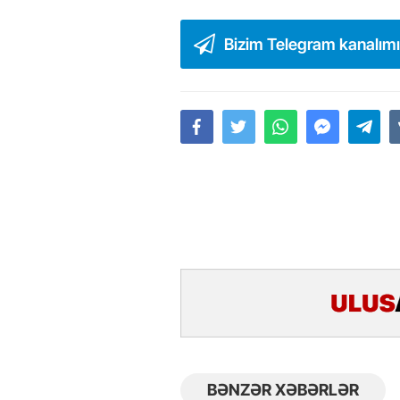
Bizim Telegram kanalım
BƏNZƏR XƏBƏRLƏR