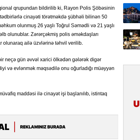
Yeni mü
ional qrupundan bildirilib ki, Rayon Polis Şöbəsinin
Qırğızıs
tədbirlərlə cinayəti törətməkdə şübhəli bilinən 50
ŞƏRH
məhkum olunmuş 26 yaşlı Toğrul Səmədli və 21 yaşlı
cəlb olunublar. Zərərçəkmiş polis əməkdaşları
31.07.
olunaraq ailə üzvlərinə təhvil verilib.
Cavanşi
Asiya öl
inkişaf e
r neçə gün əvvəl xarici ölkədən gələrək digər
lədiyi və evlənmək məqsədilə onu oğurladığı müəyyən
30.07.
Türkiyən
təcrübəs
üvafiq maddəsi ilə cinayət işi başlanılıb, istintaq
27.07.
GoTürkiy
Awards 
-FOTOL
23.07.