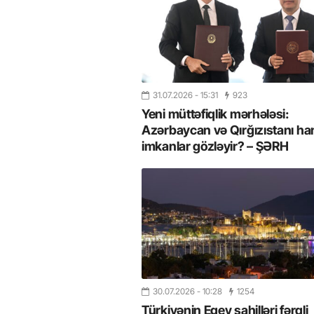
31.07.2026
- 15:31
923
Yeni müttəfiqlik mərhələsi:
Azərbaycan və Qırğızıstanı ha
imkanlar gözləyir? – ŞƏRH
30.07.2026
- 10:28
1254
Türkiyənin Egey sahilləri fərqli