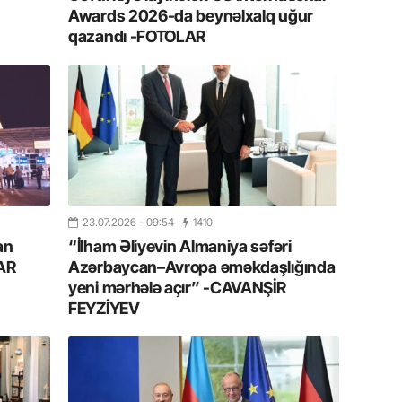
10.07.
Awards 2026-da beynəlxalq uğur
Ankara 
qazandı -FOTOLAR
diploma
Deputa
08.07.
Kapadoki
və Atçıl
olundu
07.07.
23.07.2026
- 09:54
1410
NATO-nu
an
“İlham Əliyevin Almaniya səfəri
ola bilə
LAR
Azərbaycan–Avropa əməkdaşlığında
yeni mərhələ açır” -CAVANŞİR
07.07.
FEYZİYEV
Azərbay
münasib
mərhəl
06.07.