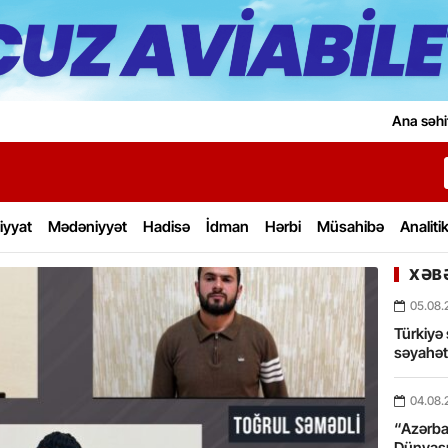
Ana səhi
iyyat
Mədəniyyət
Hadisə
İdman
Hərbi
Müsahibə
Analiti
XƏBƏ
05.08.
Türkiyə 
səyahə
04.08.
“Azərbay
Dünyası