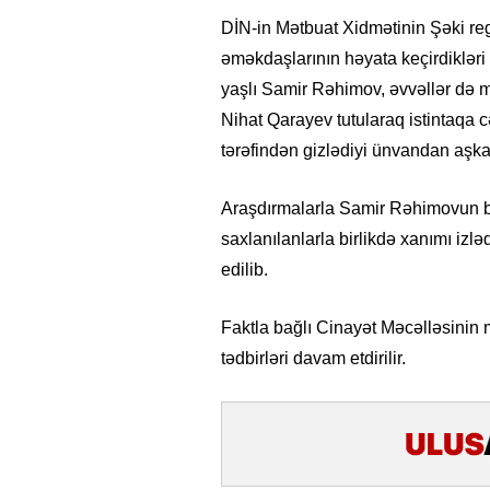
DİN-in Mətbuat Xidmətinin Şəki reg
əməkdaşlarının həyata keçirdikləri 
yaşlı Samir Rəhimov, əvvəllər də 
Nihat Qarayev tutularaq istintaqa 
tərəfindən gizlədiyi ünvandan aşkar 
Araşdırmalarla Samir Rəhimovun bi
saxlanılanlarla birlikdə xanımı iz
edilib.
Faktla bağlı Cinayət Məcəlləsinin m
tədbirləri davam etdirilir.