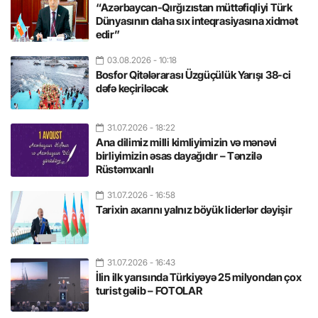
“Azərbaycan-Qırğızıstan müttəfiqliyi Türk
Dünyasının daha sıx inteqrasiyasına xidmət
edir”
03.08.2026
- 10:18
Bosfor Qitələrarası Üzgüçülük Yarışı 38-ci
dəfə keçiriləcək
31.07.2026
- 18:22
Ana dilimiz milli kimliyimizin və mənəvi
birliyimizin əsas dayağıdır – Tənzilə
Rüstəmxanlı
31.07.2026
- 16:58
Tarixin axarını yalnız böyük liderlər dəyişir
31.07.2026
- 16:43
İlin ilk yarısında Türkiyəyə 25 milyondan çox
turist gəlib – FOTOLAR