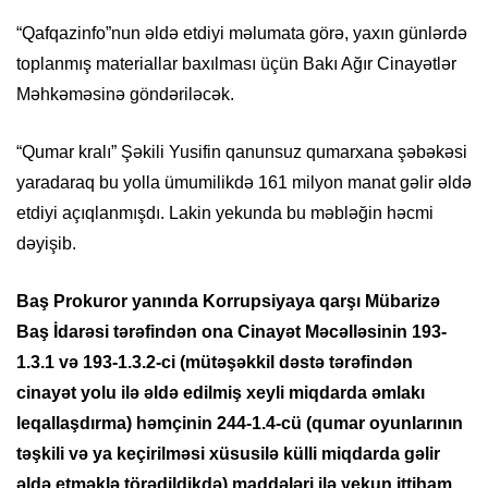
“Qafqazinfo”nun əldə etdiyi məlumata görə, yaxın günlərdə
toplanmış materiallar baxılması üçün Bakı Ağır Cinayətlər
Məhkəməsinə göndəriləcək.
“Qumar kralı” Şəkili Yusifin qanunsuz qumarxana şəbəkəsi
yaradaraq bu yolla ümumilikdə 161 milyon manat gəlir əldə
etdiyi açıqlanmışdı. Lakin yekunda bu məbləğin həcmi
dəyişib.
Baş Prokuror yanında Korrupsiyaya qarşı Mübarizə
Baş İdarəsi tərəfindən ona Cinayət Məcəlləsinin 193-
1.3.1 və 193-1.3.2-ci (mütəşəkkil dəstə tərəfindən
cinayət yolu ilə əldə edilmiş xeyli miqdarda əmlakı
leqallaşdırma) həmçinin 244-1.4-cü (qumar oyunlarının
təşkili və ya keçirilməsi xüsusilə külli miqdarda gəlir
əldə etməklə törədildikdə) maddələri ilə yekun ittiham