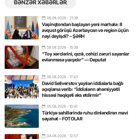
BƏNZƏR XƏBƏRLƏR
08.08.2026
- 21:38
Vaşinqtondan başlayan yeni mərhələ: 8
avqust görüşü Azərbaycan və region üçün
nəyi dəyişdi? – ŞƏRH
08.08.2026
- 15:39
“Toy xərclərini, qızılı, cehizi zəruri sayanlar
evlənməsə yaxşıdır” — Deputat
06.08.2026
- 17:43
David Seliverstov yayılan iddialarla bağlı
açıqlama verib: “İddiaların əhəmiyyətli
hissəsi həqiqəti əks etdirmir”
05.08.2026
- 10:41
Türkiyə sahillərində ruhu dinləndirən mavi
səyahət – FOTOLAR
04.08.2026
- 12:57