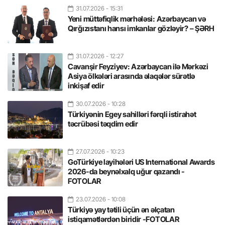
31.07.2026
- 15:31
Yeni müttəfiqlik mərhələsi: Azərbaycan və
Qırğızıstanı hansı imkanlar gözləyir? – ŞƏRH
31.07.2026
- 12:27
Cavanşir Feyziyev: Azərbaycan ilə Mərkəzi
Asiya ölkələri arasında əlaqələr sürətlə
inkişaf edir
30.07.2026
- 10:28
Türkiyənin Egey sahilləri fərqli istirahət
təcrübəsi təqdim edir
27.07.2026
- 10:23
GoTürkiye layihələri US International Awards
2026-da beynəlxalq uğur qazandı -
FOTOLAR
23.07.2026
- 10:08
Türkiyə yay tətili üçün ən əlçatan
istiqamətlərdən biridir -FOTOLAR