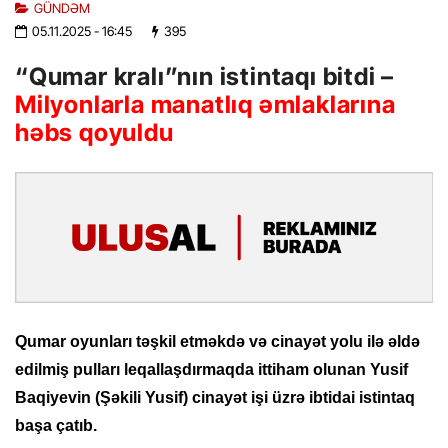
GÜNDƏM
05.11.2025
- 16:45
395
“Qumar kralı”nın istintaqı bitdi –
Milyonlarla manatlıq əmlaklarına
həbs qoyuldu
Qumar oyunları təşkil etməkdə və cinayət yolu ilə əldə
edilmiş pulları leqallaşdırmaqda ittiham olunan Yusif
Baqiyevin (Şəkili Yusif) cinayət işi üzrə ibtidai istintaq
başa çatıb.