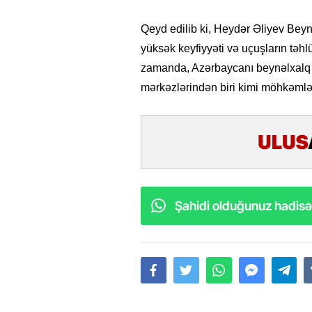
Qeyd edilib ki, Heydər Əliyev Beyn
yüksək keyfiyyəti və uçuşların təhlü
zamanda, Azərbaycanı beynəlxalq h
mərkəzlərindən biri kimi möhkəmlən
Şahidi olduğunuz hadisəl