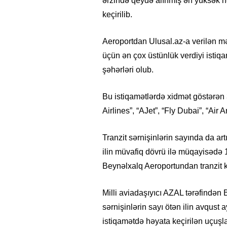
ərzində qeydə alınmış ən yüksək 
keçirilib.
Aeroportdan Ulusal.az-a verilən 
üçün ən çox üstünlük verdiyi istiqam
şəhərləri olub.
Bu istiqamətlərdə xidmət göstərən 
Airlines”, “AJet”, “Fly Dubai”, “Air 
Tranzit sərnişinlərin sayında da ar
ilin müvafiq dövrü ilə müqayisədə
Beynəlxalq Aeroportundan tranzit k
Milli aviadaşıyıcı AZAL tərəfində
sərnişinlərin sayı ötən ilin avqust
istiqamətdə həyata keçirilən uçuşla