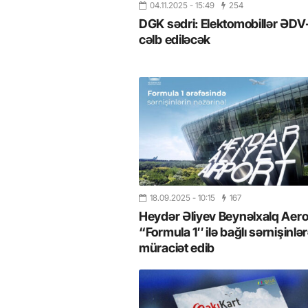
04.11.2025
- 15:49
254
DGK sədri: Elektomobillər ƏDV
cəlb ediləcək
18.09.2025
- 10:15
167
Heydər Əliyev Beynəlxalq Aer
“Formula 1″ ilə bağlı sərnişinlə
müraciət edib