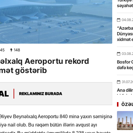
səyahə
04.08.
“Azərbay
Dünyası
xidmət 
:45
148
03.08.
əlxalq Aeroportu rekord
Bosfor Q
dəfə keç
dmət göstərib
31.07.
Ana dili
birliyim
Rüstəmx
ÖZƏ
31.07.
 Əliyev Beynəlxalq Aeroportu 840 minə yaxın sərnişinə
Tarixin 
yə nail olub. Bu rəqəm bütün illərin avqust ayı