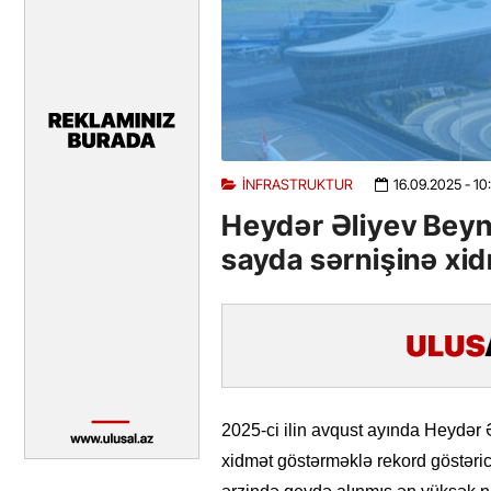
İNFRASTRUKTUR
16.09.2025
- 10
Heydər Əliyev Beyn
sayda sərnişinə xi
2025-ci ilin avqust ayında Heydər
xidmət göstərməklə rekord göstərici