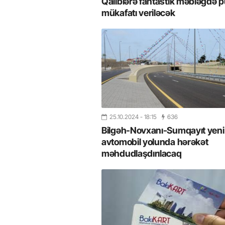
Qaliblərə fantastik məbləğdə p
mükafatı veriləcək
25.10.2024
- 18:15
636
Bilgəh-Novxanı-Sumqayıt yeni
avtomobil yolunda hərəkət
məhdudlaşdırılacaq