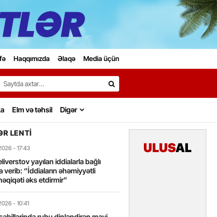
fə
Haqqımızda
Əlaqə
Media üçün
Search…
ka
Elm və təhsil
Digər
R LENTI
2026
- 17:43
liverstov yayılan iddialarla bağlı
 verib: “İddiaların əhəmiyyətli
həqiqəti əks etdirmir”
2026
- 10:41
sahillərində ruhu dinləndirən mavi