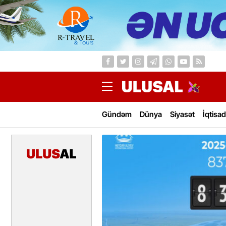
Gündəm
Dünya
Siyasət
İqtisad