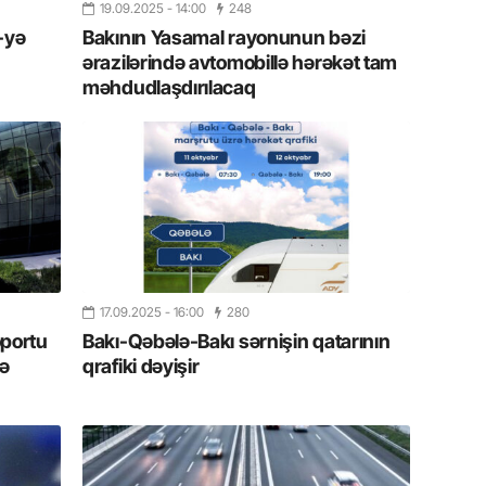
19.09.2025
- 14:00
248
19.07.
-yə
Bakının Yasamal rayonunun bəzi
Şuşa art
ərazilərində avtomobillə hərəkət tam
dialoq 
məhdudlaşdırılacaq
17.07.
Yeni dü
Türkiyə
15.07.
Albert R
təqdimat
17.09.2025
- 16:00
280
15.07.
oportu
Bakı-Qəbələ-Bakı sərnişin qatarının
Türkiyə
rə
qrafiki dəyişir
yaxşı d
14.07.
Beynəlx