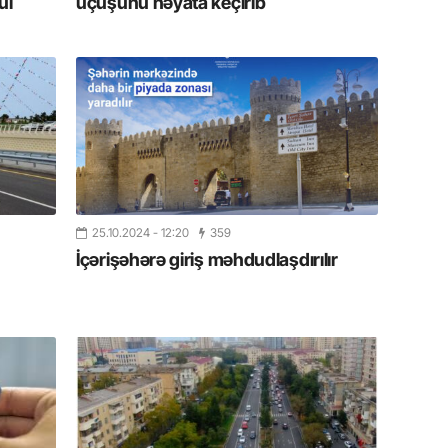
ul
uçuşunu həyata keçirib
11.07.2
“İndiki
mənada 
10.07.
Ankara 
diploma
Deputa
08.07.
25.10.2024
- 12:20
359
Kapadoki
İçərişəhərə giriş məhdudlaşdırılır
və Atçıl
olundu
07.07.
NATO-nu
ola bilə
07.07.