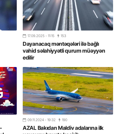
Azərbay
14.07.
Şuşa dü
mərkəzin
yazır
17.09.2025
- 11:15
153
Dayanacaq məntəqələri ilə bağlı
13.07.
vahid səlahiyyətli qurum müəyyən
Azərbay
edilir
siyasi a
13.07.
Cavanşi
Forumu 
hadisəd
13.07.
İstirahə
09.11.2024
- 19:32
190
olan bu
–
AZAL Bakıdan Maldiv adalarına ilk