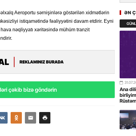
GoTürkiy
Awards 
ƏN 
əlxalq Aeroportu sərnişinlərə göstərilən xidmətlərin
-FOTOL
kəsizliyi istiqamətində fəaliyyətini davam etdirir. Eyni
GÜN
ava nəqliyyatı xəritəsində mühüm tranzit
23.07.
dirir.
Türkiyə 
istiqam
23.07.
“İlham Ə
Azərbay
mərhələ
31.07.
Ana dil
əri çəkib bizə göndərin
22.07.
birliyi
Rüstəm
YAP Səba
Günü q
22.07.
Deputat