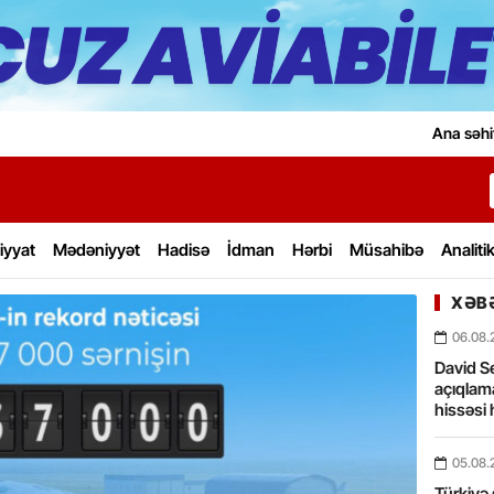
Ana səhi
iyyat
Mədəniyyət
Hadisə
İdman
Hərbi
Müsahibə
Analiti
XƏBƏ
06.08.
David Se
açıqlama
hissəsi 
05.08.
Türkiyə 