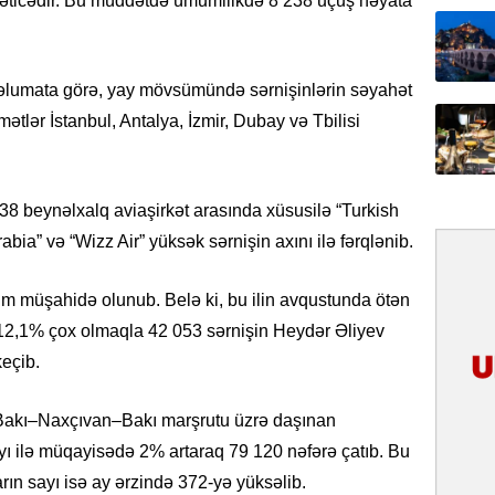
nəticədir. Bu müddətdə ümumilikdə 8 238 uçuş həyata
31.07.
İlin ilk
çox tur
məlumata görə, yay mövsümündə sərnişinlərin səyahət
ətlər İstanbul, Antalya, İzmir, Dubay və Tbilisi
31.07.
Yeni mü
Qırğızıs
ŞƏRH
38 beynəlxalq aviaşirkət arasında xüsusilə “Turkish
Arabia” və “Wizz Air” yüksək sərnişin axını ilə fərqlənib.
31.07.
Cavanşi
tım müşahidə olunub. Belə ki, bu ilin avqustunda ötən
Asiya öl
inkişaf e
 12,1% çox olmaqla 42 053 sərnişin Heydər Əliyev
eçib.
30.07.
Türkiyən
n Bakı–Naxçıvan–Bakı marşrutu üzrə daşınan
təcrübəs
 ayı ilə müqayisədə 2% artaraq 79 120 nəfərə çatıb. Bu
27.07.
rın sayı isə ay ərzində 372-yə yüksəlib.