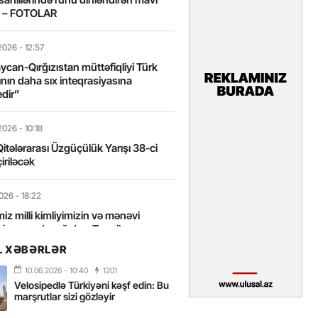
t – FOTOLAR
2026
- 12:57
can-Qırğızıstan müttəfiqliyi Türk
nın daha sıx inteqrasiyasına
edir”
2026
- 10:18
itələrarası Üzgüçülük Yarışı 38-ci
iriləcək
2026
- 18:22
miz milli kimliyimizin və mənəvi
izin əsas dayağıdır – Tənzilə
anlı
L XƏBƏRLƏR
10.06.2026
- 10:40
1201
2026
- 16:58
Velosipedlə Türkiyəni kəşf edin: Bu
axarını yalnız böyük liderlər dəyişir
marşrutlar sizi gözləyir