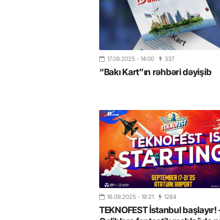
17.09.2025
- 14:00
337
“Bakı Kart”ın rəhbəri dəyişib
16.09.2025
- 19:21
1284
TEKNOFEST İstanbul başlayır! 