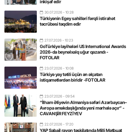
inkişaf edir
30.07.2026
- 10:28
Türkiyənin Egey sahilləri fərqli istirahət
təcrübəsi təqdim edir
27.07.2026
- 10:23
GoTürkiye layihələri US International Awards
2026-da beynəlxalq uğur qazandı -
FOTOLAR
23.07.2026
- 10:08
Türkiyə yay tətili üçün ən əlçatan
istiqamətlərdən biridir -FOTOLAR
23.07.2026
- 09:54
“İlham Əliyevin Almaniya səfəri Azərbaycan–
Avropa əməkdaşlığında yeni mərhələ açır” -
CAVANŞİR FEYZİYEV
22.07.2026
- 17:20
YAP Səbail rayon təşkilatında Milli Mətbuat