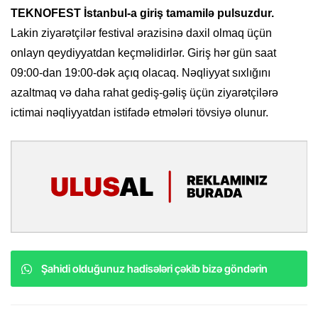
TEKNOFEST İstanbul-a giriş tamamilə pulsuzdur.
Lakin ziyarətçilər festival ərazisinə daxil olmaq üçün
onlayn qeydiyyatdan keçməlidirlər. Giriş hər gün saat
09:00-dan 19:00-dək açıq olacaq. Nəqliyyat sıxlığını
azaltmaq və daha rahat gediş-gəliş üçün ziyarətçilərə
ictimai nəqliyyatdan istifadə etmələri tövsiyə olunur.
Şahidi olduğunuz hadisələri çəkib bizə göndərin