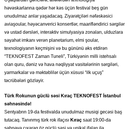
həvəskarlarına qədər hər kəs üçün festival beş gün
unudulmaz anlar yaşadacaq. Ziyarətçiləri nəfəskəsici
aviaşoular, həyəcanverici konsertlər, maarifləndirici sərgilər
və ustad dərsləri, interaktiv simulyasiya zonaları, ulduzlara
səyahət imkanı verən planetarium, elmi şoular,
texnologiyanın keçmişini və bu gününü əks etdirən
“TEKNOFEST Zaman Tuneli”, Türkiyənin milli istehsalı
olan quru, dəniz və hava nəqliyyat vasitələrinin sərgiləri,
yarmarkalar və məktəblilər üçün xüsusi “ilk uçuş”
təcrübələri gözləyir.
Türk Rokunun güclü səsi Kıraç TEKNOFEST İstanbul
səhnəsində!
Sentyabrın 19-da festivalda unudulmaz musiqi gecəsi baş
tutacaq. Tanınmış türk rok ifaçısı
Kıraç
saat 19:00-da
səhnəyə çıxaraq öz güclü səsi və unikal ifaları ilə