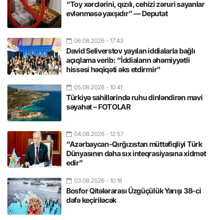
“Toy xərclərini, qızılı, cehizi zəruri sayanlar
evlənməsə yaxşıdır” — Deputat
06.08.2026
- 17:43
David Seliverstov yayılan iddialarla bağlı
açıqlama verib: “İddiaların əhəmiyyətli
hissəsi həqiqəti əks etdirmir”
05.08.2026
- 10:41
Türkiyə sahillərində ruhu dinləndirən mavi
səyahət – FOTOLAR
04.08.2026
- 12:57
“Azərbaycan-Qırğızıstan müttəfiqliyi Türk
Dünyasının daha sıx inteqrasiyasına xidmət
edir”
03.08.2026
- 10:18
Bosfor Qitələrarası Üzgüçülük Yarışı 38-ci
dəfə keçiriləcək