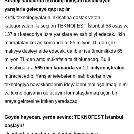
Strateji sahələrdə texnoloji inkişafı dəstəkləyən
yarışlarla gələcəyə qapı açılır
Kritik texnologiyaların inkişafına dəstək verən
kateqoriyaları ilə seçilən TEKNOFEST İstanbul 58 əsas və
137 alt kateqoriya üzrə yarışlara ev sahibliyi edəcək. İlkin
mərhələləri keçən komandalar 85 milyon TL-dən çox
maliyyə dəstəyi əldə edəcək, qaliblər isə ümumilikdə 65
milyon TL-dən artıq mükafatla təltif olunacaq. Bu il
müsabiqələrə
565 min komanda və 1,1 milyon iştirakçı
müraciət edib. Yarışlar tələbələrin, sahibkarların və
texnologiya həvəskarlarının ideyalarını reallaşdırmaq, elmi
və texnologiyanın gələcəyini formalaşdırmaq üçün bir
araya gəlməsinə imkan yaradacaq.
Göydə həyəcan, yerdə sevinc: TEKNOFEST İstanbul
başlayır!
Uşaqlardan gənclərə, ailələrdən texnologiya