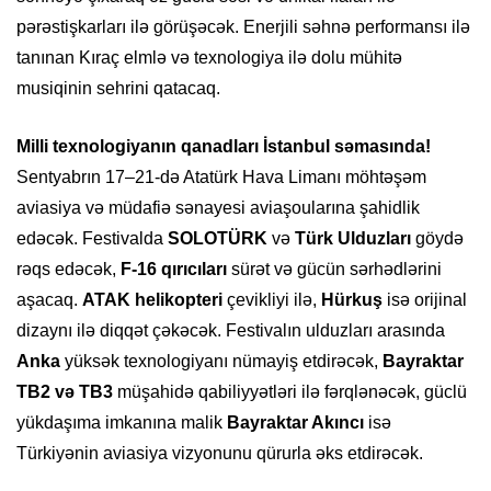
pərəstişkarları ilə görüşəcək. Enerjili səhnə performansı ilə
tanınan Kıraç elmlə və texnologiya ilə dolu mühitə
musiqinin sehrini qatacaq.
Milli texnologiyanın qanadları İstanbul səmasında!
Sentyabrın 17–21-də Atatürk Hava Limanı möhtəşəm
aviasiya və müdafiə sənayesi aviaşoularına şahidlik
edəcək. Festivalda
SOLOTÜRK
və
Türk Ulduzları
göydə
rəqs edəcək,
F-16 qırıcıları
sürət və gücün sərhədlərini
aşacaq.
ATAK helikopteri
çevikliyi ilə,
Hürkuş
isə orijinal
dizaynı ilə diqqət çəkəcək. Festivalın ulduzları arasında
Anka
yüksək texnologiyanı nümayiş etdirəcək,
Bayraktar
TB2 və TB3
müşahidə qabiliyyətləri ilə fərqlənəcək, güclü
yükdaşıma imkanına malik
Bayraktar Akıncı
isə
Türkiyənin aviasiya vizyonunu qürurla əks etdirəcək.