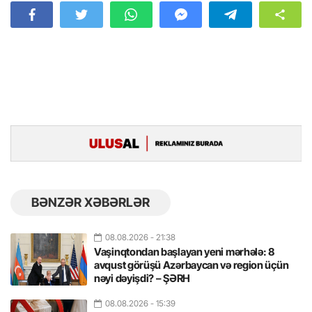
BƏNZƏR XƏBƏRLƏR
08.08.2026
- 21:38
Vaşinqtondan başlayan yeni mərhələ: 8
avqust görüşü Azərbaycan və region üçün
nəyi dəyişdi? – ŞƏRH
08.08.2026
- 15:39