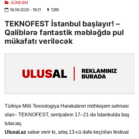
GÜNDƏM
16.09.2025
- 19:21
1285
TEKNOFEST İstanbul başlayır! –
Qaliblərə fantastik məbləğdə pul
mükafatı veriləcək
Türkiyə Milli Texnologiya Hərəkatının möhtəşəm səhnəsi
olan– TEKNOFEST, sentyabrın 17–21-də İstanbulda baş
tutacaq.
Ulusal.az
xəbər verir ki, artıq 13-cü dəfə keçirilən festival