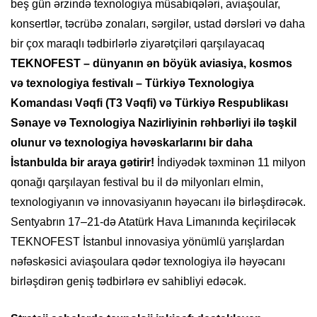
beş gün ərzində texnologiya müsabiqələri, aviaşoular,
konsertlər, təcrübə zonaları, sərgilər, ustad dərsləri və daha
bir çox maraqlı tədbirlərlə ziyarətçiləri qarşılayacaq
TEKNOFEST – dünyanın ən böyük aviasiya, kosmos
və texnologiya festivalı – Türkiyə Texnologiya
Komandası Vəqfi (T3 Vəqfi) və Türkiyə Respublikası
Sənaye və Texnologiya Nazirliyinin rəhbərliyi ilə təşkil
olunur və texnologiya həvəskarlarını bir daha
İstanbulda bir araya gətirir!
İndiyədək təxminən 11 milyon
qonağı qarşılayan festival bu il də milyonları elmin,
texnologiyanın və innovasiyanın həyəcanı ilə birləşdirəcək.
Sentyabrın 17–21-də Atatürk Hava Limanında keçiriləcək
TEKNOFEST İstanbul innovasiya yönümlü yarışlardan
nəfəskəsici aviaşoulara qədər texnologiya ilə həyəcanı
birləşdirən geniş tədbirlərə ev sahibliyi edəcək.