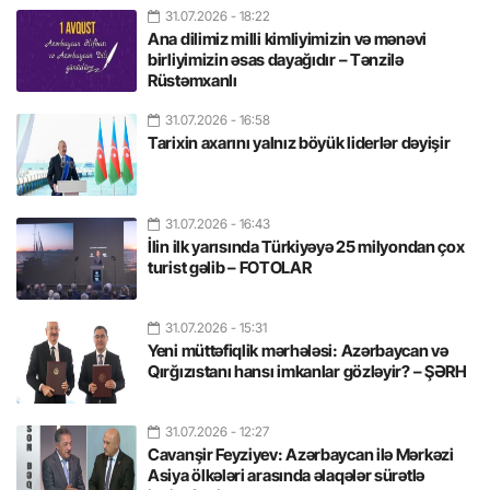
31.07.2026
- 18:22
Ana dilimiz milli kimliyimizin və mənəvi
birliyimizin əsas dayağıdır – Tənzilə
Rüstəmxanlı
31.07.2026
- 16:58
Tarixin axarını yalnız böyük liderlər dəyişir
31.07.2026
- 16:43
İlin ilk yarısında Türkiyəyə 25 milyondan çox
turist gəlib – FOTOLAR
31.07.2026
- 15:31
Yeni müttəfiqlik mərhələsi: Azərbaycan və
Qırğızıstanı hansı imkanlar gözləyir? – ŞƏRH
31.07.2026
- 12:27
Cavanşir Feyziyev: Azərbaycan ilə Mərkəzi
Asiya ölkələri arasında əlaqələr sürətlə