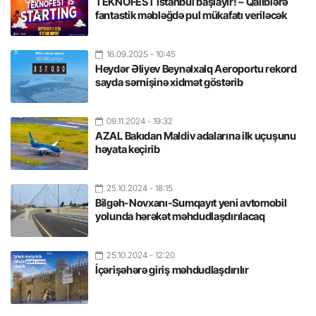
TEKNOFEST İstanbul başlayır! – Qaliblərə
fantastik məbləğdə pul mükafatı veriləcək
16.09.2025
- 10:45
Heydər Əliyev Beynəlxalq Aeroportu rekord
sayda sərnişinə xidmət göstərib
09.11.2024
- 19:32
AZAL Bakıdan Maldiv adalarına ilk uçuşunu
həyata keçirib
25.10.2024
- 18:15
Bilgəh-Novxanı-Sumqayıt yeni avtomobil
yolunda hərəkət məhdudlaşdırılacaq
25.10.2024
- 12:20
İçərişəhərə giriş məhdudlaşdırılır