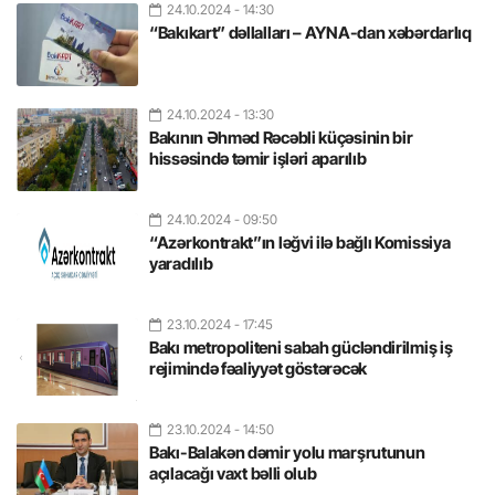
24.10.2024
- 14:30
“Bakıkart” dəllalları – AYNA-dan xəbərdarlıq
24.10.2024
- 13:30
Bakının Əhməd Rəcəbli küçəsinin bir
hissəsində təmir işləri aparılıb
24.10.2024
- 09:50
“Azərkontrakt”ın ləğvi ilə bağlı Komissiya
yaradılıb
23.10.2024
- 17:45
Bakı metropoliteni sabah gücləndirilmiş iş
rejimində fəaliyyət göstərəcək
23.10.2024
- 14:50
Bakı-Balakən dəmir yolu marşrutunun
açılacağı vaxt bəlli olub