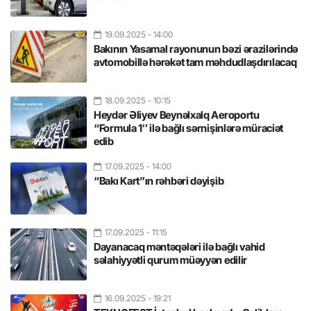
19.09.2025
- 14:00
Bakının Yasamal rayonunun bəzi ərazilərində
avtomobillə hərəkət tam məhdudlaşdırılacaq
18.09.2025
- 10:15
Heydər Əliyev Beynəlxalq Aeroportu
“Formula 1″ ilə bağlı sərnişinlərə müraciət
edib
17.09.2025
- 14:00
“Bakı Kart”ın rəhbəri dəyişib
17.09.2025
- 11:15
Dayanacaq məntəqələri ilə bağlı vahid
səlahiyyətli qurum müəyyən edilir
16.09.2025
- 19:21