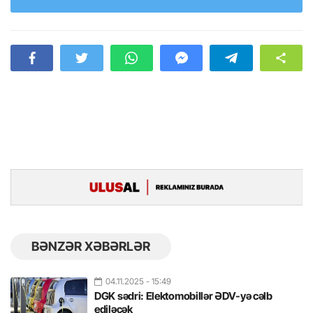
BƏNZƏR XƏBƏRLƏR
04.11.2025
- 15:49
DGK sədri: Elektomobillər ƏDV-yə cəlb
ediləcək