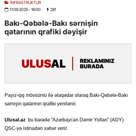
İNFRASTRUKTUR
17.09.2025
- 16:00
281
Bakı-Qəbələ-Bakı sərnişin
qatarının qrafiki dəyişir
Payız-qış mövsümü ilə əlaqədar olaraq Bakı-Qəbələ-Bakı
sərnişin qatarının qrafiki yenilənir.
Ulusal.az
bu barədə “Azərbaycan Dəmir Yolları” (ADY)
QSC-yə istinadən xəbər verir.