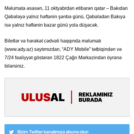
Məlumata əsasən, 11 oktyabrdan etibarən qatar – Bakıdan
Qəbələyə yalnız həftənin şənbə günü, Qəbələdən Bakıya
isə yalnız həftənin bazar günü yola düşəcək.
Biletlər və hərəkət cədvəli haqqında məlumatı
(www.ady.az) saytımızdan, “ADY Mobile” tətbiqindən və
7/24 fəaliyyət göstərən 1822 Çağrı Mərkəzindən öyrənə
bilərsiniz.
Bizim Twitter kanalımıza abunə olun