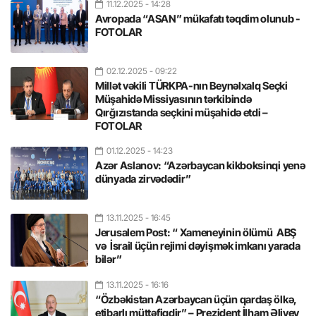
11.12.2025
- 14:28
Avropada “ASAN” mükafatı təqdim olunub -
FOTOLAR
02.12.2025
- 09:22
Millət vəkili TÜRKPA-nın Beynəlxalq Seçki
Müşahidə Missiyasının tərkibində
Qırğızıstanda seçkini müşahidə etdi –
FOTOLAR
01.12.2025
- 14:23
Azər Aslanov: “Azərbaycan kikboksinqi yenə
dünyada zirvədədir”
13.11.2025
- 16:45
Jerusalem Post: “ Xameneyinin ölümü ABŞ
və İsrail üçün rejimi dəyişmək imkanı yarada
bilər”
13.11.2025
- 16:16
“Özbəkistan Azərbaycan üçün qardaş ölkə,
etibarlı müttəfiqdir” – Prezident İlham Əliyev