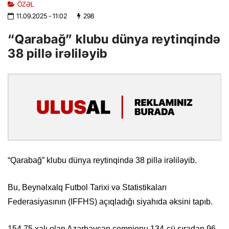
ÖZƏL
11.09.2025
- 11:02
298
“Qarabağ” klubu dünya reytinqində
38 pillə irəliləyib
“Qarabağ” klubu dünya reytinqində 38 pillə irəliləyib.
Bu, Beynəlxalq Futbol Tarixi və Statistikaları
Federasiyasının (IFFHS) açıqladığı siyahıda əksini tapıb.
154,75 xalı olan Azərbaycan çempionu 134-cü sıradan 96-