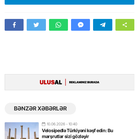
BƏNZƏR XƏBƏRLƏR
10.06.2026
- 10:40
Velosipedlə Türkiyəni kəşf edin: Bu
marşrutlar sizi gözləyir