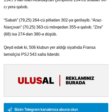
cı yerə qalxıb.
“Sabah” (79,25) 264-cü pillədən 302-yə geriləyib. “Araz-
Naxçıvan” (70,25) 363-cü mövqedən 355-ə qalxıb. “Zirə”
(68) isə 274-dən 380-ə düşüb.
Qeyd edək ki, 506 klubun yer aldığı siyahıda Fransa
təmsilçisi PSJ 543 xalla liderdir.
Bizim Telegram kanalımıza abunə olun