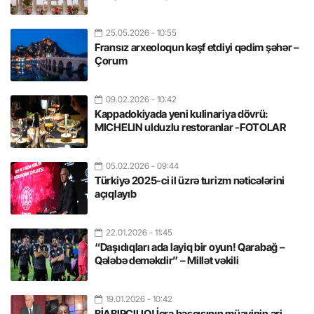
25.05.2026
- 10:55
Fransız arxeoloqun kəşf etdiyi qədim şəhər –
Çorum
09.02.2026
- 10:42
Kappadokiyada yeni kulinariya dövrü:
MICHELIN ulduzlu restoranlar -FOTOLAR
05.02.2026
- 09:44
Türkiyə 2025-ci il üzrə turizm nəticələrini
açıqlayıb
22.01.2026
- 11:45
“Daşıdıqları ada layiq bir oyun! Qarabağ –
Qələbə deməkdir” – Millət vəkili
19.01.2026
- 10:42
BİABIRÇILIQ! İcra başçısının müavinin əri