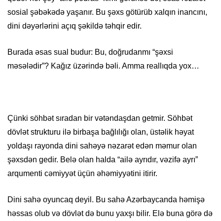
sosial şəbəkədə yaşanır. Bu şəxs götürüb xalqın inancını,
dini dəyərlərini açıq şəkildə təhqir edir.
Burada əsas sual budur: Bu, doğrudanmı “şəxsi
məsələdir”? Kağız üzərində bəli. Amma reallıqda yox…
Çünki söhbət sıradan bir vətəndaşdan getmir. Söhbət
dövlət strukturu ilə birbaşa bağlılığı olan, üstəlik həyat
yoldaşı rayonda dini sahəyə nəzarət edən məmur olan
şəxsdən gedir. Belə olan halda “ailə ayrıdır, vəzifə ayrı”
arqumenti cəmiyyət üçün əhəmiyyətini itirir.
Dini sahə oyuncaq deyil. Bu sahə Azərbaycanda həmişə
həssas olub və dövlət də bunu yaxşı bilir. Elə buna görə də