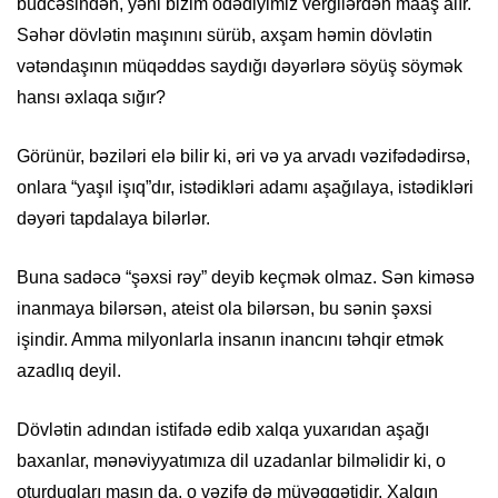
büdcəsindən, yəni bizim ödədiyimiz vergilərdən maaş alır.
Səhər dövlətin maşınını sürüb, axşam həmin dövlətin
vətəndaşının müqəddəs saydığı dəyərlərə söyüş söymək
hansı əxlaqa sığır?
Görünür, bəziləri elə bilir ki, əri və ya arvadı vəzifədədirsə,
onlara “yaşıl işıq”dır, istədikləri adamı aşağılaya, istədikləri
dəyəri tapdalaya bilərlər.
Buna sadəcə “şəxsi rəy” deyib keçmək olmaz. Sən kiməsə
inanmaya bilərsən, ateist ola bilərsən, bu sənin şəxsi
işindir. Amma milyonlarla insanın inancını təhqir etmək
azadlıq deyil.
Dövlətin adından istifadə edib xalqa yuxarıdan aşağı
baxanlar, mənəviyyatımıza dil uzadanlar bilməlidir ki, o
oturduqları maşın da, o vəzifə də müvəqqətidir. Xalqın