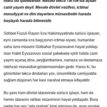
məhz bu qəbildəndir. Məsələ təkcə TikTok-da açılan
canlı yayım deyil. Məsələ dövlət vəzifəsi, ictimai
məsuliyyət və dini dəyərlərə münasibətin harada
başlayıb harada bitməsidir.
Söhbət Füzuli Rayon İcra Hakimiyyətində sürücü işləyən,
eyni zamanda icra başçısının ictimai-siyasi, humanitar
sahə üzrə müavini Gülbahar Eyvazovanın həyat yoldaşı
olan Habil Eyvazovun sosial şəbəkədə içkili halda canlı
yayım açaraq dinə, peyğəmbərlərə, namaza və dəstəmaza
istehzalı münasibət göstərməsindən gedir. Hansı ki, bu
görüntülər təkcə dindarları yox, ümumilikdə cəmiyyətdə
sağlam düşünən hər kəsi narahat etməyə kifayətdir.
Bu şəxs həm dövlət idarəsində sürücü işləyir, həm də
həmin idarənin rəhbər müavininin həyat yoldaşıdır. Bura
qədər hər şey “ailə podratı” kimi görünsə də, əsas rəzalət