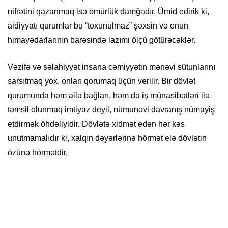
nifrətini qazanmaq isə ömürlük damğadır. Ümid edirik ki,
aidiyyatı qurumlar bu “toxunulmaz” şəxsin və onun
himayədarlarının barəsində lazımi ölçü götürəcəklər.
Vəzifə və səlahiyyət insana cəmiyyətin mənəvi sütunlarını
sarsıtmaq yox, onları qorumaq üçün verilir. Bir dövlət
qurumunda həm ailə bağları, həm də iş münasibətləri ilə
təmsil olunmaq imtiyaz deyil, nümunəvi davranış nümayiş
etdirmək öhdəliyidir. Dövlətə xidmət edən hər kəs
unutmamalıdır ki, xalqın dəyərlərinə hörmət elə dövlətin
özünə hörmətdir.