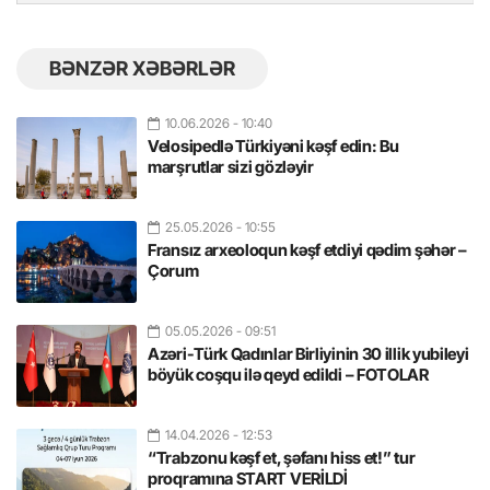
BƏNZƏR XƏBƏRLƏR
10.06.2026
- 10:40
Velosipedlə Türkiyəni kəşf edin: Bu
marşrutlar sizi gözləyir
25.05.2026
- 10:55
Fransız arxeoloqun kəşf etdiyi qədim şəhər –
Çorum
05.05.2026
- 09:51
Azəri-Türk Qadınlar Birliyinin 30 illik yubileyi
böyük coşqu ilə qeyd edildi – FOTOLAR
14.04.2026
- 12:53
“Trabzonu kəşf et, şəfanı hiss et!” tur
proqramına START VERİLDİ