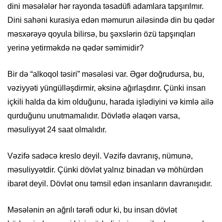
dini məsələlər hər rayonda təsadüfi adamlara tapşırılmır.
Dini sahəni kurasiya edən məmurun ailəsində din bu qədər
məsxərəyə qoyula bilirsə, bu şəxslərin özü tapşırıqları
yerinə yetirməkdə nə qədər səmimidir?
Bir də “alkoqol təsiri” məsələsi var. Əgər doğrudursa, bu,
vəziyyəti yüngülləşdirmir, əksinə ağırlaşdırır. Çünki insan
içkili halda da kim olduğunu, harada işlədiyini və kimlə ailə
qurduğunu unutmamalıdır. Dövlətlə əlaqən varsa,
məsuliyyət 24 saat olmalıdır.
Vəzifə sadəcə kreslo deyil. Vəzifə davranış, nümunə,
məsuliyyətdir. Çünki dövlət yalnız binadan və möhürdən
ibarət deyil. Dövlət onu təmsil edən insanların davranışıdır.
Məsələnin ən ağrılı tərəfi odur ki, bu insan dövlət