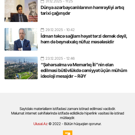
31.12.2025
- 11:25
Dünya azərbaycanlılarının həmrəyliyi artıq
tarixi çağırışdır
29.12.2025
- 10:42
İdman təkcə sağlam həyat tərzi demək deyil,
həm də beynəlxalq nüfuz məsələsidir
23.12.2025
- 12:46
“Şəhərsalma və Memarlıq İli”nin elan
edilməsi bütövlükdə cəmiyyət üçün mühüm
ideoloji mesajdır – RƏY
Saytdakı materialların istifadəsi zamanı istinad edilməsi vacibdir.
Məlumat internet səhifələrində istifadə edildikdə hiperlink vasitəsi ilə istinad
mütləqdir.
Ulusal.Az
© 2022 - Bütün hüquqları qorunur.