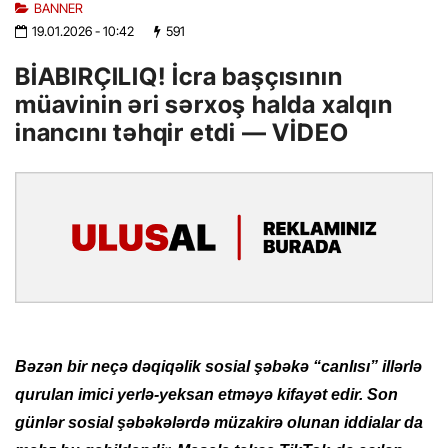
BANNER
19.01.2026
- 10:42
591
BİABIRÇILIQ! İcra başçısının
müavinin əri sərxoş halda xalqın
inancını təhqir etdi — VİDEO
Bəzən bir neçə dəqiqəlik sosial şəbəkə “canlısı” illərlə
qurulan imici yerlə-yeksan etməyə kifayət edir. Son
günlər sosial şəbəkələrdə müzakirə olunan iddialar da