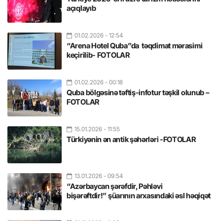
açıqlayıb
01.02.2026
- 12:54
“Arena Hotel Quba”da təqdimat mərasimi
keçirilib- FOTOLAR
01.02.2026
- 00:18
Quba bölgəsinə təftiş-infotur təşkil olunub –
FOTOLAR
15.01.2026
- 11:55
Türkiyənin ən antik şəhərləri -FOTOLAR
13.01.2026
- 09:54
“Azərbaycan şərəfdir, Pəhləvi
bişərəftdir!” şüarının arxasındaki əsl həqiqət