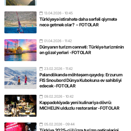
13.04.2026
- 10:45
Türkiyəyə istirahətə daha sərfəli qiymətə
necə getmək olar? – FOTOLAR
01.04.2026
- 11:42
Dünyanın turizm cənnəti: Türkiyə turizminin
ən gözəl yerləri -FOTOLAR
23.02.2026
- 11:42
Palandökəndə möhtəşəm qayıdış: Erzurum
FIS Snoubord Dünya Kubokuna ev sahibliyi
edəcək -FOTOLAR
09.02.2026
- 10:42
Kappadokiyada yeni kulinariya dövrü:
MICHELIN ulduzlu restoranlar -FOTOLAR
05.02.2026
- 09:44
Türkiyə 2025-ci il üzrə turizm nəticələrini