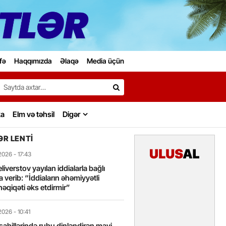
fə
Haqqımızda
Əlaqə
Media üçün
Search…
ka
Elm və təhsil
Digər
R LENTI
2026
- 17:43
liverstov yayılan iddialarla bağlı
 verib: “İddiaların əhəmiyyətli
həqiqəti əks etdirmir”
2026
- 10:41
sahillərində ruhu dinləndirən mavi