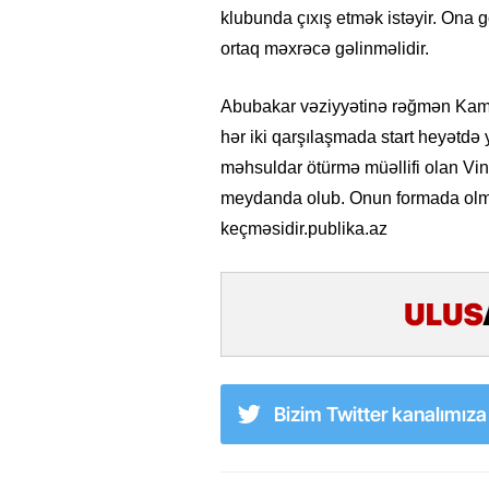
klubunda çıxış etmək istəyir. Ona g
ortaq məxrəcə gəlinməlidir.
Abubakar vəziyyətinə rəğmən Kamer
hər iki qarşılaşmada start heyətdə 
məhsuldar ötürmə müəllifi olan Vi
meydanda olub. Onun formada olmas
keçməsidir.publika.az
Bizim Twitter kanalımız