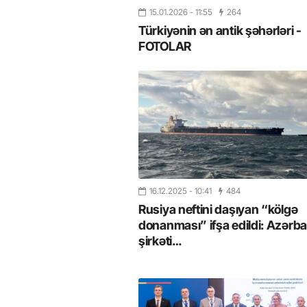
15.01.2026
- 11:55
264
Türkiyənin ən antik şəhərləri -
FOTOLAR
16.12.2025
- 10:41
484
Rusiya neftini daşıyan “kölgə
donanması” ifşa edildi: Azərb
şirkəti…