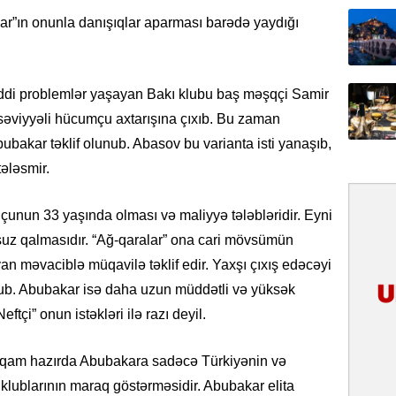
31.07.
alar”ın onunla danışıqlar aparması barədə yaydığı
İlin ilk
çox tur
di problemlər yaşayan Bakı klubu baş məşqçi Samir
31.07.
əviyyəli hücumçu axtarışına çıxıb. Bu zaman
Yeni mü
Qırğızıs
ubakar təklif olunub. Abasov bu varianta isti yanaşıb,
ŞƏRH
tələsmir.
31.07.
unun 33 yaşında olması və maliyyə tələbləridir. Eyni
Cavanşi
z qalmasıdır. “Ağ-qaralar” ona cari mövsümün
Asiya öl
inkişaf e
 məvaciblə müqavilə təklif edir. Yaxşı çıxış edəcəyi
ub. Abubakar isə daha uzun müddətli və yüksək
30.07.
ftçi” onun istəkləri ilə razı deyil.
Türkiyən
təcrübəs
əqam hazırda Abubakara sadəcə Türkiyənin və
27.07.
 klublarının maraq göstərməsidir. Abubakar elita