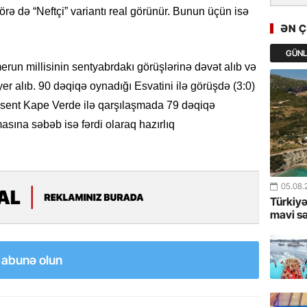
GoTürkiy
örə də “Neftçi” variantı real görünür. Bunun üçün isə
Awards 
ƏN 
-FOTOL
GÜN
un millisinin sentyabrdakı görüşlərinə dəvət alıb və
23.07.
yer alıb. 90 dəqiqə oynadığı Esvatini ilə görüşdə (3:0)
Türkiyə 
istiqam
nsent Kape Verde ilə qarşılaşmada 79 dəqiqə
ına səbəb isə fərdi olaraq hazırlıq
23.07.
“İlham Ə
Azərbay
mərhələ
05.08.
Türkiyə
22.07.
mavi s
YAP Səba
Günü q
a abunə olun
22.07.
Deputat