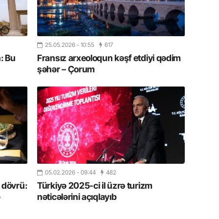
19.07.
Şuşa art
dialoq 
25.05.2026
- 10:55
617
: Bu
Fransız arxeoloqun kəşf etdiyi qədim
17.07.
şəhər – Çorum
Yeni dü
Türkiyə
15.07.
Albert R
təqdimat
15.07.
Türkiyə
yaxşı d
05.02.2026
- 09:44
482
 dövrü:
Türkiyə 2025-ci il üzrə turizm
-
nəticələrini açıqlayıb
14.07.
Beynəlx