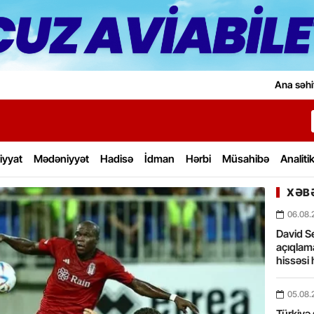
Ana səhi
iyyat
Mədəniyyət
Hadisə
İdman
Hərbi
Müsahibə
Analiti
XƏBƏ
06.08.
David Se
açıqlama
hissəsi 
05.08.
Türkiyə 