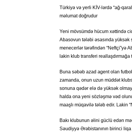
Türkiyə və yerli KİV-lərdə “ağ-qar
məlumat doğrudur
Yeni mövsümdə hücum xəttində cid
Abasovun tələbi əsasında yüksək s
menecerlər tərəfindən “Neftçi”yə Ab
lakin klub transferi reallaşdırmağa 
Buna səbəb azad agent olan futbolç
zamanda, onun uzun müddət klubsu
sonuna qədər elə də yüksək olmayan
halda ona yeni sözləşmə vəd olun
maaşlı müqavilə tələb edir. Lakin “Ne
Bakı klubunun əlini güclü edən m
Səudiyyə Ərəbistanının birinci liqa