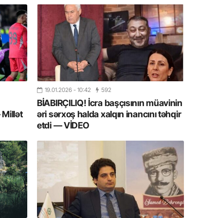
Azərbay
14.07.
Şuşa dü
mərkəzin
yazır
13.07.
19.01.2026
- 10:42
592
Azərbay
siyasi a
BİABIRÇILIQ! İcra başçısının müavinin
Millət
əri sərxoş halda xalqın inancını təhqir
etdi — VİDEO
13.07.
Cavanşi
Forumu 
hadisəd
13.07.
İstirahə
olan bu