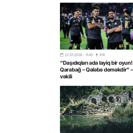
22.01.2026
- 11:45
374
“Daşıdıqları ada layiq bir oyun!
Qarabağ – Qələbə deməkdir” – 
vəkili