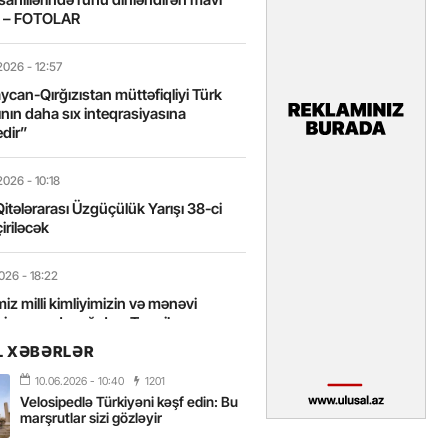
t – FOTOLAR
2026
- 12:57
can-Qırğızıstan müttəfiqliyi Türk
nın daha sıx inteqrasiyasına
edir”
2026
- 10:18
itələrarası Üzgüçülük Yarışı 38-ci
iriləcək
2026
- 18:22
miz milli kimliyimizin və mənəvi
izin əsas dayağıdır – Tənzilə
anlı
L XƏBƏRLƏR
10.06.2026
- 10:40
1201
2026
- 16:58
Velosipedlə Türkiyəni kəşf edin: Bu
axarını yalnız böyük liderlər dəyişir
marşrutlar sizi gözləyir