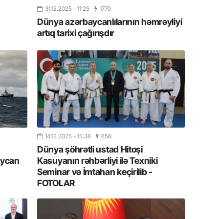
31.12.2025
- 11:25
1770
11.07.2
Dünya azərbaycanlılarının həmrəyliyi
“İndiki
artıq tarixi çağırışdır
mənada 
10.07.
Ankara 
diploma
Deputa
08.07.
Kapadoki
və Atçıl
14.12.2025
- 15:38
656
olundu
Dünya şöhrətli ustad Hitoşi
aycan
Kasuyanın rəhbərliyi ilə Texniki
07.07.
Seminar və İmtahan keçirilib -
NATO-nu
FOTOLAR
ola bilə
07.07.