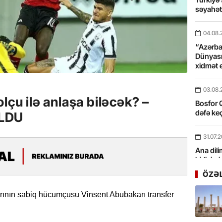
səyahə
04.08.
“Azərbay
Dünyası
xidmət 
03.08.
lçu ilə anlaşa biləcək? –
Bosfor Q
dəfə keç
OLDU
31.07.
Ana dili
birliyim
Rüstəmx
ÖZƏ
31.07.
larının sabiq hücumçusu Vinsent Abubakarı transfer
Tarixin 