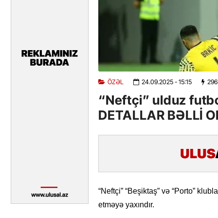
ÖZƏL
24.09.2025
- 15:15
296
“Neftçi” ulduz futbo
DETALLAR BƏLLİ 
“Neftçi” “Beşiktaş” və “Porto” klub
etməyə yaxındır.