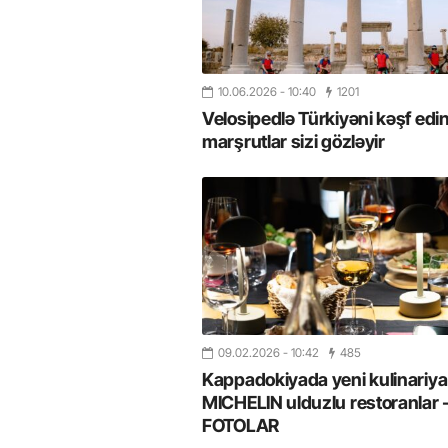
10.06.2026
- 10:40
1201
Velosipedlə Türkiyəni kəşf edin
marşrutlar sizi gözləyir
09.02.2026
- 10:42
485
Kappadokiyada yeni kulinariya
MICHELIN ulduzlu restoranlar 
FOTOLAR