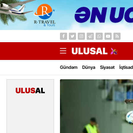
Gündəm
Dünya
Siyasət
İqtisad