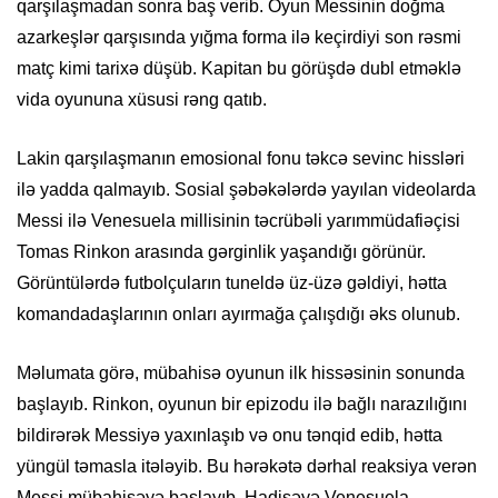
qarşılaşmadan sonra baş verib. Oyun Messinin doğma
azarkeşlər qarşısında yığma forma ilə keçirdiyi son rəsmi
matç kimi tarixə düşüb. Kapitan bu görüşdə dubl etməklə
vida oyununa xüsusi rəng qatıb.
Lakin qarşılaşmanın emosional fonu təkcə sevinc hissləri
ilə yadda qalmayıb. Sosial şəbəkələrdə yayılan videolarda
Messi ilə Venesuela millisinin təcrübəli yarımmüdafiəçisi
Tomas Rinkon arasında gərginlik yaşandığı görünür.
Görüntülərdə futbolçuların tuneldə üz-üzə gəldiyi, hətta
komandadaşlarının onları ayırmağa çalışdığı əks olunub.
Məlumata görə, mübahisə oyunun ilk hissəsinin sonunda
başlayıb. Rinkon, oyunun bir epizodu ilə bağlı narazılığını
bildirərək Messiyə yaxınlaşıb və onu tənqid edib, hətta
yüngül təmasla itələyib. Bu hərəkətə dərhal reaksiya verən
Messi mübahisəyə başlayıb. Hadisəyə Venesuela