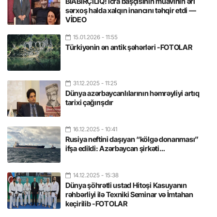
BİABIRÇILIQ! İcra başçısının müavinin əri
sərxoş halda xalqın inancını təhqir etdi —
VİDEO
15.01.2026
- 11:55
Türkiyənin ən antik şəhərləri -FOTOLAR
31.12.2025
- 11:25
Dünya azərbaycanlılarının həmrəyliyi artıq
tarixi çağırışdır
16.12.2025
- 10:41
Rusiya neftini daşıyan “kölgə donanması”
ifşa edildi: Azərbaycan şirkəti…
14.12.2025
- 15:38
Dünya şöhrətli ustad Hitoşi Kasuyanın
rəhbərliyi ilə Texniki Seminar və İmtahan
keçirilib -FOTOLAR