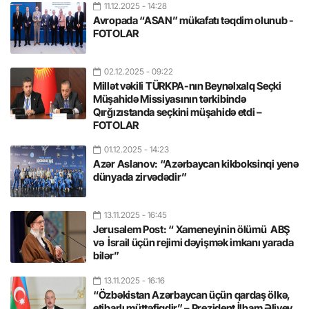
11.12.2025
- 14:28
Avropada “ASAN” mükafatı təqdim olunub -
FOTOLAR
02.12.2025
- 09:22
Millət vəkili TÜRKPA-nın Beynəlxalq Seçki
Müşahidə Missiyasının tərkibində
Qırğızıstanda seçkini müşahidə etdi –
FOTOLAR
01.12.2025
- 14:23
Azər Aslanov: “Azərbaycan kikboksinqi yenə
dünyada zirvədədir”
13.11.2025
- 16:45
Jerusalem Post: “ Xameneyinin ölümü ABŞ
və İsrail üçün rejimi dəyişmək imkanı yarada
bilər”
13.11.2025
- 16:16
“Özbəkistan Azərbaycan üçün qardaş ölkə,
etibarlı müttəfiqdir” – Prezident İlham Əliyev