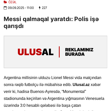
ÖZƏL
09.09.2025
- 11:00
227
Messi qalmaqal yaratdı: Polis işə
qarışdı
Argentina millisinin ulduzu Lionel Messi vida matçından
sonra rəqib futbolçu ilə mübahisə edib.
Ulusal.az
xəbər
verir ki, hadisə Buenos-Ayresdə, “Monumental”
stadionunda keçirilən və Argentina yığmasının Venesuela
üzərində 3:0 hesablı qələbəsi ilə başa çatan