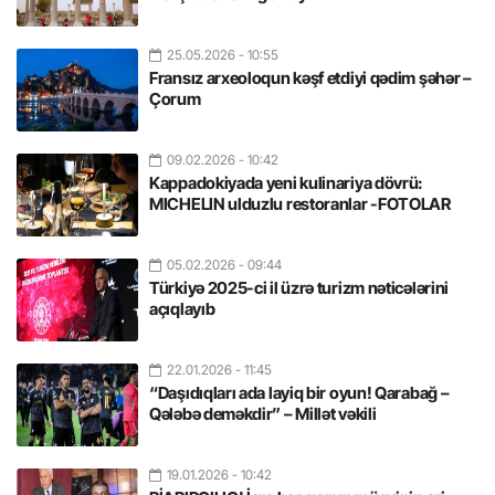
25.05.2026
- 10:55
Fransız arxeoloqun kəşf etdiyi qədim şəhər –
Çorum
09.02.2026
- 10:42
Kappadokiyada yeni kulinariya dövrü:
MICHELIN ulduzlu restoranlar -FOTOLAR
05.02.2026
- 09:44
Türkiyə 2025-ci il üzrə turizm nəticələrini
açıqlayıb
22.01.2026
- 11:45
“Daşıdıqları ada layiq bir oyun! Qarabağ –
Qələbə deməkdir” – Millət vəkili
19.01.2026
- 10:42