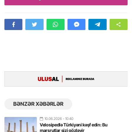
BƏNZƏR XƏBƏRLƏR
10.06.2026
- 10:40
Velosipedlə Türkiyəni kəşf edin: Bu
marşrutlar sizi gözləyir