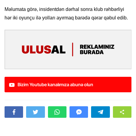
Məlumata görə, insidentdən dərhal sonra klub rəhbərliyi
hər iki oyunçu ilə yolları ayırmaq barədə qərar qəbul edib.
Bizim Youtube kanalımıza abunə olun