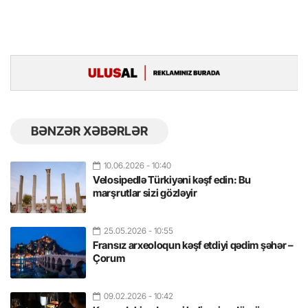
BƏNZƏR XƏBƏRLƏR
10.06.2026
- 10:40
Velosipedlə Türkiyəni kəşf edin: Bu
marşrutlar sizi gözləyir
25.05.2026
- 10:55
Fransız arxeoloqun kəşf etdiyi qədim şəhər –
Çorum
09.02.2026
- 10:42