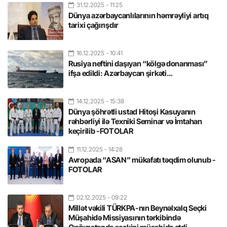
31.12.2025
- 11:25
Dünya azərbaycanlılarının həmrəyliyi artıq
tarixi çağırışdır
16.12.2025
- 10:41
Rusiya neftini daşıyan “kölgə donanması”
ifşa edildi: Azərbaycan şirkəti…
14.12.2025
- 15:38
Dünya şöhrətli ustad Hitoşi Kasuyanın
rəhbərliyi ilə Texniki Seminar və İmtahan
keçirilib -FOTOLAR
11.12.2025
- 14:28
Avropada “ASAN” mükafatı təqdim olunub -
FOTOLAR
02.12.2025
- 09:22
Millət vəkili TÜRKPA-nın Beynəlxalq Seçki
Müşahidə Missiyasının tərkibində