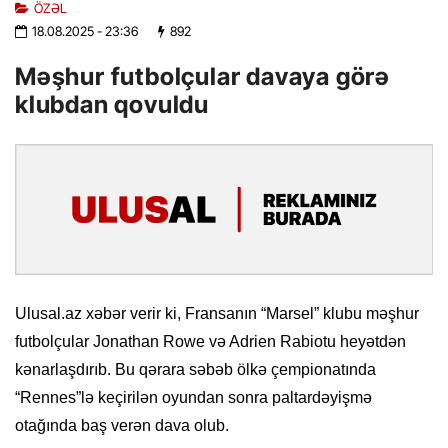
ÖZƏL
18.08.2025
- 23:36
892
Məşhur futbolçular davaya görə
klubdan qovuldu
Ulusal.az xəbər verir ki, Fransanın “Marsel” klubu məşhur
futbolçular Jonathan Rowe və Adrien Rabiotu heyətdən
kənarlaşdırıb. Bu qərara səbəb ölkə çempionatında
“Rennes”lə keçirilən oyundan sonra paltardəyişmə
otağında baş verən dava olub.