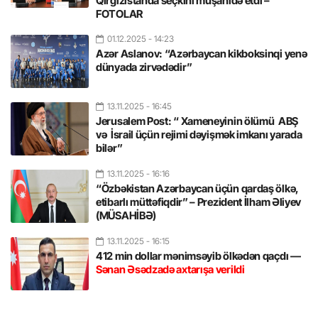
Qırğızıstanda seçkini müşahidə etdi –
FOTOLAR
01.12.2025
- 14:23
Azər Aslanov: “Azərbaycan kikboksinqi yenə
dünyada zirvədədir”
13.11.2025
- 16:45
Jerusalem Post: “ Xameneyinin ölümü ABŞ
və İsrail üçün rejimi dəyişmək imkanı yarada
bilər”
13.11.2025
- 16:16
“Özbəkistan Azərbaycan üçün qardaş ölkə,
etibarlı müttəfiqdir” – Prezident İlham Əliyev
(MÜSAHİBƏ)
13.11.2025
- 16:15
412 min dollar mənimsəyib ölkədən qaçdı —
Sənan Əsədzadə axtarışa verildi