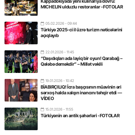
Kappadokiyada yeni kulinariya dövrü:
MICHELIN ulduzlu restoranlar -FOTOLAR
05.02.2026
- 09:44
Türkiyə 2025-ci il üzrə turizm nəticələrini
açıqlayıb
22.01.2026
- 11:45
“Daşıdıqları ada layiq bir oyun! Qarabağ –
Qələbə deməkdir” – Millət vəkili
19.01.2026
- 10:42
BİABIRÇILIQ! İcra başçısının müavinin əri
sərxoş halda xalqın inancını təhqir etdi —
VİDEO
15.01.2026
- 11:55
Türkiyənin ən antik şəhərləri -FOTOLAR