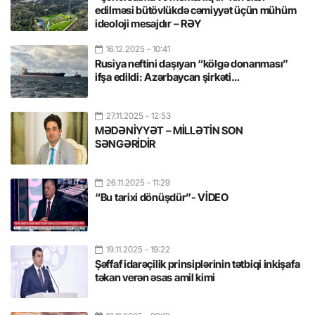
edilməsi bütövlükdə cəmiyyət üçün mühüm
ideoloji mesajdır – RƏY
16.12.2025
- 10:41
Rusiya neftini daşıyan “kölgə donanması”
ifşa edildi: Azərbaycan şirkəti…
27.11.2025
- 12:53
MƏDƏNİYYƏT – MİLLƏTİN SON
SƏNGƏRİDİR
26.11.2025
- 11:29
“Bu tarixi dönüşdür”- VİDEO
19.11.2025
- 19:22
Şəffaf idarəçilik prinsiplərinin tətbiqi inkişafa
təkan verən əsas amil kimi