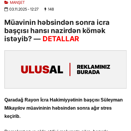
MANŞET
03.11.2025
- 12:27
148
Müavinin həbsindən sonra icra
başçısı hansı nazirdən kömək
istəyib? —
DETALLAR
Qaradağ Rayon İcra Hakimiyyətinin başçısı Süleyman
Mikayılov müavininin həbsindən sonra ağır stres
keçirib.