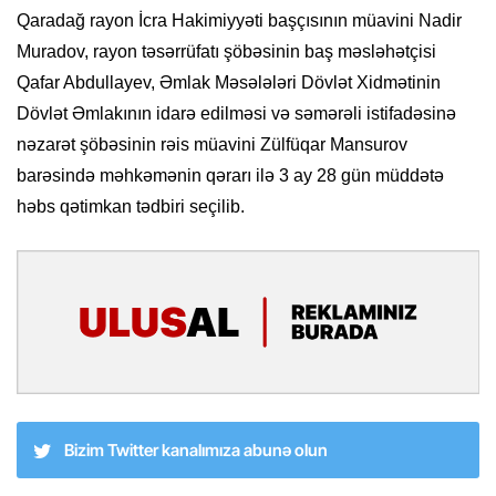
Qaradağ rayon İcra Hakimiyyəti başçısının müavini Nadir
Muradov, rayon təsərrüfatı şöbəsinin baş məsləhətçisi
Qafar Abdullayev, Əmlak Məsələləri Dövlət Xidmətinin
Dövlət Əmlakının idarə edilməsi və səmərəli istifadəsinə
nəzarət şöbəsinin rəis müavini Zülfüqar Mansurov
barəsində məhkəmənin qərarı ilə 3 ay 28 gün müddətə
həbs qətimkan tədbiri seçilib.
Bizim Twitter kanalımıza abunə olun