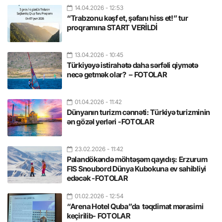
14.04.2026
- 12:53
“Trabzonu kəşf et, şəfanı hiss et!” tur
proqramına START VERİLDİ
13.04.2026
- 10:45
Türkiyəyə istirahətə daha sərfəli qiymətə
necə getmək olar? – FOTOLAR
01.04.2026
- 11:42
Dünyanın turizm cənnəti: Türkiyə turizminin
ən gözəl yerləri -FOTOLAR
23.02.2026
- 11:42
Palandökəndə möhtəşəm qayıdış: Erzurum
FIS Snoubord Dünya Kubokuna ev sahibliyi
edəcək -FOTOLAR
01.02.2026
- 12:54
“Arena Hotel Quba”da təqdimat mərasimi
keçirilib- FOTOLAR