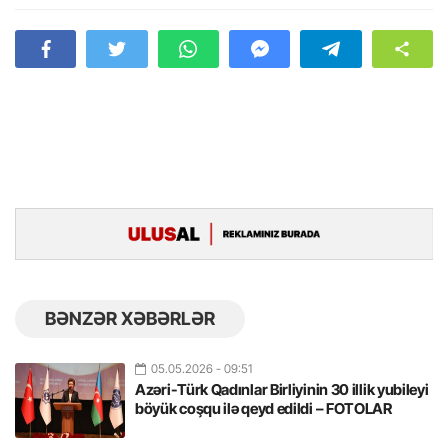
BƏNZƏR XƏBƏRLƏR
05.05.2026
- 09:51
Azəri-Türk Qadınlar Birliyinin 30 illik yubileyi
böyük coşqu ilə qeyd edildi – FOTOLAR