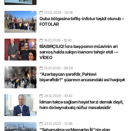
01.02.2026
- 00:18
Quba bölgəsinə təftiş-infotur təşkil olunub –
FOTOLAR
19.01.2026
- 10:42
BİABIRÇILIQ! İcra başçısının müavinin əri
sərxoş halda xalqın inancını təhqir etdi —
VİDEO
13.01.2026
- 09:54
“Azərbaycan şərəfdir, Pəhləvi
bişərəftdir!” şüarının arxasındaki əsl həqiqət
29.12.2025
- 10:42
İdman təkcə sağlam həyat tərzi demək deyil,
həm də beynəlxalq nüfuz məsələsidir
23.12.2025
- 12:46
“Şəhərsalma və Memarlıq İli”nin elan