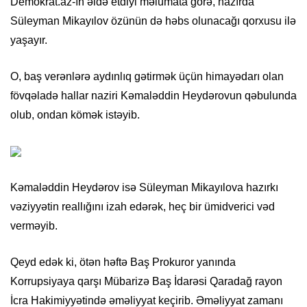
Demokrat.az-ın əldə etdiyi məlumata görə, hazırda
Süleyman Mikayılov özünün də həbs olunacağı qorxusu ilə
yaşayır.
O, baş verənlərə aydınlıq gətirmək üçün himayədarı olan
fövqəladə hallar naziri Kəmaləddin Heydərovun qəbulunda
olub, ondan kömək istəyib.
Kəmaləddin Heydərov isə Süleyman Mikayılova hazırkı
vəziyyətin reallığını izah edərək, heç bir ümidverici vəd
verməyib.
Qeyd edək ki, ötən həftə Baş Prokuror yanında
Korrupsiyaya qarşı Mübarizə Baş İdarəsi Qaradağ rayon
İcra Hakimiyyətində əməliyyat keçirib. Əməliyyat zamanı