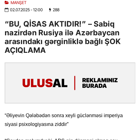
MANŞET
02.07.2025
- 12:00
288
“BU, QİSAS AKTIDIR!” – Sabiq
nazirdən Rusiya ilə Azərbaycan
arasındakı gərginliklə bağlı ŞOK
AÇIQLAMA
“Əliyevin Qələbədən sonra xeyli güclənməsi imperiya
siyasi psixologiyasına ziddir”