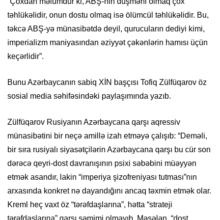
“Çoxdan məlumdur ki, ABŞ-nin düşməni olmaq çox
təhlükəlidir, onun dostu olmaq isə ölümcül təhlükəlidir. Bu,
təkcə ABŞ-yə münasibətdə deyil, qurucuların dediyi kimi,
imperializm maniyasından əziyyət çəkənlərin hamısı üçün
keçərlidir”.
Bunu Azərbaycanın sabiq XİN başçısı Tofiq Zülfüqarov öz
sosial media səhifəsindəki paylaşımında yazıb.
Zülfüqarov Rusiyanın Azərbaycana qarşı aqressiv
münasibətini bir neçə amillə izah etməyə çalışıb: “Deməli,
bir sıra rusiyalı siyasətçilərin Azərbaycana qarşı bu cür son
dərəcə qeyri-dost davranışının psixi səbəbini müəyyən
etmək asandır, lakin “imperiya şizofreniyası tutması”nın
arxasında konkret nə dayandığını ancaq təxmin etmək olar.
Kreml heç vaxt öz “tərəfdaşlarına”, hətta “strateji
tərəfdaşlarına” qarşı səmimi olmayıb. Məsələn, “dost