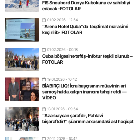
FIS Snoubord Dünya Kubokuna ev sahibliyi
edəcək -FOTOLAR
01.02.2026
- 12:54
“Arena Hotel Quba”da təqdimat mərasimi
keçirilib- FOTOLAR
01.02.2026
- 00:18
Quba bölgəsinə təftiş-infotur təşkil olunub –
FOTOLAR
19.01.2026
- 10:42
BİABIRÇILIQ! İcra başçısının müavinin əri
sərxoş halda xalqın inancını təhqir etdi —
VİDEO
13.01.2026
- 09:54
“Azərbaycan şərəfdir, Pəhləvi
bişərəftdir!” şüarının arxasındaki əsl həqiqət
29.12.2025
- 10:42