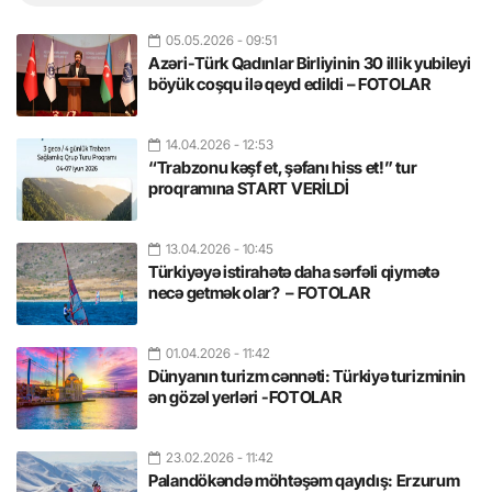
05.05.2026
- 09:51
Azəri-Türk Qadınlar Birliyinin 30 illik yubileyi
böyük coşqu ilə qeyd edildi – FOTOLAR
14.04.2026
- 12:53
“Trabzonu kəşf et, şəfanı hiss et!” tur
proqramına START VERİLDİ
13.04.2026
- 10:45
Türkiyəyə istirahətə daha sərfəli qiymətə
necə getmək olar? – FOTOLAR
01.04.2026
- 11:42
Dünyanın turizm cənnəti: Türkiyə turizminin
ən gözəl yerləri -FOTOLAR
23.02.2026
- 11:42
Palandökəndə möhtəşəm qayıdış: Erzurum