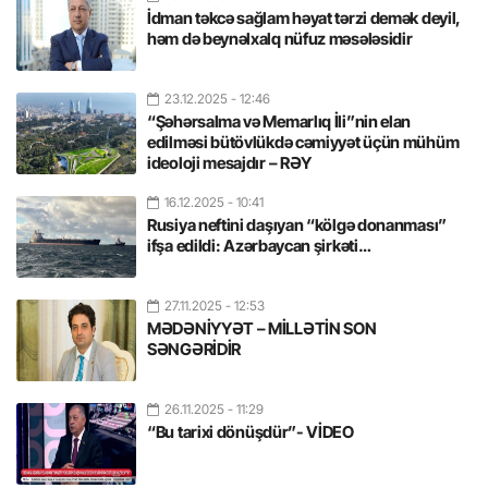
İdman təkcə sağlam həyat tərzi demək deyil,
həm də beynəlxalq nüfuz məsələsidir
23.12.2025
- 12:46
“Şəhərsalma və Memarlıq İli”nin elan
edilməsi bütövlükdə cəmiyyət üçün mühüm
ideoloji mesajdır – RƏY
16.12.2025
- 10:41
Rusiya neftini daşıyan “kölgə donanması”
ifşa edildi: Azərbaycan şirkəti…
27.11.2025
- 12:53
MƏDƏNİYYƏT – MİLLƏTİN SON
SƏNGƏRİDİR
26.11.2025
- 11:29
“Bu tarixi dönüşdür”- VİDEO