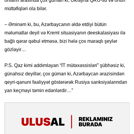
onların arasında çox güman ki, Ukrayna QRU-su və onun
müttəfiqləri ola bilər.
– Əminəm ki, bu, Azərbaycanın əldə etdiyi bütün
məlumatlar deyil və Kreml situasiyanın deeskalasiyası ilə
bağlı qərar qəbul etməsə, bizi hələ çox maraqlı şeylər
gözləyir…
P.S. Qaz kimi addımlayan “İT mütəxəssisləri” şübhəsiz ki,
günahsız deyillər, çox güman ki, Azərbaycan ərazisindən
qeyri-qanuni fəaliyyət göstərərək Rusiya sanksiyalarından
yan keçməyi təmin edənlərdir…”