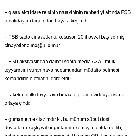
– qisas aktı idarə rəisinin müavininin rəhbərliyi altında FSB
əməkdaşları tərəfindən həyata keçirilib.
– FSB sadə cinayətlərlə, xüsusən 20 il əvvəl baş vermiş
cinayətlərlə məşğul olmur.
– FSB aksiyasından dərhal sonra media AZAL mülki
təyyarəsini vuran hava hücumundan müdafiə bölməsi
komandirinin etirafını dərc etdi.
– raketin mülki təyyarəyə buraxıldığı anın videoyazısı da
ortaya çıxdı;
– güman etmək lazımdır ki, bu mühüm sübut dost
dövlətlərin kəşfiyyat orqanlarının köməyi ilə əldə edilib,