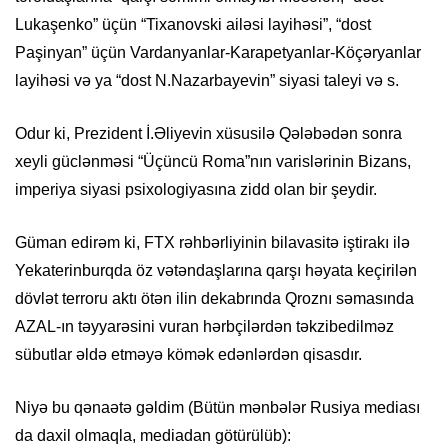
Lukaşenko” üçün “Tixanovski ailəsi layihəsi”, “dost
Paşinyan” üçün Vardanyanlar-Karapetyanlar-Köçəryanlar
layihəsi və ya “dost N.Nazarbayevin” siyasi taleyi və s.
Odur ki, Prezident İ.Əliyevin xüsusilə Qələbədən sonra
xeyli güclənməsi “Üçüncü Roma”nın varislərinin Bizans,
imperiya siyasi psixologiyasına zidd olan bir şeydir.
Güman edirəm ki, FTX rəhbərliyinin bilavasitə iştirakı ilə
Yekaterinburqda öz vətəndaşlarına qarşı həyata keçirilən
dövlət terroru aktı ötən ilin dekabrında Qroznı səmasında
AZAL-ın təyyarəsini vuran hərbçilərdən təkzibedilməz
sübutlar əldə etməyə kömək edənlərdən qisasdır.
Niyə bu qənaətə gəldim (Bütün mənbələr Rusiya mediası
da daxil olmaqla, mediadan götürülüb):