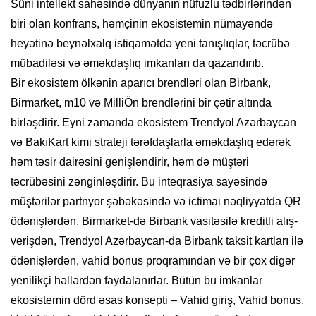
Süni intellekt sahəsində dünyanın nüfuzlu tədbirlərindən
biri olan konfrans, həmçinin ekosistemin nümayəndə
heyətinə beynəlxalq istiqamətdə yeni tanışlıqlar, təcrübə
mübadiləsi və əməkdaşlıq imkanları da qazandırıb.
Bir ekosistem ölkənin aparıcı brendləri olan Birbank,
Birmarket, m10 və MilliÖn brendlərini bir çətir altında
birləşdirir. Eyni zamanda ekosistem Trendyol Azərbaycan
və BakıKart kimi strateji tərəfdaşlarla əməkdaşlıq edərək
həm təsir dairəsini genişləndirir, həm də müştəri
təcrübəsini zənginləşdirir. Bu inteqrasiya sayəsində
müştərilər partnyor şəbəkəsində və ictimai nəqliyyatda QR
ödənişlərdən, Birmarket-də Birbank vasitəsilə kreditli alış-
verişdən, Trendyol Azərbaycan-da Birbank taksit kartları ilə
ödənişlərdən, vahid bonus proqramından və bir çox digər
yenilikçi həllərdən faydalanırlar. Bütün bu imkanlar
ekosistemin dörd əsas konsepti – Vahid giriş, Vahid bonus,