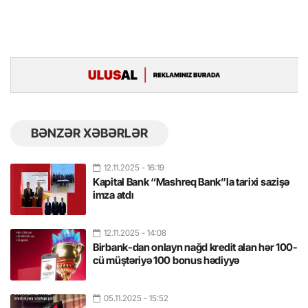
BƏNZƏR XƏBƏRLƏR
12.11.2025
- 16:19
Kapital Bank “Mashreq Bank”la tarixi sazişə
imza atdı
12.11.2025
- 14:08
Birbank-dan onlayn nağd kredit alan hər 100-
cü müştəriyə 100 bonus hədiyyə
05.11.2025
- 15:52