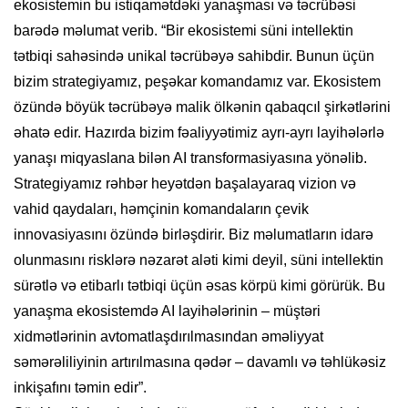
ekosistemin bu istiqamətdəki yanaşması və təcrübəsi
barədə məlumat verib. “Bir ekosistemi süni intellektin
tətbiqi sahəsində unikal təcrübəyə sahibdir. Bunun üçün
bizim strategiyamız, peşəkar komandamız var. Ekosistem
özündə böyük təcrübəyə malik ölkənin qabaqcıl şirkətlərini
əhatə edir. Hazırda bizim fəaliyyətimiz ayrı-ayrı layihələrlə
yanaşı miqyaslana bilən AI transformasiyasına yönəlib.
Strategiyamız rəhbər heyətdən başalayaraq vizion və
vahid qaydaları, həmçinin komandaların çevik
innovasiyasını özündə birləşdirir. Biz məlumatların idarə
olunmasını risklərə nəzarət aləti kimi deyil, süni intellektin
sürətlə və etibarlı tətbiqi üçün əsas körpü kimi görürük. Bu
yanaşma ekosistemdə AI layihələrinin – müştəri
xidmətlərinin avtomatlaşdırılmasından əməliyyat
səmərəliliyinin artırılmasına qədər – davamlı və təhlükəsiz
inkişafını təmin edir”.