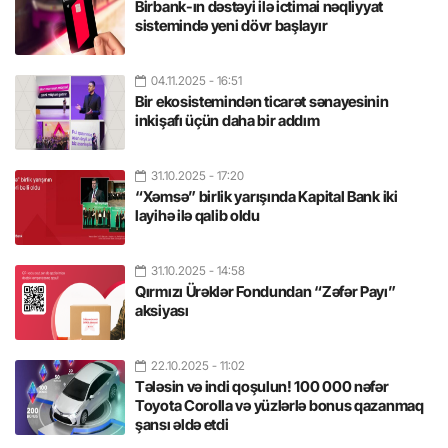
Birbank-ın dəstəyi ilə ictimai nəqliyyat
sistemində yeni dövr başlayır
04.11.2025
- 16:51
Bir ekosistemindən ticarət sənayesinin
inkişafı üçün daha bir addım
31.10.2025
- 17:20
“Xəmsə” birlik yarışında Kapital Bank iki
layihə ilə qalib oldu
31.10.2025
- 14:58
Qırmızı Ürəklər Fondundan “Zəfər Payı”
aksiyası
22.10.2025
- 11:02
Tələsin və indi qoşulun! 100 000 nəfər
Toyota Corolla və yüzlərlə bonus qazanmaq
şansı əldə etdi