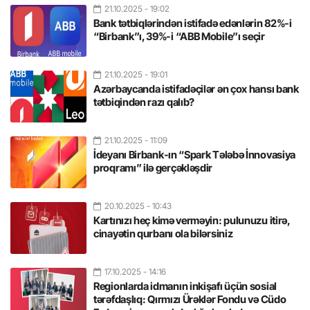
21.10.2025
- 19:02
Bank tətbiqlərindən istifadə edənlərin 82%-i
“Birbank”ı, 39%-i “ABB Mobile”ı seçir
21.10.2025
- 19:01
Azərbaycanda istifadəçilər ən çox hansı bank
tətbiqindən razı qalıb?
21.10.2025
- 11:09
İdeyanı Birbank-ın “Spark Tələbə İnnovasiya
proqramı” ilə gerçəkləşdir
20.10.2025
- 10:43
Kartınızı heç kimə verməyin: pulunuzu itirə,
cinayətin qurbanı ola bilərsiniz
17.10.2025
- 14:16
Regionlarda idmanın inkişafı üçün sosial
tərəfdaşlıq: Qırmızı Ürəklər Fondu və Cüdo