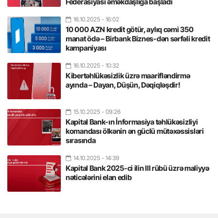
Federasiyası əməkdaşlığa başladı
16.10.2025
- 16:02
10 000 AZN kredit götür, aylıq cəmi 350
manat ödə – Birbank Biznes-dən sərfəli kredit
kampaniyası
16.10.2025
- 10:32
Kibertəhlükəsizlik üzrə maarifləndirmə
ayında – Dayan, Düşün, Dəqiqləşdir!
15.10.2025
- 09:26
Kapital Bank-ın İnformasiya təhlükəsizliyi
komandası ölkənin ən güclü mütəxəssisləri
sırasında
14.10.2025
- 14:39
Kapital Bank 2025-ci ilin III rübü üzrə maliyyə
nəticələrini elan edib