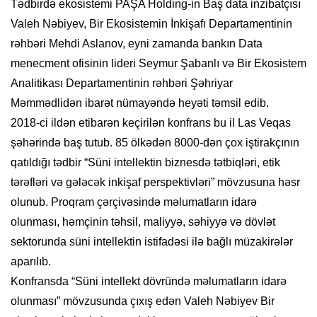
Tədbirdə ekosistemi PAŞA Holding-in Baş data inzibatçısı
Valeh Nəbiyev, Bir Ekosistemin İnkişafı Departamentinin
rəhbəri Mehdi Aslanov, eyni zamanda bankın Data
menecment ofisinin lideri Seymur Şabanlı və Bir Ekosistem
Analitikası Departamentinin rəhbəri Şəhriyar
Məmmədlidən ibarət nümayəndə heyəti təmsil edib.
2018-ci ildən etibarən keçirilən konfrans bu il Las Veqas
şəhərində baş tutub. 85 ölkədən 8000-dən çox iştirakçının
qatıldığı tədbir “Süni intellektin biznesdə tətbiqləri, etik
tərəfləri və gələcək inkişaf perspektivləri” mövzusuna həsr
olunub. Proqram çərçivəsində məlumatların idarə
olunması, həmçinin təhsil, maliyyə, səhiyyə və dövlət
sektorunda süni intellektin istifadəsi ilə bağlı müzakirələr
aparılıb.
Konfransda “Süni intellekt dövründə məlumatların idarə
olunması” mövzusunda çıxış edən Valeh Nəbiyev Bir