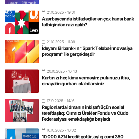
21.10.2025
- 19:01
Azərbaycanda istifadəçilər ən çox hansı bank
tətbiqindən razı qalıb?
21.10.2025
- 11:09
İdeyanı Birbank-ın “Spark Tələbə İnnovasiya
proqramı” ilə gerçəkləşdir
20.10.2025
- 10:43
Kartınızı heç kimə verməyin: pulunuzu itirə,
cinayətin qurbanı ola bilərsiniz
17.10.2025
- 14:16
Regionlarda idmanın inkişafı üçün sosial
tərəfdaşlıq: Qırmızı Ürəklər Fondu və Cüdo
Federasiyası əməkdaşlığa başladı
16.10.2025
- 16:02
10 000 AZN kredit götür, aylıq cəmi 350