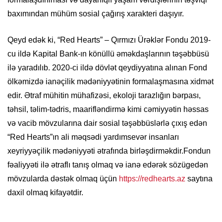
baxımından mühüm sosial çağırış xarakteri daşıyır.
Qeyd edək ki, “Red Hearts” – Qırmızı Ürəklər Fondu 2019-
cu ildə Kapital Bank-ın könüllü əməkdaşlarının təşəbbüsü
ilə yaradılıb. 2020-ci ildə dövlət qeydiyyatına alınan Fond
ölkəmizdə ianəçilik mədəniyyətinin formalaşmasına xidmət
edir. Ətraf mühitin mühafizəsi, ekoloji tarazlığın bərpası,
təhsil, təlim-tədris, maarifləndirmə kimi cəmiyyətin həssas
və vacib mövzularına dair sosial təşəbbüslərlə çıxış edən
“Red Hearts”ın ali məqsədi yardımsevər insanları
xeyriyyəçilik mədəniyyəti ətrafında birləşdirməkdir.Fondun
fəaliyyəti ilə ətraflı tanış olmaq və ianə edərək sözügedən
mövzularda dəstək olmaq üçün
https://redhearts.az
saytına
daxil olmaq kifayətdir.