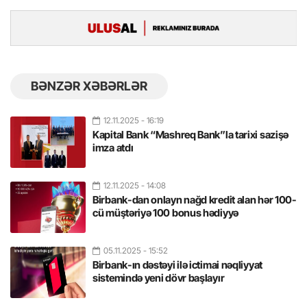
BƏNZƏR XƏBƏRLƏR
12.11.2025
- 16:19
Kapital Bank “Mashreq Bank”la tarixi sazişə
imza atdı
12.11.2025
- 14:08
Birbank-dan onlayn nağd kredit alan hər 100-
cü müştəriyə 100 bonus hədiyyə
05.11.2025
- 15:52
Birbank-ın dəstəyi ilə ictimai nəqliyyat
sistemində yeni dövr başlayır