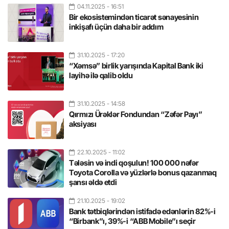
04.11.2025
- 16:51
Bir ekosistemindən ticarət sənayesinin
inkişafı üçün daha bir addım
31.10.2025
- 17:20
“Xəmsə” birlik yarışında Kapital Bank iki
layihə ilə qalib oldu
31.10.2025
- 14:58
Qırmızı Ürəklər Fondundan “Zəfər Payı”
aksiyası
22.10.2025
- 11:02
Tələsin və indi qoşulun! 100 000 nəfər
Toyota Corolla və yüzlərlə bonus qazanmaq
şansı əldə etdi
21.10.2025
- 19:02
Bank tətbiqlərindən istifadə edənlərin 82%-i
“Birbank”ı, 39%-i “ABB Mobile”ı seçir