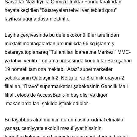
Sərvətlər Nazirliyi ilə Qırmızı Ürəklər Fondu tərəfindən
həyata keçirilən “Batareyaları təhvil ver, təbiəti qoru”
layihəsi uğurla davam etdirilir.
Layihə çərçivəsində bu dəfə ekokönüllülər tərəfindən
müxtəlif məntəqələrdən ümumilikdə 96 kq işlənmiş
batareya toplanaraq “Tullantıları İdarəetmə Mərkəzi” MMC-
yə təhvil verilib. Toplama prosesində könüllülər Bakı şəhəri
19 nömrəli tam orta məktəb, “Araz” supermarketlər
şəbəkəsinin Qutqaşınlı-2, Neftçilər və 8-ci mikrorayon-2
filialları, “Bravo” supermarketlər şəbəkəsinin Gənclik Mall
filialı, eləcə də AccessBank-ın baş ofisi və digər
məkanlarda fəal şəkildə iştirak ediblər.
Bu təşəbbüs ətraf mühitin qorunmasına xidmət etməklə
yanaşı, cəmiyyətə ekoloji məsuliyyət hissinin
formalaşdırılması və dayanıqlı yaşam vərdişlərinin təşviqi