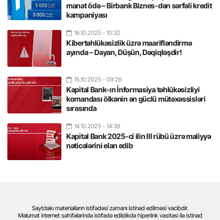
manat ödə – Birbank Biznes-dən sərfəli kredit
kampaniyası
16.10.2025
- 10:32
Kibertəhlükəsizlik üzrə maarifləndirmə
ayında – Dayan, Düşün, Dəqiqləşdir!
15.10.2025
- 09:26
Kapital Bank-ın İnformasiya təhlükəsizliyi
komandası ölkənin ən güclü mütəxəssisləri
sırasında
14.10.2025
- 14:39
Kapital Bank 2025-ci ilin III rübü üzrə maliyyə
nəticələrini elan edib
Saytdakı materialların istifadəsi zamanı istinad edilməsi vacibdir.
Məlumat internet səhifələrində istifadə edildikdə hiperlink vasitəsi ilə istinad