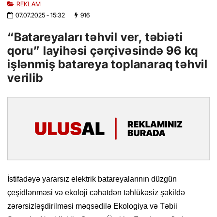
REKLAM
07.07.2025
- 15:32
916
“Batareyaları təhvil ver, təbiəti
qoru” layihəsi çərçivəsində 96 kq
işlənmiş batareya toplanaraq təhvil
verilib
İstifadəyə yararsız elektrik batareyalarının düzgün
çeşidlənməsi və ekoloji cəhətdən təhlükəsiz şəkildə
zərərsizləşdirilməsi məqsədilə Ekologiya və Təbii