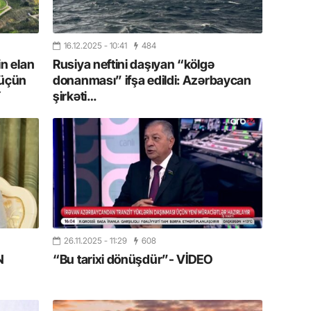
11.07.2
“İndiki
mənada 
16.12.2025
- 10:41
484
in elan
Rusiya neftini daşıyan “kölgə
 üçün
donanması” ifşa edildi: Azərbaycan
10.07.
Y
şirkəti…
Ankara 
diploma
Deputa
08.07.
Kapadoki
və Atçıl
olundu
07.07.
26.11.2025
- 11:29
608
NATO-nu
N
“Bu tarixi dönüşdür”- VİDEO
ola bilə
07.07.