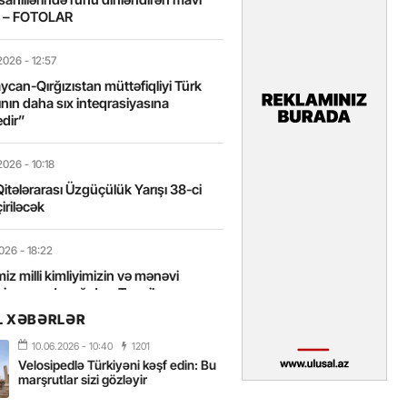
t – FOTOLAR
2026
- 12:57
can-Qırğızıstan müttəfiqliyi Türk
nın daha sıx inteqrasiyasına
edir”
2026
- 10:18
itələrarası Üzgüçülük Yarışı 38-ci
iriləcək
2026
- 18:22
miz milli kimliyimizin və mənəvi
izin əsas dayağıdır – Tənzilə
anlı
L XƏBƏRLƏR
10.06.2026
- 10:40
1201
2026
- 16:58
Velosipedlə Türkiyəni kəşf edin: Bu
axarını yalnız böyük liderlər dəyişir
marşrutlar sizi gözləyir