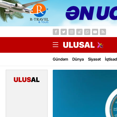
Gündəm
Dünya
Siyasət
İqtisad