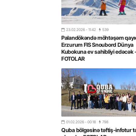
23.02.2026
- 11:42
539
Palandökəndə möhtəşəm qayıd
Erzurum FIS Snoubord Dünya
Kubokuna ev sahibliyi edəcək 
FOTOLAR
01.02.2026
- 00:18
798
Quba bölgəsinə təftiş-infotur t