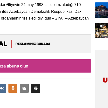
31.07.
dər Əliyevin 24 may 1998-ci ildə imzaladığı 710
İlin ilk
 ildə Azərbaycan Demokratik Respublikası Daxili
çox tur
is orqanlarının təsis edildiyi gün – 2 iyul – Azərbaycan
31.07.
Yeni mü
Qırğızıs
ŞƏRH
31.07.
Cavanşi
ıza abunə olun
Asiya öl
inkişaf e
30.07.
Türkiyən
təcrübəs
27.07.