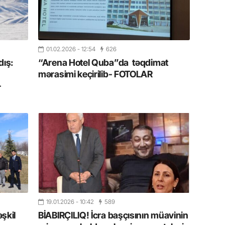
19.07.
Şuşa art
dialoq 
01.02.2026
- 12:54
626
17.07.
ış:
“Arena Hotel Quba”da təqdimat
Yeni dü
mərasimi keçirilib- FOTOLAR
Türkiyə
-
15.07.
Albert R
təqdimat
15.07.
Türkiyə
yaxşı d
19.01.2026
- 10:42
589
14.07.
əşkil
BİABIRÇILIQ! İcra başçısının müavinin
Beynəlx