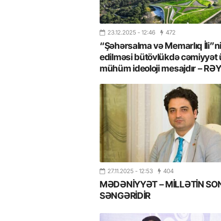
23.12.2025
- 12:46
472
“Şəhərsalma və Memarlıq İli”n
edilməsi bütövlükdə cəmiyyət
mühüm ideoloji mesajdır – RƏ
27.11.2025
- 12:53
404
MƏDƏNİYYƏT – MİLLƏTİN SO
SƏNGƏRİDİR