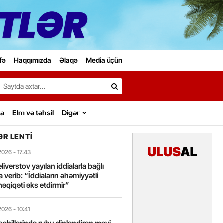
fə
Haqqımızda
Əlaqə
Media üçün
Search…
ka
Elm və təhsil
Digər
R LENTI
2026
- 17:43
liverstov yayılan iddialarla bağlı
 verib: “İddiaların əhəmiyyətli
həqiqəti əks etdirmir”
2026
- 10:41
sahillərində ruhu dinləndirən mavi