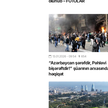
olunub – FOTOLAR
13.01.2026
- 09:54
654
“Azərbaycan şərəfdir, Pəhləvi
bişərəftdir!” şüarının arxasında
həqiqət