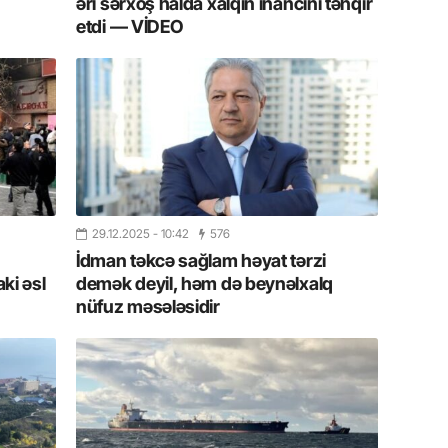
Azərbay
əri sərxoş halda xalqın inancını təhqir
etdi — VİDEO
14.07.
Şuşa dü
mərkəzin
yazır
13.07.
Azərbay
siyasi a
29.12.2025
- 10:42
576
İdman təkcə sağlam həyat tərzi
13.07.
ki əsl
demək deyil, həm də beynəlxalq
Cavanşi
Forumu 
nüfuz məsələsidir
hadisəd
13.07.
İstirahə
olan bu