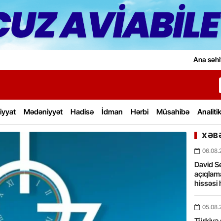
Ana səhi
iyyat
Mədəniyyət
Hadisə
İdman
Hərbi
Müsahibə
Analiti
XƏBƏ
06.08.
David Se
açıqlama
hissəsi 
05.08.
Türkiyə 