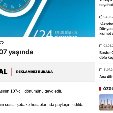
səyahə
04.08.
“Azərbay
Dünyası
xidmət 
170
03.08.
107 yaşında
Bosfor Q
dəfə keç
31.07.
Ana dili
birliyim
Rüstəmx
ÖZƏ
ının 107-ci ildönümünü qeyd edir.
31.07.
inin sosial şəbəkə hesablarında paylaşım edilib.
Tarixin 