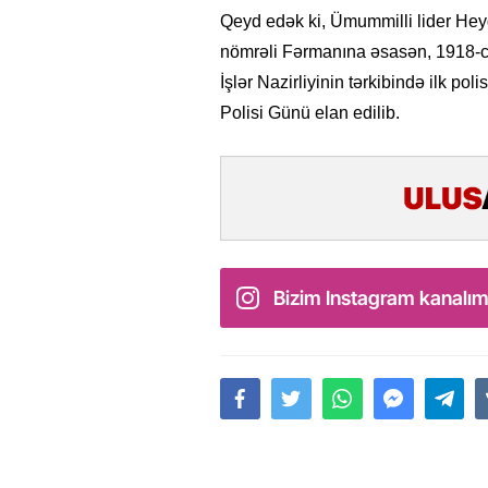
Qeyd edək ki, Ümummilli lider Hey
nömrəli Fərmanına əsasən, 1918-ci
İşlər Nazirliyinin tərkibində ilk pol
Polisi Günü elan edilib.
Bizim Instagram kanalım