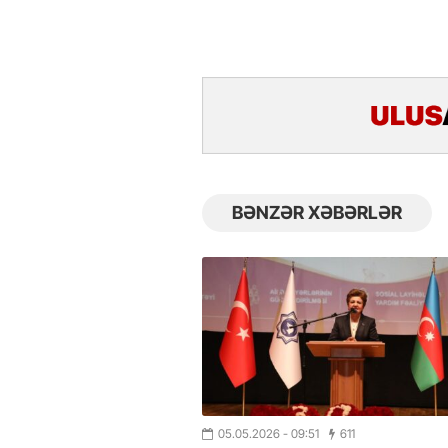
BƏNZƏR XƏBƏRLƏR
05.05.2026
- 09:51
611