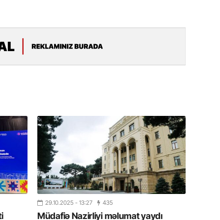
19.07.
Şuşa art
dialoq 
17.07.
Yeni dü
Türkiyə
15.07.
Albert R
təqdimat
15.07.
Türkiyə
yaxşı d
14.07.
29.10.2025
- 13:27
435
Beynəlx
i
Müdafiə Nazirliyi məlumat yaydı