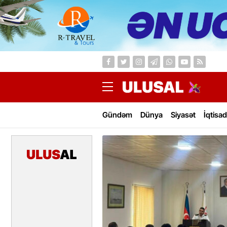
Gündəm
Dünya
Siyasət
İqtisad