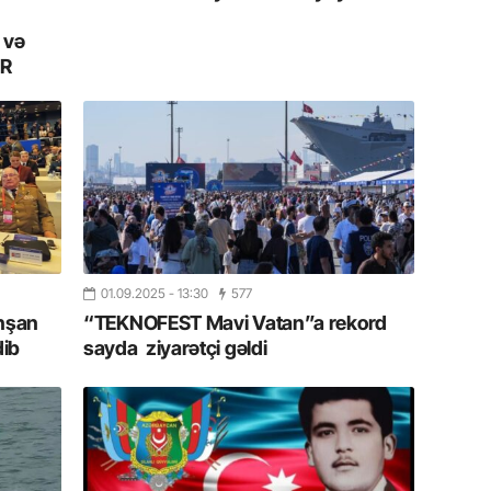
Azərbay
 və
14.07.
AR
Şuşa dü
mərkəzin
yazır
13.07.
Azərbay
siyasi a
13.07.
01.09.2025
- 13:30
577
Cavanşi
anşan
“TEKNOFEST Mavi Vatan”a rekord
Forumu 
dib
sayda ziyarətçi gəldi
hadisəd
13.07.
İstirahə
olan bu