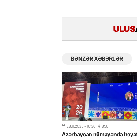
BƏNZƏR XƏBƏRLƏR
28.11.2025
- 16:30
856
Azərbaycan nümayəndə heyət