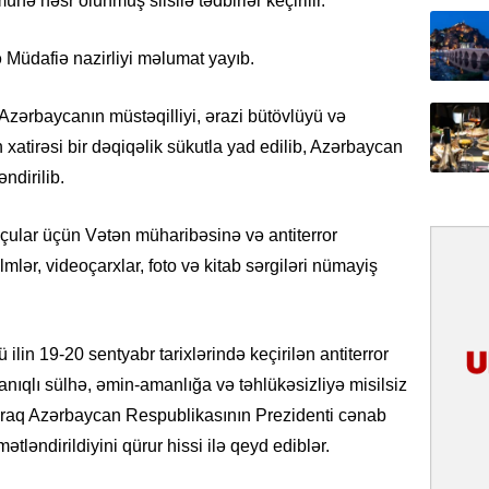
ünə həsr olunmuş silsilə tədbirlər keçirilir.
31.07.
İlin ilk
ə Müdafiə nazirliyi məlumat yayıb.
çox tur
nı Azərbaycanın müstəqilliyi, ərazi bütövlüyü və
31.07.
 xatirəsi bir dəqiqəlik sükutla yad edilib, Azərbaycan
Yeni mü
Qırğızıs
ndirilib.
ŞƏRH
qçular üçün Vətən müharibəsinə və antiterror
31.07.
mlər, videoçarxlar, foto və kitab sərgiləri nümayiş
Cavanşi
Asiya öl
inkişaf e
ilin 19-20 sentyabr tarixlərində keçirilən antiterror
30.07.
ıqlı sülhə, əmin-amanlığa və təhlükəsizliyə misilsiz
Türkiyən
raraq Azərbaycan Respublikasının Prezidenti cənab
təcrübəs
tləndirildiyini qürur hissi ilə qeyd ediblər.
27.07.