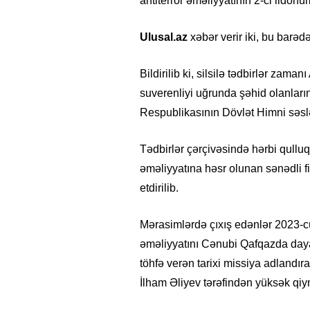
antiterror əməliyyatının 2-ci ildönüm
Ulusal.az
xəbər verir iki, bu barəd
Bildirilib ki, silsilə tədbirlər zama
suverenliyi uğrunda şəhid olanların
Respublikasının Dövlət Himni səslə
Tədbirlər çərçivəsində hərbi qullu
əməliyyatına həsr olunan sənədli fil
etdirilib.
Mərasimlərdə çıxış edənlər 2023-cü 
əməliyyatını Cənubi Qafqazda dayan
töhfə verən tarixi missiya adlandı
İlham Əliyev tərəfindən yüksək qiymə