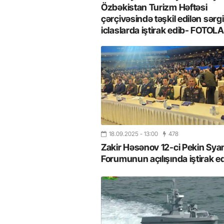
Özbəkistan Turizm Həftəsi
çərçivəsində təşkil edilən sərgi
iclaslarda iştirak edib- FOTOL
18.09.2025
- 13:00
478
Zakir Həsənov 12-ci Pekin Sy
Forumunun açılışında iştirak e