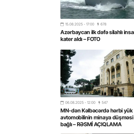
15.08.2025
- 17:00
678
Azərbaycan ilk dəfə silahlı ins
kater aldı – FOTO
06.08.2025
- 12:00
547
MN-dən Kəlbəcərdə hərbi yük
avtomobilinin minaya düşməsi 
bağlı – RƏSMİ AÇIQLAMA