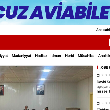
Ana səhi
iyyat
Mədəniyyət
Hadisə
İdman
Hərbi
Müsahibə
Analiti
XƏBƏ
06.08.
David Se
açıqlama
hissəsi 
05.08.
Türkiyə 