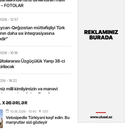
t – FOTOLAR
2026
- 12:57
can-Qırğızıstan müttəfiqliyi Türk
nın daha sıx inteqrasiyasına
edir”
2026
- 10:18
itələrarası Üzgüçülük Yarışı 38-ci
iriləcək
2026
- 18:22
miz milli kimliyimizin və mənəvi
izin əsas dayağıdır – Tənzilə
anlı
L XƏBƏRLƏR
10.06.2026
- 10:40
1201
2026
- 16:58
Velosipedlə Türkiyəni kəşf edin: Bu
axarını yalnız böyük liderlər dəyişir
marşrutlar sizi gözləyir