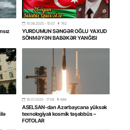
11.07.2
“İndiki
mənada 
10.08.2025
- 15:07
762
ansız
YURDUMUN SƏNGƏR OĞLU YAXUD
10.07.
SÖNMƏYƏN BABƏKƏR YANĞISI
Ankara 
diploma
Deputa
08.07.
Kapadoki
və Atçıl
olundu
18.07.2025
- 17:59
688
07.07.
ASELSAN-dan Azərbaycana yüksək
NATO-nu
ola bilə
ilə
texnologiyalı kosmik təşəbbüs –
FOTOLAR
07.07.