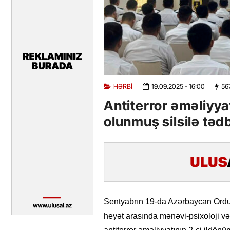
HƏRBI
19.09.2025
- 16:00
56
Antiterror əməliyya
olunmuş silsilə tədbi
Sentyabrın 19-da Azərbaycan Ordus
heyət arasında mənəvi-psixoloji 