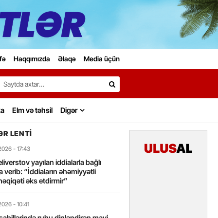
fə
Haqqımızda
Əlaqə
Media üçün
Search…
ka
Elm və təhsil
Digər
R LENTI
2026
- 17:43
liverstov yayılan iddialarla bağlı
 verib: “İddiaların əhəmiyyətli
həqiqəti əks etdirmir”
2026
- 10:41
sahillərində ruhu dinləndirən mavi