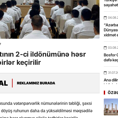
səyahə
04.08.
“Azərbay
Dünyası
xidmət 
7
03.08.
tının 2-ci ildönümünə həsr
Bosfor Q
dəfə keç
rlər keçirilir
31.07.
Ana dili
birliyim
Rüstəmx
ÖZƏ
31.07.
unda vətənpərvərlik nümunələrinin təbliği, şəxsi
Tarixin 
və döyüş ruhunun daha da yüksəldilməsi məqsədilə