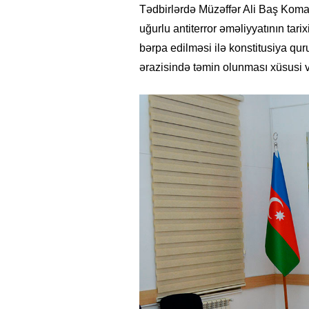
Tədbirlərdə Müzəffər Ali Baş Koman
uğurlu antiterror əməliyyatının tar
bərpa edilməsi ilə konstitusiya qu
ərazisində təmin olunması xüsusi 