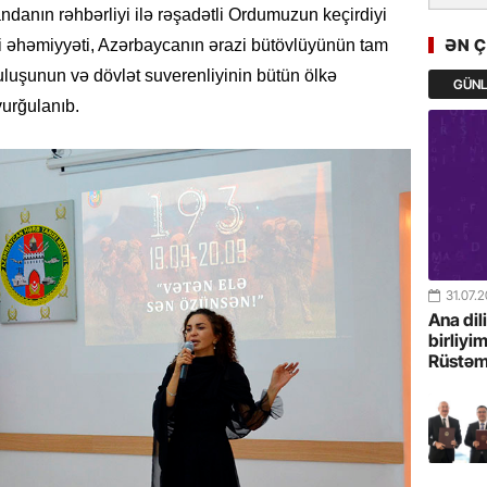
danın rəhbərliyi ilə rəşadətli Ordumuzun keçirdiyi
GoTürkiy
Awards 
ƏN 
ixi əhəmiyyəti, Azərbaycanın ərazi bütövlüyünün tam
-FOTOL
ruluşunun və dövlət suverenliyinin bütün ölkə
GÜN
vurğulanıb.
23.07.
Türkiyə 
istiqam
23.07.
“İlham Ə
Azərbay
mərhələ
31.07.
Ana dil
22.07.
birliyi
Rüstəm
YAP Səba
Günü q
22.07.
Deputat