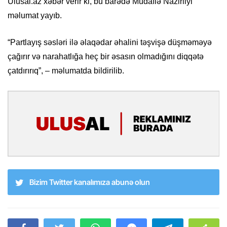
Ulusal.az xəbər verir ki, bu barədə Müdafiə Nazirliyi
məlumat yayıb.
“Partlayış səsləri ilə əlaqədar əhalini təşvişə düşməməyə
çağırır və narahatlığa heç bir əsasın olmadığını diqqətə
çatdırırıq”, – məlumatda bildirilib.
Bizim Twitter kanalımıza abunə olun