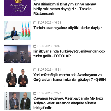
Ana dilimiz milli kimliyimizin və mənəvi
birliyimizin əsas dayağıdır – Tənzilə
Rüstəmxanlı
31.07.2026
- 16:58
Tarixin axarını yalnız böyük liderlər dəyişir
31.07.2026
- 16:43
İlin ilk yarısında Türkiyəyə 25 milyondan çox
turist gəlib – FOTOLAR
31.07.2026
- 15:31
Yeni müttəfiqlik mərhələsi: Azərbaycan və
Qırğızıstanı hansı imkanlar gözləyir? – ŞƏRH
31.07.2026
- 12:27
Cavanşir Feyziyev: Azərbaycan ilə Mərkəzi
Asiya ölkələri arasında əlaqələr sürətlə
inkişaf edir