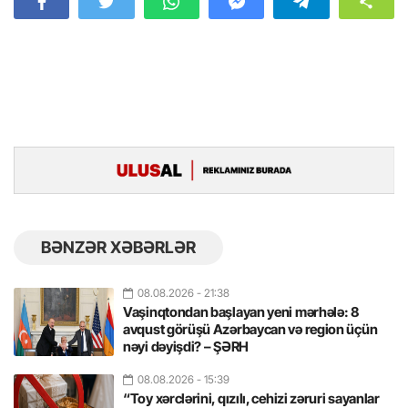
BƏNZƏR XƏBƏRLƏR
08.08.2026
- 21:38
Vaşinqtondan başlayan yeni mərhələ: 8
avqust görüşü Azərbaycan və region üçün
nəyi dəyişdi? – ŞƏRH
08.08.2026
- 15:39
“Toy xərclərini, qızılı, cehizi zəruri sayanlar