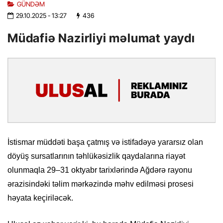
GÜNDƏM
29.10.2025
- 13:27
436
Müdafiə Nazirliyi məlumat yaydı
İstismar müddəti başa çatmış və istifadəyə yararsız olan
döyüş sursatlarının təhlükəsizlik qaydalarına riayət
olunmaqla 29–31 oktyabr tarixlərində Ağdərə rayonu
ərazisindəki təlim mərkəzində məhv edilməsi prosesi
həyata keçiriləcək.