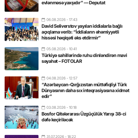
evlənməsə yaxşıdır” — Deputat
06.08.2026
- 17:43
David Seliverstov yayılan iddialarla bağlı
açıqlama verib: “İddiaların əhəmiyyətli
hissəsi həqiqəti əks etdirmir”
05.08.2026
- 10:41
Türkiyə sahillərində ruhu dinləndirən mavi
səyahət – FOTOLAR
04.08.2026
- 12:57
“Azərbaycan-Qırğızıstan müttəfiqliyi Türk
Dünyasının daha sıx inteqrasiyasına xidmət
edir”
03.08.2026
- 10:18
Bosfor Qitələrarası Üzgüçülük Yarışı 38-ci
dəfə keçiriləcək
31.07.2026
- 18:22