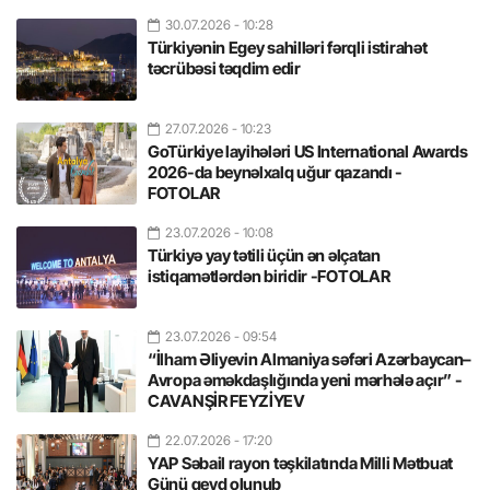
30.07.2026
- 10:28
Türkiyənin Egey sahilləri fərqli istirahət
təcrübəsi təqdim edir
27.07.2026
- 10:23
GoTürkiye layihələri US International Awards
2026-da beynəlxalq uğur qazandı -
FOTOLAR
23.07.2026
- 10:08
Türkiyə yay tətili üçün ən əlçatan
istiqamətlərdən biridir -FOTOLAR
23.07.2026
- 09:54
“İlham Əliyevin Almaniya səfəri Azərbaycan–
Avropa əməkdaşlığında yeni mərhələ açır” -
CAVANŞİR FEYZİYEV
22.07.2026
- 17:20
YAP Səbail rayon təşkilatında Milli Mətbuat
Günü qeyd olunub