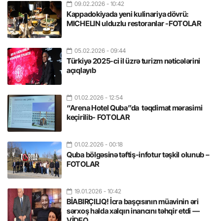
09.02.2026
- 10:42
Kappadokiyada yeni kulinariya dövrü:
MICHELIN ulduzlu restoranlar -FOTOLAR
05.02.2026
- 09:44
Türkiyə 2025-ci il üzrə turizm nəticələrini
açıqlayıb
01.02.2026
- 12:54
“Arena Hotel Quba”da təqdimat mərasimi
keçirilib- FOTOLAR
01.02.2026
- 00:18
Quba bölgəsinə təftiş-infotur təşkil olunub –
FOTOLAR
19.01.2026
- 10:42
BİABIRÇILIQ! İcra başçısının müavinin əri
sərxoş halda xalqın inancını təhqir etdi —
VİDEO