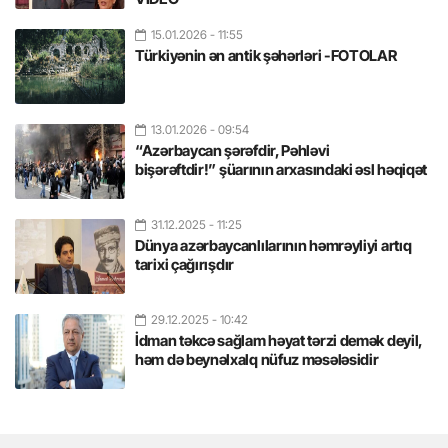
15.01.2026
- 11:55
Türkiyənin ən antik şəhərləri -FOTOLAR
13.01.2026
- 09:54
“Azərbaycan şərəfdir, Pəhləvi
bişərəftdir!” şüarının arxasındaki əsl həqiqət
31.12.2025
- 11:25
Dünya azərbaycanlılarının həmrəyliyi artıq
tarixi çağırışdır
29.12.2025
- 10:42
İdman təkcə sağlam həyat tərzi demək deyil,
həm də beynəlxalq nüfuz məsələsidir