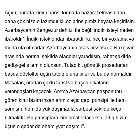
Açığı, burada kimin hansı formada nəzarət etməsindən
daha çox bizə o lazımdır ki, öz prinsipimiz həyata keçirilsin.
Azərbaycanın Zəngəzur dəhlizi ilə bağlı indiki istəyi nədən
ibarətdir? İndiki istək ondan ibarətdir ki, heç bir yoxlama və
müdaxilə olmadan Azərbaycanın əsas hissəsi ilə Naxçıvan
arasında normal şəkildə əlaqələr yaradılsın, rahat şəkildə
gediş-gəliş təmin olunsun. Tutaq ki, gömrük prosedurları
başqa dövlətlər üçün tətbiq oluna bilər və bu da normaldır.
Məsələn, oradan çoxlu turist və başqa ölkələrin
vətəndaşları keçəcək. Amma Azərbaycan pasportunu
görən kimi bizim insanlarımız açıq qapı prinsipi ilə həm
sərnişin, həm də yük daşımaqla sərbəst şəkildə keçə
bilməlidir. Bu prinsiplərə kim əməl edəcəksə, artıq bizim
üçün o qədər də əhəmiyyət daşımır”.