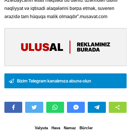
Azərbaycanın əsas məqsədi bu dəhliz üzərindən daxili
nəqliyyat və iqtisadi əlaqələrini bərpa etmək, suveren
ərazidə tam hüquqa malik olmaqdır”.musavat.com
Bizim Telegram kanalımıza abunə olun