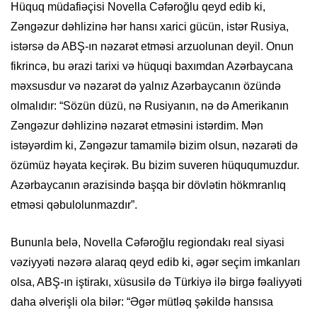
Hüquq müdafiəçisi Novella Cəfəroğlu qeyd edib ki,
Zəngəzur dəhlizinə hər hansı xarici gücün, istər Rusiya,
istərsə də ABŞ-ın nəzarət etməsi arzuolunan deyil. Onun
fikrincə, bu ərazi tarixi və hüquqi baxımdan Azərbaycana
məxsusdur və nəzarət də yalnız Azərbaycanın özündə
olmalıdır: “Sözün düzü, nə Rusiyanın, nə də Amerikanın
Zəngəzur dəhlizinə nəzarət etməsini istərdim. Mən
istəyərdim ki, Zəngəzur tamamilə bizim olsun, nəzarəti də
özümüz həyata keçirək. Bu bizim suveren hüququmuzdur.
Azərbaycanın ərazisində başqa bir dövlətin hökmranlıq
etməsi qəbulolunmazdır”.
Bununla belə, Novella Cəfəroğlu regiondakı real siyasi
vəziyyəti nəzərə alaraq qeyd edib ki, əgər seçim imkanları
olsa, ABŞ-ın iştirakı, xüsusilə də Türkiyə ilə birgə fəaliyyəti
daha əlverişli ola bilər: “Əgər mütləq şəkildə hansısa