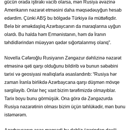
gücün orada iştirakı vacib olarsa, mən Rusiya əvəzinə
Amerikanın nəzarət etməsini daha məqsədəuyğun hesab
edərdim. Çünki ABŞ bu bölgədə Türkiyə ilə müttəfiqdir.
Belə bir əməkdaşlıq Azərbaycanın da maraqlarına uyğun
olardı. Bu halda həm Ermənistanın, həm də İranın
təhdidlərindən müəyyən qədər sığortalanmış olarıq”.
Novella Cəfəroğlu Rusiyanın Zəngəzur dəhlizinə nəzarət
etməsinə qəti qarşı olduğunu bildirib və bunun səbəbini
tarixi və geosiyasi reallıqlarla əsaslandırıb: “Rusiya hər
zaman İranla birlikdə Azərbaycana qarşı düşmən mövqe
sərgiləyib. Onlar heç vaxt bizim tərəfimizdə olmayıblar.
Tarix boyu bunu görmüşük. Ona görə də Zəngəzurda
Rusiya nəzarətinin olması bizim üçün təhlükədir, mən bunu
istəmərəm.