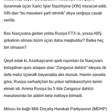
öyrənmək üçün Xarici İşlər Nazirliyinə (XİN) müraciət edib.
XİN-dən “bu məsələni şərh etmirik” deyə sorğuya cavab
verilib.
Bəs Naxçıvana gedən yolda Rusiya FTX-si, yoxsa ABŞ
şirkətinin olması bizim üçün daha məqbuldur? Bəlkə heç
biri olmasın?
Qeyd edək ki, Azərbaycanın qərb rayonları ilə Naxçıvanı
birləşdirən quru əlaqəsi olan “Zəngəzur dəhlizi” ideyası ilk
dəfə məhz üçtərəfli bəyanatda əks olunub. Həmin sənədə
görə, Rusiya sərhədçiləri bu yolun təhlükəsizliyini təmin
etməli idi. Amma Rusiya bu 5 ildə Zəngəzur dəhlizi
məsələsində bir addım belə irəliləyə bilmədi.
Mövzu ilə bağlı Milli Dirçəliş Hərəkatı Partiyasının (MDHP)