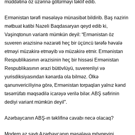
müddətinə öz üzərinə götürməyi təklif edib.
Ermənistan tərəfi məsələyə münasibət bildirib. Baş nazirin
mətbuat katibi Nazeli Baqdasaryan qeyd edib ki,
Vaşinqtonun variantı mümkün deyil: “Ermənistan öz
suveren ərazisinə nəzarəti heç bir üçüncü tərəfə həvalə
etməyi müzakirə etməyib və müzakirə etmir. Ermənistan
Respublikasının ərazisinin heç bir hissəsi Ermənistan
Respublikasının ərazi bütövlüyü, suverenliyi və
yurisdiksiyasından kənarda ola bilməz. Ölkə
qanunvericiliyinə görə, Ermənistan torpaqları yalnız kənd
təsərrüfatı məqsədilə icarəyə verilə bilər. ABŞ səfirinin
dediyi variant mümkün deyil”.
Azərbaycanın ABŞ-ın təklifinə cavabı necə olacaq?
Modern.az saytı Azərbaycanın məsələyə mövqeyini