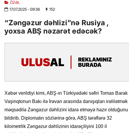
ÖZƏL
17.07.2025
- 09:36
152
“Zəngəzur dəhlizi”nə Rusiya ,
yoxsa ABŞ nəzarət edəcək?
Xəbər verildiyi kimi, ABŞ-ın Türkiyədəki səfiri Tomas Barak
Vaşinqtonun Bakı ilə İrəvan arasında danışıqları irəlilətmək
məqsədilə Zəngəzur dəhlizini idarə etməyə hazır olduğunu
bildirib. Diplomatın sözlərinə görə, ABŞ tərəflərə 32
kilometrlik Zəngəzur dəhlizinin idarəçiliyini 100 il