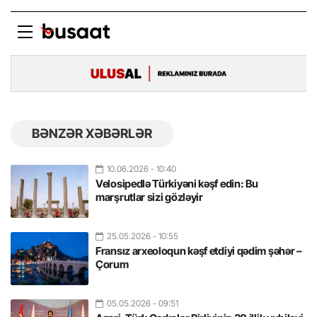
BƏNZƏR XƏBƏRLƏR
10.06.2026
- 10:40
Velosipedlə Türkiyəni kəşf edin: Bu
marşrutlar sizi gözləyir
25.05.2026
- 10:55
Fransız arxeoloqun kəşf etdiyi qədim şəhər –
Çorum
05.05.2026
- 09:51