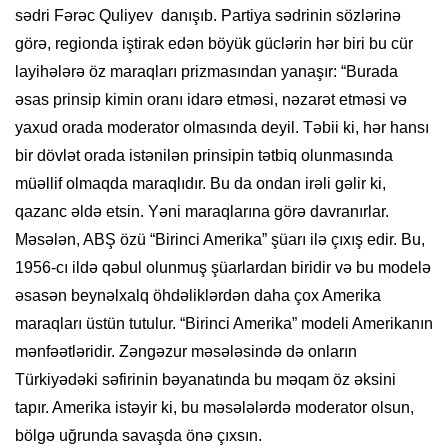
sədri Fərəc Quliyev danışıb. Partiya sədrinin sözlərinə
görə, regionda iştirak edən böyük güclərin hər biri bu cür
layihələrə öz maraqları prizmasından yanaşır: “Burada
əsas prinsip kimin oranı idarə etməsi, nəzarət etməsi və
yaxud orada moderator olmasında deyil. Təbii ki, hər hansı
bir dövlət orada istənilən prinsipin tətbiq olunmasında
müəllif olmaqda maraqlıdır. Bu da ondan irəli gəlir ki,
qazanc əldə etsin. Yəni maraqlarına görə davranırlar.
Məsələn, ABŞ özü “Birinci Amerika” şüarı ilə çıxış edir. Bu,
1956-cı ildə qəbul olunmuş şüarlardan biridir və bu modelə
əsasən beynəlxalq öhdəliklərdən daha çox Amerika
maraqları üstün tutulur. “Birinci Amerika” modeli Amerikanın
mənfəətləridir. Zəngəzur məsələsində də onların
Türkiyədəki səfirinin bəyanatında bu məqam öz əksini
tapır. Amerika istəyir ki, bu məsələlərdə moderator olsun,
bölgə uğrunda savaşda önə çıxsın.