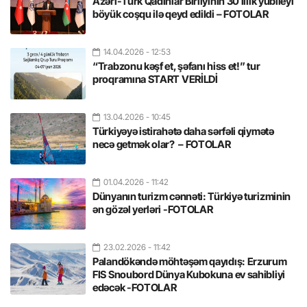
Azəri-Türk Qadınlar Birliyinin 30 illik yubileyi
böyük coşqu ilə qeyd edildi – FOTOLAR
14.04.2026
- 12:53
“Trabzonu kəşf et, şəfanı hiss et!” tur
proqramına START VERİLDİ
13.04.2026
- 10:45
Türkiyəyə istirahətə daha sərfəli qiymətə
necə getmək olar? – FOTOLAR
01.04.2026
- 11:42
Dünyanın turizm cənnəti: Türkiyə turizminin
ən gözəl yerləri -FOTOLAR
23.02.2026
- 11:42
Palandökəndə möhtəşəm qayıdış: Erzurum
FIS Snoubord Dünya Kubokuna ev sahibliyi
edəcək -FOTOLAR